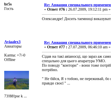
br5s
Re: Авиация специального применен
Гость
«
Ответ #76 :
26.07.2009, 19:12:11 pm »
Олександре! Досить таемниці виказувати
Aviaalex3
Re: Авиация специального применен
Авиаторы
«
Ответ #77 :
27.07.2009, 06:46:10 am »
Karma: +7/-0
Сідав на такі авіаносці, що зараз аж са
Offline
спецально для цього апаратура УМО.
По поводу "контори" - вони тоже потрібн
потрібно.
" Не бійся, Я з тобою, не переживай, бо
правди своєї " ...
73!88!pse k ...