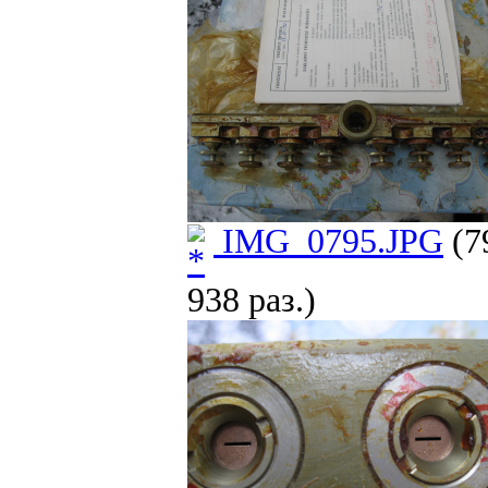
IMG_0795.JPG
(7
938 раз.)