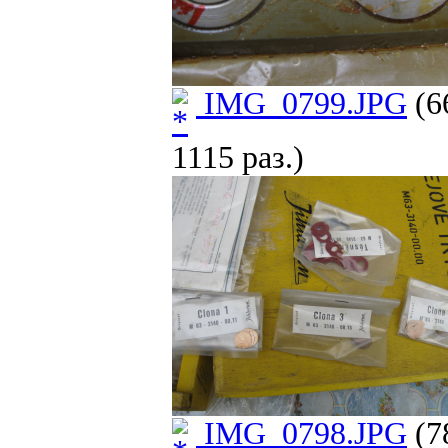
IMG_0799.JPG
(6
1115 раз.)
IMG_0798.JPG
(7