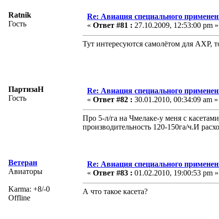
Ratnik
Re: Авиация специального применен
Гость
«
Ответ #81 :
27.10.2009, 12:53:00 pm »
Тут интересуются самолётом для АХР, т
ПартизаН
Re: Авиация специального применен
Гость
«
Ответ #82 :
30.01.2010, 00:34:09 am »
Про 5-л/га на Чмелаке-у меня с касетам
производительность 120-150га/ч.И расх
Ветеран
Re: Авиация специального применен
Авиаторы
«
Ответ #83 :
01.02.2010, 19:00:53 pm »
Karma: +8/-0
А что такое касета?
Offline