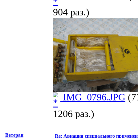
904 раз.)
IMG_0796.JPG
(7
1206 раз.)
Ветеран
Re: Авиация специального применен