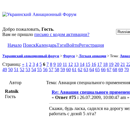
Добро пожаловать,
Гость
.
Вам не пришло
письмо с кодом активации?
Начало
Поиск
Календарь
Тэги
Войти
Регистрация
Украинский авиационный форум
>
Форум
>
Легкая авиация
> Тема:
Авиац
Страниц:
«
1
2
3
4
5
6
7
8
9
10
11
12
13
14
15
16
17
18
19
20
21
2
49
50
51
52
53
54
55
56
57
58
59
60
61
62
63
64
65
66
67
68
69
70
Автор
Тема: Авиация специального применения
Ratnik
Re: Авиация специального применен
Гость
«
Ответ #75 :
26.07.2009, 10:00:47 am »
Скажи, будь ласка, садился на дорогу м
работать с дозой 5 л/га?