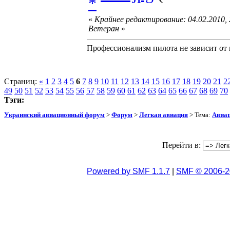
«
Крайнее редактирование: 04.02.2010,
Ветеран
»
Профессионализм пилота не зависит от 
Страниц:
«
1
2
3
4
5
6
7
8
9
10
11
12
13
14
15
16
17
18
19
20
21
2
49
50
51
52
53
54
55
56
57
58
59
60
61
62
63
64
65
66
67
68
69
70
Тэги:
Украинский авиационный форум
>
Форум
>
Легкая авиация
> Тема:
Авиац
Перейти в:
Powered by SMF 1.1.7
|
SMF © 2006-2