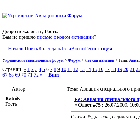
Добро пожаловать,
Гость
.
Вам не пришло
письмо с кодом активации?
Начало
Поиск
Календарь
Тэги
Войти
Регистрация
Украинский авиационный форум
>
Форум
>
Легкая авиация
> Тема:
Авиац
Страниц:
«
1
2
3
4
5
6
7
8
9
10
11
12
13
14
15
16
17
18
19
20
21
2
67
68
69
70
71
72
»
|
Вниз
Автор
Тема: Авиация специального при
Ratnik
Re: Авиация специального 
Гость
«
Ответ #75 :
26.07.2009, 10:0
Скажи, будь ласка, садился на 