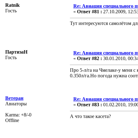
Ratnik
Re: Авиация специального 
Гость
«
Ответ #81 :
27.10.2009, 12:5
Тут интересуются самолётом дл
ПартизаН
Re: Авиация специального 
Гость
«
Ответ #82 :
30.01.2010, 00:3
Про 5-л/га на Чмелаке-у меня с
0.350л/га.Но погода нужна соо
Ветеран
Re: Авиация специального 
Авиаторы
«
Ответ #83 :
01.02.2010, 19:0
Karma: +8/-0
А что такое касета?
Offline