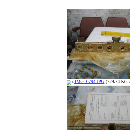
IMG_0794.JPG
(729.74 Кб, 