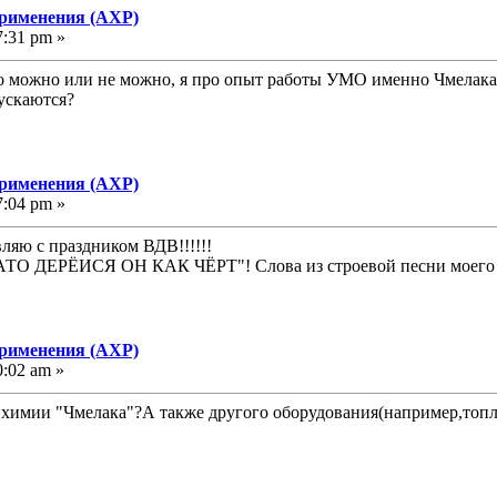
применения (АХР)
7:31 pm »
то можно или не можно, я про опыт работы УМО именно Чмелака, 
пускаются?
применения (АХР)
7:04 pm »
ляю с праздником ВДВ!!!!!!
т, ЗАТО ДЕРЁИСЯ ОН КАК ЧЁРТ"! Слова из строевой песни моег
применения (АХР)
0:02 am »
 химии "Чмелака"?А также другого оборудования(например,топл