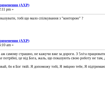
применения (АХР)
2:11 pm »
казувати, тобі що мало спілкування з "конторою" ?
применения (АХР)
6:10 am »
раз аж самому страшно, не кажучи вже за дороги. З 5л/га працюва
 потрібні, це від Бога, жаль, що показують свою роботу не там, 
ивай, бо я Бог твій. Я допоможу тобі, Я зміцню тебе, Я підтримаю