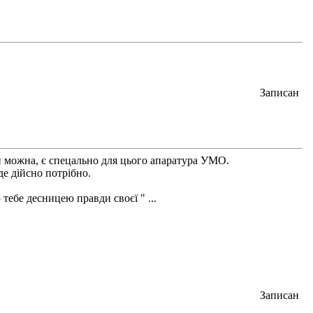
Записан
ти можна, є спецально для цього апаратура УМО.
де дійсно потрібно.
 тебе десницею правди своєї " ...
Записан