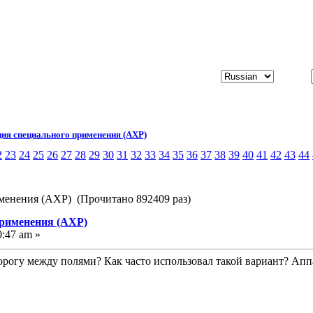
ия специального применения (АХР)
2
23
24
25
26
27
28
29
30
31
32
33
34
35
36
37
38
39
40
41
42
43
44
менения (АХР) (Прочитано 892409 раз)
применения (АХР)
0:47 am »
дорогу между полями? Как часто использовал такой вариант? Аппа