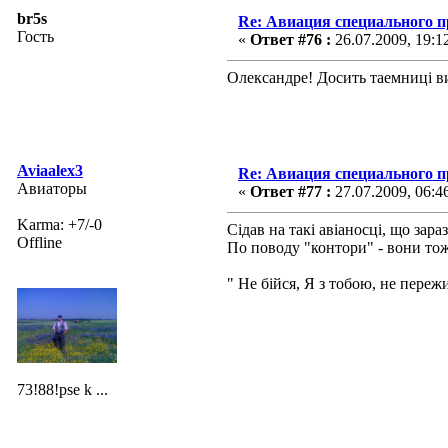
br5s
Re: Авиация специального 
Гость
«
Ответ #76 :
26.07.2009, 19:1
Олександре! Досить таемниці ви
Aviaalex3
Re: Авиация специального 
Авиаторы
«
Ответ #77 :
27.07.2009, 06:4
Karma: +7/-0
Сідав на такі авіаносці, що за
Offline
По поводу "контори" - вони тоже
" Не бійся, Я з тобою, не переж
73!88!pse k ...