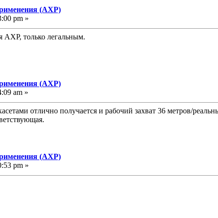
применения (АХР)
3:00 pm »
я АХР, только легальным.
применения (АХР)
4:09 am »
 касетами отлично получается и рабочий захват 36 метров/реаль
тветствующая.
применения (АХР)
0:53 pm »