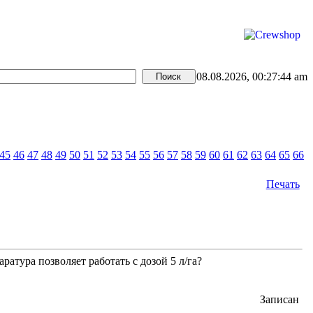
08.08.2026, 00:27:44 am
45
46
47
48
49
50
51
52
53
54
55
56
57
58
59
60
61
62
63
64
65
66
Печать
ратура позволяет работать с дозой 5 л/га?
Записан