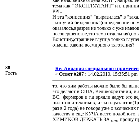
как начальнике отдела АОН , направлен
тема как " ЭКСПЛУАТАНТ" и в принцип
PPL.
И эта "концепция" "выразилась" в "зах
"кипучий бездельник"(определение не м
оказалось,вразрез не только с уже имею
несовершенстве,это тема отдельная),н
Воистину,страшнее глупца только глупе
отмены закона всемирного тяготения?
88
Re: Авиация специального применен
Гость
«
Ответ #207 :
14.02.2010, 15:35:51 pm 
то, что хим работы можно было бы выполн
это делают в США, Великобритании, и.д)
ВС, фермеров и т.д врядли дадут. это в
пилотов и техников, и эксплуатантов(1ро
раз в 2 года) не говоря уже о всячески
качеству и еще КУЧА всего подобного
ХИМИКОВ ДЕРЖАТЬ ЗА ,,,,,, прошу пр