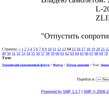
L-200D MOR
ZLIN 526 
"Отпустить сопротив
Страниц:
«
1
2
3
4
5
6
7
8
9
10
11
12
13
14
15
16
17
18
19
20
21
2
49
50
51
52
53
54
55
56
57
58
59
60
61
62
63
64
65
66
67
68
69
70
Тэги:
Украинский авиационный форум
>
Форум
>
Легкая авиация
> Тема:
Авиац
Перейти в:
Powered by SMF 1.1.7
|
SMF © 2006-2