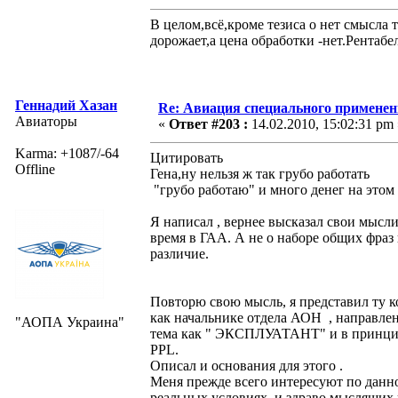
В целом,всё,кроме тезиса о нет смысла 
дорожает,а цена обработки -нет.Рентабе
Геннадий Хазан
Re: Авиация специального применен
Авиаторы
«
Ответ #203 :
14.02.2010, 15:02:31 pm 
Karma: +1087/-64
Цитировать
Offline
Гена,ну нельзя ж так грубо работать
"грубо работаю" и много денег на этом 
Я написал , вернее высказал свои мысли
время в ГАА. А не о наборе общих фраз 
различие.
Повторю свою мысль, я представил ту 
как начальнике отдела АОН , направлен
"АОПА Украина"
тема как " ЭКСПЛУАТАНТ" и в принцип
PPL.
Описал и основания для этого .
Меня прежде всего интересуют по данн
реальных условиях, и здраво мыслящих 