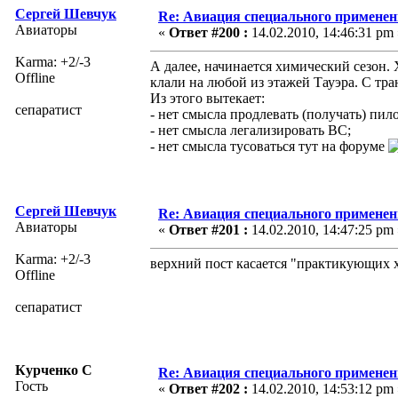
Сергей Шевчук
Re: Авиация специального применен
Авиаторы
«
Ответ #200 :
14.02.2010, 14:46:31 pm 
Karma: +2/-3
А далее, начинается химический сезон. 
Offline
клали на любой из этажей Тауэра. С т
Из этого вытекает:
сепаратист
- нет смысла продлевать (получать) пило
- нет смысла легализировать ВС;
- нет смысла тусоваться тут на форуме
Сергей Шевчук
Re: Авиация специального применен
Авиаторы
«
Ответ #201 :
14.02.2010, 14:47:25 pm 
Karma: +2/-3
верхний пост касается "практикующих 
Offline
сепаратист
Курченко С
Re: Авиация специального применен
Гость
«
Ответ #202 :
14.02.2010, 14:53:12 pm 