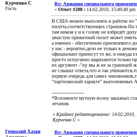
Курченко С
Re: Авиация специального применен
Гость
«
Ответ #208 :
14.02.2010, 15:49:40 pm 
В США можно выполнять и работы по "а
пилота,соответствующих страховок.На 
там ником у и в голову не взбредёт доп
зачастую приватный пилот может иметь 
а именно - обеспечении приемлемого д
у нас - вероятно,дело не только в дене
официально принесут то же, и никуда ез
просто испуганно шарахаются только пр
их аргумент -"ну мы ж не за границей 
не слышат ответа,что и так убиваются,
первую очередь для самих чиновников,та
"партизанский характе" выполняемых 
---------------------
*Вспомните мутную волну заказных стат
летания.
«
Крайнее редактирование: 14.02.2010,
Курченко С
»
Геннадий Хазан
Re: Авиация специального применен
Авиаторы