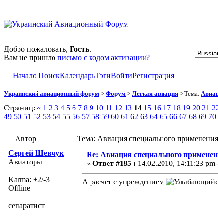
Добро пожаловать,
Гость
.
Вам не пришло
письмо с кодом активации?
Начало
Поиск
Календарь
Тэги
Войти
Регистрация
Украинский авиационный форум
>
Форум
>
Легкая авиация
> Тема:
Авиац
Страниц:
«
1
2
3
4
5
6
7
8
9
10
11
12
13
14
15
16
17
18
19
20
21
2
49
50
51
52
53
54
55
56
57
58
59
60
61
62
63
64
65
66
67
68
69
70
Автор
Тема: Авиация специального применения
Сергей Шевчук
Re: Авиация специального применен
Авиаторы
«
Ответ #195 :
14.02.2010, 14:11:23 pm 
Karma: +2/-3
А расчет с упреждением
Offline
сепаратист