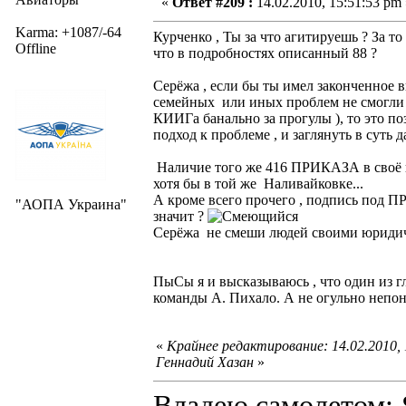
«
Ответ #209 :
14.02.2010, 15:51:53 pm 
Karma: +1087/-64
Курченко , Ты за что агитируешь ? За т
Offline
что в подробностях описанный 88 ?
Серёжа , если бы ты имел законченное 
семейных или иных проблем не смогли э
КИИГа банально за прогулы ), то это по
подход к проблеме , и заглянуть в суть
Наличие того же 416 ПРИКАЗА в своё в
хотя бы в той же Наливайковке...
А кроме всего прочего , подпись под
"АОПА Украина"
значит ?
Серёжа не смеши людей своими юриди
ПыСы я и высказываюсь , что один из
команды А. Пихало. А не огульно непо
«
Крайнее редактирование: 14.02.2010,
Геннадий Хазан
»
Владею самолето