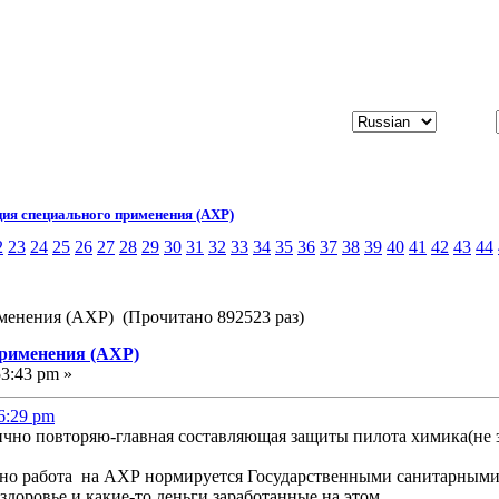
ия специального применения (АХР)
2
23
24
25
26
27
28
29
30
31
32
33
34
35
36
37
38
39
40
41
42
43
44
менения (АХР) (Прочитано 892523 раз)
применения (АХР)
53:43 pm »
16:29 pm
ично повторяю-главная составляющая защиты пилота химика(не 
о работа на АХР нормируется Государственными санитарными пра
 здоровье и какие-то деньги заработанные на этом.