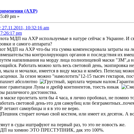
применения (АХР)
45:49 pm »
27.11.2011, 10:32:16 am
17:26:17 pm
ота МДП на АХР используемые в натуре сейчас в Украине. И ск
ровки и самого аппарата?
илот МДП на АХР что-бы эта сумма компенсировала затраты на л
т вмешательства контролирующих органов и последствия их вм
путем напяливания на морду лица полнопицевой маски "ЗМ",а н
. Работать можно хоть весь световой день, экипировка н
, мыла и мочалки, имеется в виду маска и комбез. Пепелац можн
расценки. За сезон можно "намолотить"12-15 тысяч гектаров, по
е пахнет абсолютно
, зарплата черным налом.Гаранти
яние гравитации Луны и дрейф континентов, тоесть никак
ры различного достоинства.
в маске пролетать хотя бы 4 часа, я лично пробовал, не помню т
работать световой день-это для самоубиц или безграмотных..почем
 летают самоубицы и я в это не верю.
Пешник стирает ночью свой костюм, или имеет их десяток. А во
янут в суды иштрафуют на первый раз, то это не новость же.
в МДП на химию ЭТО ПРЕСТУПНИК, дак это 100%.