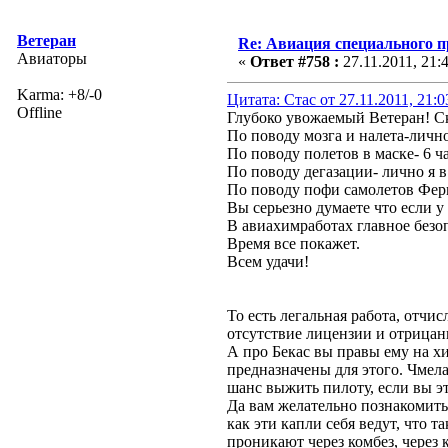
Ветеран
Re: Авиация специального 
Авиаторы
«
Ответ #758 :
27.11.2011, 21:
Karma: +8/-0
Цитата: Стас от 27.11.2011, 21:
Offline
Глубоко увожаемый Ветеран! Ск
По поводу мозга и налета-лично
По поводу полетов в маске- 6 ч
По поводу дегазации- лично я в
По поводу пофи самолетов Ферм
Вы серьезно думаете что если у
В авиахимработах главное безоп
Время все покажет.
Всем удачи!
То есть легальная работа, отчи
отсутствие лицензии и отрицан
А про Бекас вы правы ему на х
предназначены для этого. Чмела
шанс выжить пилоту, если вы это
Да вам желательно познакомить
как эти капли себя ведут, что т
проникают через комбез, через 