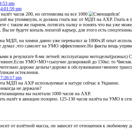
53:53 pm
14:01:59 pm
налёт часов 200, но оптимизма на все 1000
!
оторой вы упомянули, и должна гнать вас от МДП на АХР. Гнать в
ете с таким же парнем, потягать палку и понять что вы уже может
 Вы не будете копаль лопатой каръер, для этого есть спецтехника
а МДП, на химии давно уже перевалил за 1000ч.И опыт использ
е думал ,что самолет на УМО эффективнее.Но факты вещь упрям
ми в результате 8-ми летней эксплуатации мотодельт(разных) С
тивнее.Если УМО+МО+сыпучие дозировкой до 150кг. то Чмелак
начительно дороже дельты+дороже в обслуживании+меннее транс
 бликам остекления.
17:26:17 pm
та МДП на АХР используемые в натуре сейчас в Украине.
 никогда не держали?
партизанщины вы налетали 1000 часов на АХР.
ь налёт в авиации позорно. 125-130 часов налёта на УМО в сезо
исит от взлётной массы, он зависит от отношения к любимому д