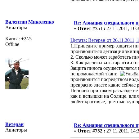
Валентин Миколенко
Re: Авиация специального 
Авиаторы
«
Ответ #751 :
27.11.2011, 10:
Karma: +2/-5
Цитата: Ветеран от 26.11.2011, 
Offline
1.Приведите пример защиты пил
производиться дегазация экипи
2. Сколько может заработать п
3. Как расчитывать гарантии о
Защита пилота осуществляется 
непромокаемой ткани
производится посредством воды
прекрасно знаете какие сейчас 
Пенсией при таком раскладе н
как и вспышки на Солнце, вли
любят красивые, цветные купю
Ветеран
Re: Авиация специального 
Авиаторы
«
Ответ #752 :
27.11.2011, 14: