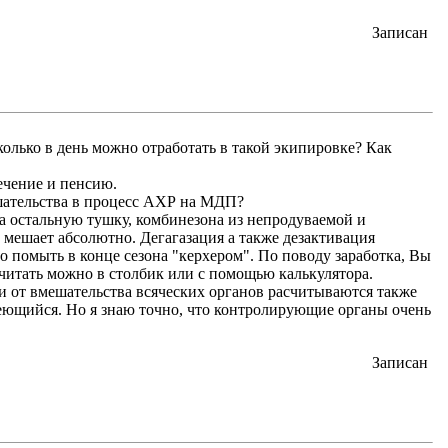
Записан
олько в день можно отработать в такой экипировке? Как
ечение и пенсию.
ешательства в процесс АХР на МДП?
а остальную тушку, комбинезона из непродуваемой и
е мешает абсолютно. Дегагазация а также дезактивация
о помыть в конце сезона "керхером". По поводу заработка, Вы
считать можно в столбик или с помощью калькулятора.
и от вмешательства всяческих органов расчитываются также
. Но я знаю точно, что контролирующие органы очень
Записан