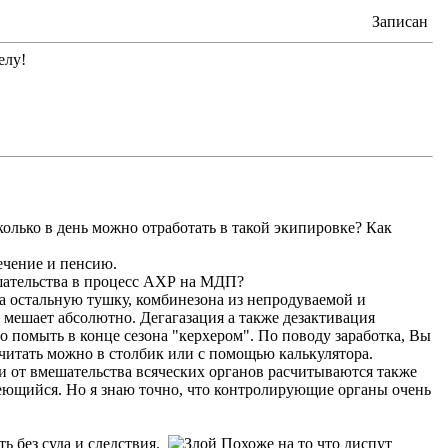
Записан
елу!
олько в день можно отработать в такой экипировке? Как
ечение и пенсию.
ешательства в процесс АХР на МДП?
а остальную тушку, комбинезона из непродуваемой и
е мешает абсолютно. Дегагазация а также дезактивация
о помыть в конце сезона "керхером". По поводу заработка, Вы
считать можно в столбик или с помощью калькулятора.
и от вмешательства всяческих органов расчитываются также
. Но я знаю точно, что контролирующие органы очень
ь без суда и следствия.
Похоже на то что диспут