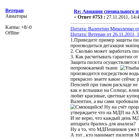
Ветеран
Re: Авиация специального 
Авиаторы
«
Ответ #753 :
27.11.2011, 14:
Karma: +8/-0
Цитата: Валентин Миколенко от 
Offline
Цитата: Ветеран от 26.11.2011, 
1.Приведите пример защиты пил
производиться дегазация экипи
2. Сколько может заработать п
3. Как расчитывать гарантии о
Защита пилота осуществляется 
непромокаемой ткани
производится посредством воды
прекрасно знаете какие сейчас 
Пенсией при таком раскладе н
как и вспышки на Солнце, вли
любят красивые, цветные купю
Валентин, а вы сами пробовали 
! Ну на счёт про
утверждаете что на МДП на АХР
И не верю, что каждый день МД
аппарата брались для анализа?
Ну а то, что МДПешников уже т
А тот , кто нанимает пилото