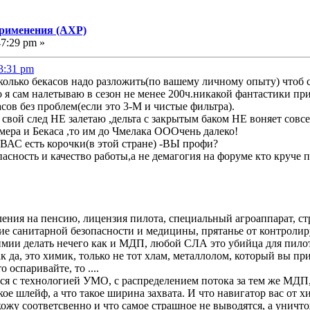
применения (АХР)
47:29 pm »
03:31 pm
олько бекасов надо разложить(по вашему личному опыту) чтоб 
 я сам налетываю в сезон не менее 200ч.никакой фантастики при 
асов без проблем(если это 3-М и чистые фильтра).
 свой след НЕ залетаю ,дельта с закрытым баком НЕ воняет совс
ера и Бекаса ,то им до Чмелака ОООчень далеко!
 ВАС есть корочки(в этой стране) -ВЫ профи?
асность и качество работы,а не демагогия на форуме кто круче 
сления на пенсию, лицензия пилота, специальный агроаппарат, стр
ие санитарной безопасности и медицины, прятанье от контролир
имии делать нечего как и МДП, любой СЛА это убийца для пилота
к да, это химик, только не тот хлам, металлолом, который вы пр
 оспаривайте, то ....
ся с технологией УМО, с распределением потока за тем же МДП
акое шлейф, а что такое ширина захвата. И что навигатор вас от х
кожу соответсвенно и что самое страшное не выводятся, а уничт