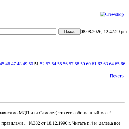
08.08.2026, 12:47:59 pm
45
46
47
48
49
50
51
52
53
54
55
56
57
58
59
60
61
62
63
64
65
66
Печать
зависимо МДП или Самолет) это его собственный мозг!
вилами ... №382 от 18.12.1996 г. Читать п.4 и далее,а все