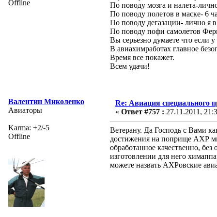
Offline
По поводу мозга и налета-лично
По поводу полетов в маске- 6 ч
По поводу дегазации- лично я в
По поводу пофи самолетов Ферм
Вы серьезно думаете что если у
В авиахимработах главное безоп
Время все покажет.
Всем удачи!
Валентин Миколенко
Re: Авиация специального 
Авиаторы
«
Ответ #757 :
27.11.2011, 21:
Karma: +2/-5
Ветерану. Да Господь с Вами ка
Offline
достижения на поприще АХР мне
обработанное качественно, без 
изготовлении для него химаппа
можете назвать АХРовские авиа