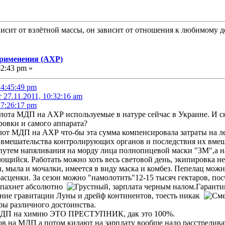
исит от взлётной массы, он зависит от отношения к любимому д
применения (АХР)
52:43 pm »
14:45:49 pm
27.11.2011, 10:32:16 am
17:26:17 pm
ота МДП на АХР используемые в натуре сейчас в Украине. И ск
ровки и самого аппарата?
илот МДП на АХР что-бы эта сумма компенсировала затраты на л
т вмешательства контролирующих органов и последствия их вм
путем напяливания на морду лица полнопицевой маски "ЗМ",а н
. Работать можно хоть весь световой день, экипировка н
, мыла и мочалки, имеется в виду маска и комбез. Пепелац можн
расценки. За сезон можно "намолотить"12-15 тысяч гектаров, по
е пахнет абсолютно
, зарплата черным налом.Гаранти
яние гравитации Луны и дрейф континентов, тоесть никак
ры различного достоинства.
в МДП на химию ЭТО ПРЕСТУПНИК, дак это 100%.
в на МДП а потом кидают на зарплату вообще надо расстреливат