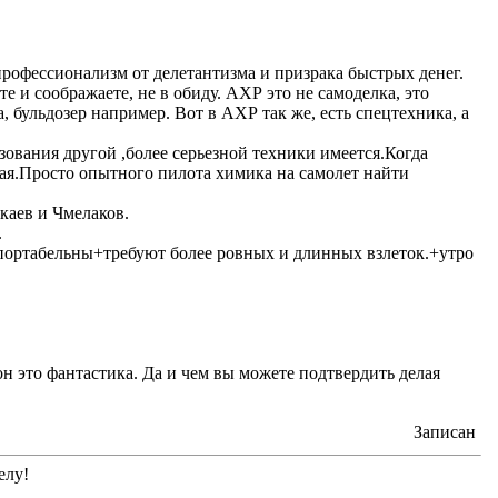
 профессионализм от делетантизма и призрака быстрых денег.
е и соображаете, не в обиду. АХР это не самоделка, это
, бульдозер например. Вот в АХР так же, есть спецтехника, а
ования другой ,более серьезной техники имеется.Когда
ая.Просто опытного пилота химика на самолет найти
каев и Чмелаков.
.
портабельны+требуют более ровных и длинных взлеток.+утро
н это фантастика. Да и чем вы можете подтвердить делая
Записан
елу!