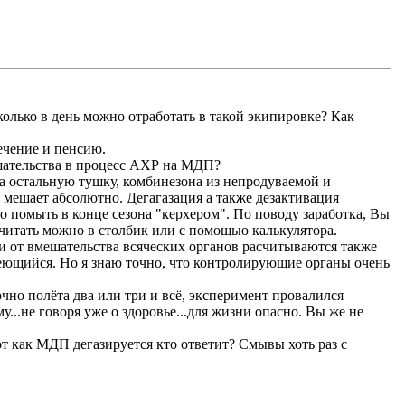
олько в день можно отработать в такой экипировке? Как
ечение и пенсию.
ешательства в процесс АХР на МДП?
а остальную тушку, комбинезона из непродуваемой и
е мешает абсолютно. Дегагазация а также дезактивация
о помыть в конце сезона "керхером". По поводу заработка, Вы
считать можно в столбик или с помощью калькулятора.
и от вмешательства всяческих органов расчитываются также
. Но я знаю точно, что контролирующие органы очень
очно полёта два или три и всё, эксперимент провалился
у...не говоря уже о здоровье...для жизни опасно. Вы же не
т как МДП дегазируется кто ответит? Смывы хоть раз с