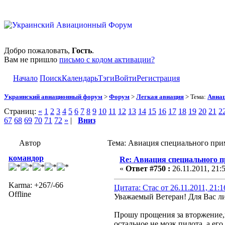
Добро пожаловать,
Гость
.
Вам не пришло
письмо с кодом активации?
Начало
Поиск
Календарь
Тэги
Войти
Регистрация
Украинский авиационный форум
>
Форум
>
Легкая авиация
> Тема:
Авиац
Страниц:
«
1
2
3
4
5
6
7
8
9
10
11
12
13
14
15
16
17
18
19
20
21
2
67
68
69
70
71
72
»
|
Вниз
Автор
Тема: Авиация специального при
командор
Re: Авиация специального 
«
Ответ #750 :
26.11.2011, 21:
Karma: +267/-66
Цитата: Стас от 26.11.2011, 21:
Offline
Уважаемый Ветеран! Для Вас л
Прошу прощения за вторжение,н
остальное не мозк пилота ,а его