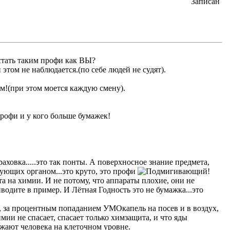
Записан
стать таким профи как ВЫ?
этом не наблюдается.(по себе людей не судят).
ем!(при этом моется каждую смену).
профи и у кого больше бумажек!
аховка.....это так понты. А поверхносное знание предмета,
ующих органом...это круто, это профи
!
 на химии. И не потому, что аппараты плохие, они не
иводите в пример. И Лётная Годность это не бумажка...это
, за процентным попаданием УМОкапель на посев и в воздух,
имии не спасает, спасает только химзащита, и что яды
ожают человека на клеточном уровне.