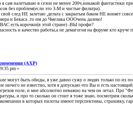
 я сам налетываю в сезон не менее 200ч.никакой фантастики при 
асов без проблем(если это 3-М и чистые фильтра).
 свой след НЕ залетаю ,дельта с закрытым баком НЕ воняет совс
ера и Бекаса ,то им до Чмелака ОООчень далеко!
 ВАС есть корочки(в этой стране) -ВЫ профи?
асность и качество работы,а не демагогия на форуме кто круче 
применения (АХР)
39:35 pm »
кие могут быть обиды, я уже давно сужу о людях только по их п
 ничего не известно, хотя я допускаю что Вы и есть настоящий
огрехов поле, и мне абсолютно неважно на чем он летал. Про "Ф
ратуры, и про то сколько он стоит я тоже знаю, посмотрим скол
компании в которых пилоты имеют перспективы, страховку, гара