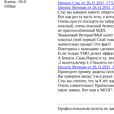
Karma: +8/-0
Цитата: Стас от 26.11.2011, 17:
Offline
Цитата: Ветеран от 26.11.2011, 
Стас вы наверно имеете общего 
Вот как раз та часть тела, о к
Очень просто посидеть на табур
опасный, очень опасный бизнес.
не приспособленный МДП.
Уважаемый Ветеран!Мой налет н
покупал свой первый Скай тож
значительно проще!-Это факт!
Повторюсь с выводами сделанны
Если только УМО дельта эффек
А Бекасы ,Скаи,Нарпы и тд. з
-2 вылета,вечер-1-1/5вылета по
Цитата: Ветеран от 26.11.2011, 
Приведите пример защиты пило
Вы наверное маску 3-м в руках
Стас вы считате, что за 8 лет 
Очень сомнительно! Приписыват
такие заявки. Вот вам и МОЗГ!
Профессионализм пилота не зав