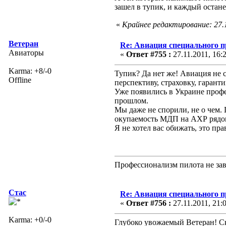
зашел в тупик, и каждый остан
«
Крайнее редактирование: 27.
Ветеран
Re: Авиация специального 
Авиаторы
«
Ответ #755 :
27.11.2011, 16:
Karma: +8/-0
Тупик? Да нет же! Авиация не с
Offline
перспективу, страховку, гаранти
Уже появились в Украине профе
прошлом.
Мы даже не спорили, не о чем. 
окупаемость МДП на АХР рядом
Я не хотел вас обижать, это пра
Профессионализм пилота не зав
Стас
Re: Авиация специального 
«
Ответ #756 :
27.11.2011, 21:
Karma: +0/-0
Глубоко увожаемый Ветеран! Ск