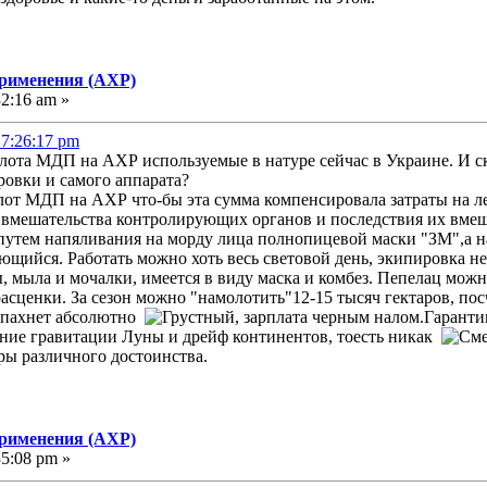
применения (АХР)
32:16 am »
17:26:17 pm
ота МДП на АХР используемые в натуре сейчас в Украине. И ск
ровки и самого аппарата?
илот МДП на АХР что-бы эта сумма компенсировала затраты на л
т вмешательства контролирующих органов и последствия их вм
путем напяливания на морду лица полнопицевой маски "ЗМ",а н
. Работать можно хоть весь световой день, экипировка н
, мыла и мочалки, имеется в виду маска и комбез. Пепелац можн
расценки. За сезон можно "намолотить"12-15 тысяч гектаров, по
е пахнет абсолютно
, зарплата черным налом.Гаранти
яние гравитации Луны и дрейф континентов, тоесть никак
ры различного достоинства.
применения (АХР)
35:08 pm »