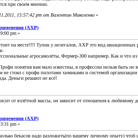
ется при своем мнении.
11.2011, 15:57:42 pm от Валентин Миколенко
»
применения (АХР)
29:00 pm »
тоит на месте!!!! Тупик у нелегалов, АХР это вид авиационных
и.
ссиональные агросамолёты, Фермер-300 например. Как и что из
Профи понятия вам мало известны, в профессии нельзя быть не вн
 не стоял с профи пилотами химиками и системой организации 
вда. Деньги решают не всё!
исит от взлётной массы, он зависит от отношения к любимому д
применения (АХР)
03:31 pm »
олько бекасов надо разложить(по вашему личному опыту) чтоб 