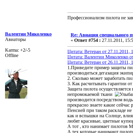
Профессионализм пилота не зав
Валентин Миколенко
Re: Авиация специального 
Авиаторы
«
Ответ #754 :
27.11.2011, 15:
Karma: +2/-5
Цитата: Ветеран от 27.11.2011, 
Offline
Цитата: Валентин Миколенко от 
Цитата: Ветеран от 26.11.2011, 
1.Приведите пример защиты пил
производиться дегазация экипи
2. Сколько может заработать п
3. Как расчитывать гарантии о
Защита пилота осуществляется 
непромокаемой ткани
производится посредством воды
прекрасно знаете какие сейчас 
Пенсией при таком раскладе н
как и вспышки на Солнце, вли
любят красивые, цветные купю
А тот , кто нанимает пилото
А тех которые нанимают пилото