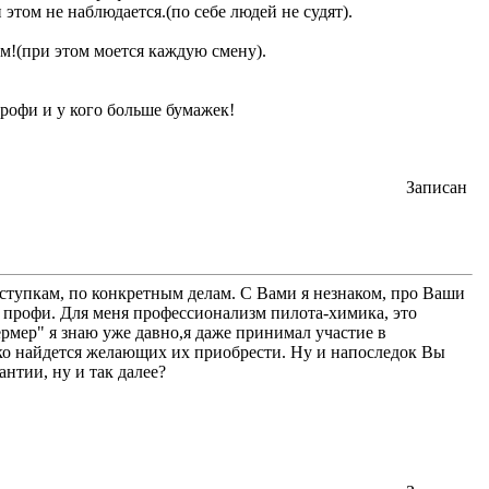
этом не наблюдается.(по себе людей не судят).
ем!(при этом моется каждую смену).
профи и у кого больше бумажек!
Записан
оступкам, по конкретным делам. С Вами я незнаком, про Ваши
 профи. Для меня профессионализм пилота-химика, это
ермер" я знаю уже давно,я даже принимал участие в
ько найдется желающих их приобрести. Ну и напоследок Вы
нтии, ну и так далее?