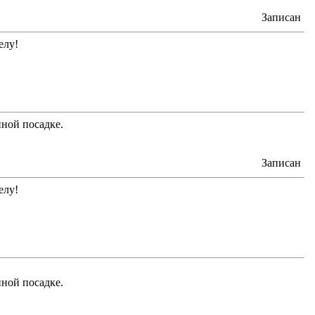
Записан
елу!
ной посадке.
Записан
елу!
ной посадке.