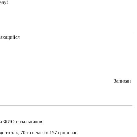
елу!
Записан
а и ФИО начальников.
то так, 70 га в час то 157 грн в час.