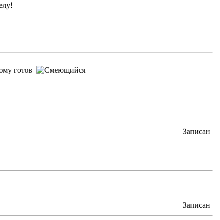
елу!
тому готов
Записан
Записан