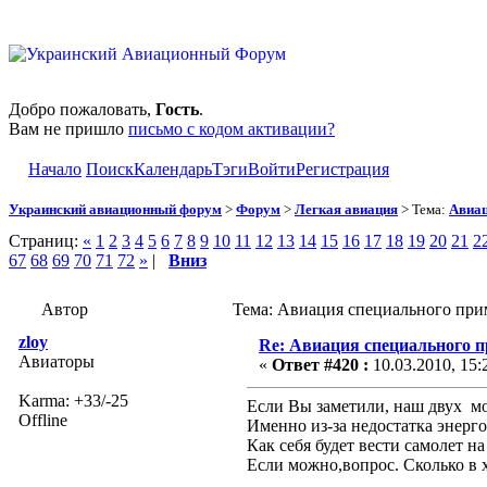
Добро пожаловать,
Гость
.
Вам не пришло
письмо с кодом активации?
Начало
Поиск
Календарь
Тэги
Войти
Регистрация
Украинский авиационный форум
>
Форум
>
Легкая авиация
> Тема:
Авиац
Страниц:
«
1
2
3
4
5
6
7
8
9
10
11
12
13
14
15
16
17
18
19
20
21
2
67
68
69
70
71
72
»
|
Вниз
Автор
Тема: Авиация специального при
zloy
Re: Авиация специального 
Авиаторы
«
Ответ #420 :
10.03.2010, 15:
Karma: +33/-25
Если Вы заметили, наш двух мо
Offline
Именно из-за недостатка энерг
Как себя будет вести самолет н
Если можно,вопрос. Сколько в х