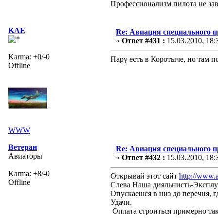
Профессионализм пилота не зав
KAE
Re: Авиация специального 
«
Ответ #431 :
15.03.2010, 18:
Karma: +0/-0
Пару есть в Коротыче, но там 
Offline
WWW
Ветеран
Re: Авиация специального 
Авиаторы
«
Ответ #432 :
15.03.2010, 18:
Karma: +8/-0
Открывай этот сайт
http://www.a
Offline
Слева Наша дияльнисть-Эксплу
Опускаешся в низ до перечня, 
Удачи.
Оплата строиться примерно так, 