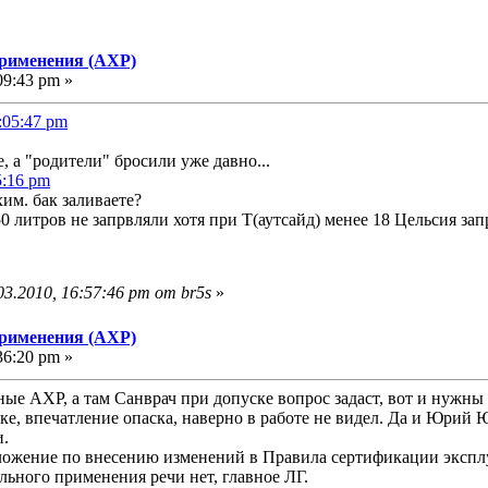
применения (АХР)
09:43 pm »
:05:47 pm
, а "родители" бросили уже давно...
5:16 pm
им. бак заливаете?
50 литров не запрвляли хотя при Т(аутсайд) менее 18 Цельсия за
3.2010, 16:57:46 pm от br5s
»
применения (АХР)
36:20 pm »
ные АХР, а там Санврач при допуске вопрос задаст, вот и нужны 
йке, впечатление опаска, наверно в работе не видел. Да и Юрий 
и.
ложение по внесению изменений в Правила сертификации эксплуа
ьного применения речи нет, главное ЛГ.