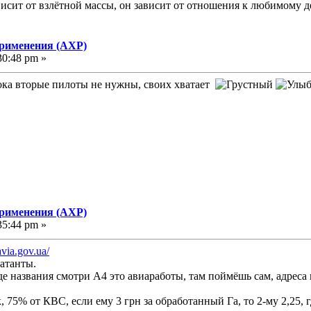
исит от взлётной массы, он зависит от отношения к любимому д
применения (АХР)
30:48 pm »
пока вторые пилоты не нужны, своих хватает
применения (АХР)
35:44 pm »
via.gov.ua/
атанты.
где названия смотри А4 это авиаработы, там поймёшь сам, адрес
75% от КВС, если ему 3 грн за обработанный Га, то 2-му 2,25, где 