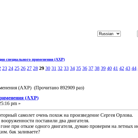
ия специального применения (АХР)
2
23
24
25
26
27
28
29
30
31
32
33
34
35
36
37
38
39
40
41
42
43
44
менения (АХР) (Прочитано 892909 раз)
применения (АХР)
25:16 pm »
торный самолет очень похож на произведение Сергея Орлова.
о вооруженности поставили два двигателя.
а гоне при отказе одного двигателя, думаю проверим на летных 
им. бак заливаете?