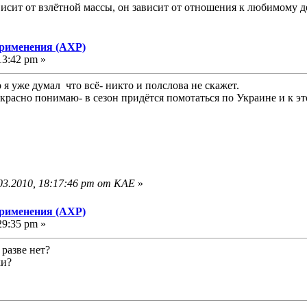
исит от взлётной массы, он зависит от отношения к любимому д
применения (АХР)
13:42 pm »
 я уже думал что всё- никто и полслова не скажет.
екрасно понимаю- в сезон придётся помотаться по Украине и к э
03.2010, 18:17:46 pm от KAE
»
применения (АХР)
29:35 pm »
разве нет?
ки?