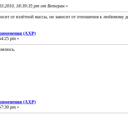
03.2010, 18:39:35 pm от Ветеран
»
исит от взлётной массы, он зависит от отношения к любимому д
применения (АХР)
54:25 pm »
омлюсь.
применения (АХР)
57:30 pm »