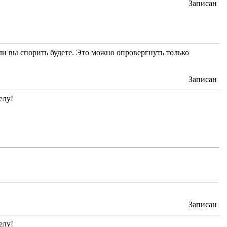
Записан
или вы спорить будете. Это можно опровергнуть только
Записан
елу!
Записан
елу!