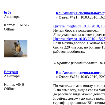
br5s
Re: Авиация специального 
Авиаторы
«
Ответ #421 :
10.03.2010, 16:
Karma: +161/-17
Цитата: meglin от 10.03.2010, 15
Offline
Нельзя бросать рожденное...
Я не учавствовал в этом проекте
Цитата: zloy от 10.03.2010, 15:2
Если можно,вопрос. Сколько в х
бак на 220 литров, но больше 1
работоспособность.
«
Крайнее редактирование: 10.0
Ветеран
Re: Авиация специального 
Авиаторы
«
Ответ #422 :
10.03.2010, 22:
Karma: +8/-0
По маске...я имею ввиду легаль
Offline
А по самолёту, видел его на Ча
до рабочего вида можно довест
Я сейчас довожу до конца пред
сертифицированные ВС специал