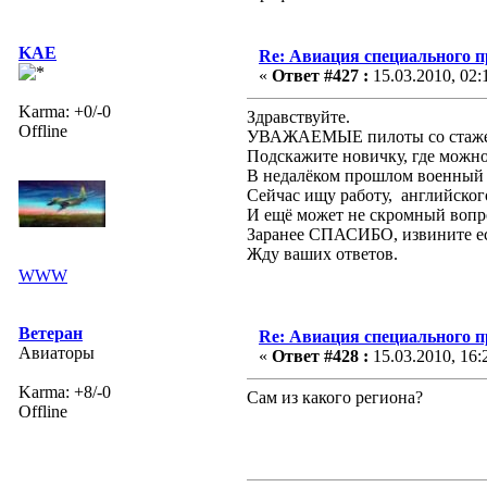
KAE
Re: Авиация специального 
«
Ответ #427 :
15.03.2010, 02:
Karma: +0/-0
Здравствуйте.
Offline
УВАЖАЕМЫЕ пилоты со стаже
Подскажите новичку, где можн
В недалёком прошлом военный л
Сейчас ищу работу, английског
И ещё может не скромный вопро
Заранее СПАСИБО, извините есл
Жду ваших ответов.
WWW
Ветеран
Re: Авиация специального 
Авиаторы
«
Ответ #428 :
15.03.2010, 16:
Karma: +8/-0
Сам из какого региона?
Offline