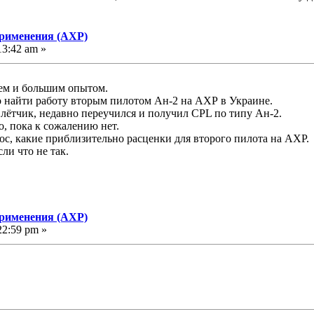
применения (АХР)
13:42 am »
м и большим опытом.
о найти работу вторым пилотом Ан-2 на АХР в Украине.
ётчик, недавно переучился и получил CPL по типу Ан-2.
о, пока к сожалению нет.
с, какие приблизительно расценки для второго пилота на АХР.
и что не так.
применения (АХР)
22:59 pm »