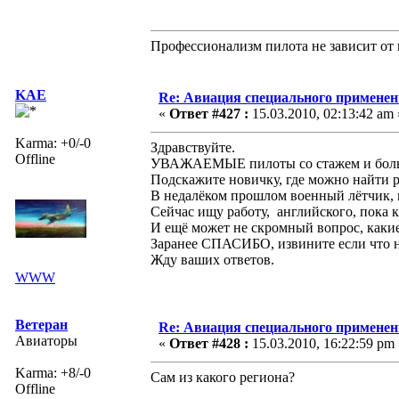
Профессионализм пилота не зависит от 
KAE
Re: Авиация специального применен
«
Ответ #427 :
15.03.2010, 02:13:42 am 
Karma: +0/-0
Здравствуйте.
Offline
УВАЖАЕМЫЕ пилоты со стажем и бол
Подскажите новичку, где можно найти 
В недалёком прошлом военный лётчик, 
Сейчас ищу работу, английского, пока 
И ещё может не скромный вопрос, какие
Заранее СПАСИБО, извините если что н
Жду ваших ответов.
WWW
Ветеран
Re: Авиация специального применен
Авиаторы
«
Ответ #428 :
15.03.2010, 16:22:59 pm 
Karma: +8/-0
Сам из какого региона?
Offline