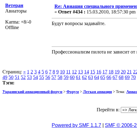
Ветеран
Re: Авиация специального применен
Авиаторы
«
Ответ #434 :
15.03.2010, 18:57:30 pm 
Karma: +8/-0
Будут вопросы задавайте.
Offline
Профессионализм пилота не зависит от 
Страниц:
«
1
2
3
4
5
6
7
8
9
10
11
12
13
14
15
16
17
18
19
20
21
2
49
50
51
52
53
54
55
56
57
58
59
60
61
62
63
64
65
66
67
68
69
70
Тэги:
Украинский авиационный форум
>
Форум
>
Легкая авиация
> Тема:
Авиац
Перейти в:
Powered by SMF 1.1.7
|
SMF © 2006-2