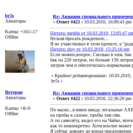
br5s
Re: Авиация специального применен
Авиаторы
«
Ответ #421 :
10.03.2010, 16:09:43 pm 
Karma: +161/-17
Цитата: meglin от 10.03.2010, 15:05:47 p
Offline
Нельзя бросать рожденное...
Я не учавствовал в этом проекте, а "род
Цитата: zloy от 10.03.2010, 15:25:16 pm
Если можно,вопрос. Сколько в хим. бак 
бак на 220 литров, но больше 150 литро
литров чем и обеспечилась нормальная 
«
Крайнее редактирование: 10.03.2010,
br5s
»
Ветеран
Re: Авиация специального применен
Авиаторы
«
Ответ #422 :
10.03.2010, 22:36:20 pm 
Karma: +8/-0
По маске...я имею ввиду легальные АХР,
Offline
на пробы в салоне. пробы там сям.
А по самолёту, видел его на Чайке, впе
как то неконкретно. Хотя вполне может 
Я сейчас довожу до конца предложение