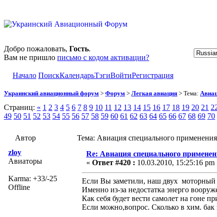
Добро пожаловать,
Гость
.
Вам не пришло
письмо с кодом активации?
Начало
Поиск
Календарь
Тэги
Войти
Регистрация
Украинский авиационный форум
>
Форум
>
Легкая авиация
> Тема:
Авиац
Страниц:
«
1
2
3
4
5
6
7
8
9
10
11
12
13
14
15
16
17
18
19
20
21
2
49
50
51
52
53
54
55
56
57
58
59
60
61
62
63
64
65
66
67
68
69
70
Автор
Тема: Авиация специального применения
zloy
Re: Авиация специального применен
Авиаторы
«
Ответ #420 :
10.03.2010, 15:25:16 pm 
Karma: +33/-25
Если Вы заметили, наш двух моторный 
Offline
Именно из-за недостатка энерго вооруж
Как себя будет вести самолет на гоне п
Если можно,вопрос. Сколько в хим. бак 