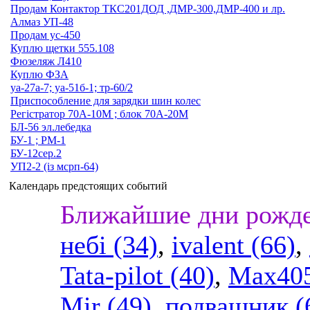
Продам Контактор ТКС201ДОД ,ДМР-300,ДМР-400 и лр.
Алмаз УП-48
Продам ус-450
Куплю щетки 555.108
Фюзеляж Л410
Куплю ФЗА
уа-27а-7; уа-51б-1; тр-60/2
Приспособление для зарядки шин колес
Регістратор 70А-10М ; блок 70А-20М
БЛ-56 эл.лебедка
БУ-1 ; РМ-1
БУ-12сер.2
УП2-2 (із мсрп-64)
Календарь предстоящих событий
Ближайшие дни рожде
небі (34)
,
ivalent (66)
,
Tata-pilot (40)
,
Max405
Mir (49)
,
подвашник (