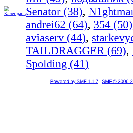
Senator (38)
,
N1ghtmar
andrei62 (64)
,
354 (50)
aviaserv (44)
,
starkevy
TAILDRAGGER (69)
,
Spolding (41)
Powered by SMF 1.1.7
|
SMF © 2006-2