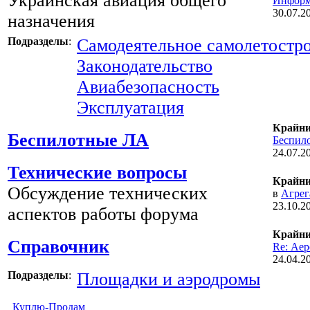
Украинская авиация общего
Информа
30.07.2
назначения
Подразделы
:
Самодеятельное самолетостр
Законодательство
Авиабезопасность
Эксплуатация
Крайни
Беспилотные ЛА
Беспил
24.07.2
Технические вопросы
Крайни
Обсуждение технических
в
Агрег
23.10.2
аспектов работы форума
Крайни
Справочник
Re: Ае
24.04.2
Подразделы
:
Площадки и аэродромы
Куплю-Продам