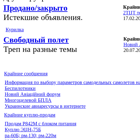
Продано/закрыто
Крайни
2ТЦТ т
Истекшие объявления.
17.02.2
Курилка
Свободный полет
Крайни
Новий А
Треп на разные темы
20.07.2
Крайние сообщения
Информация по выбору параметров самодельных самолетов н
Беспилотники
Новий Авіаційний форум
Многоцелевой БПЛА
Украинские авиаресурсы в интернете
Крайние куплю-продам
Продам Р842М с блоком питания
Куплю ЭЦН-75Б
ра-60Б; рм-130; рм-220м