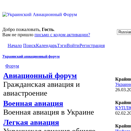
Добро пожаловать,
Гость
.
Вам не пришло
письмо с кодом активации?
Начало
Поиск
Календарь
Тэги
Войти
Регистрация
Украинский авиационный форум
Форум
Авиационный форум
Крайни
Гражданская авиация и
Украинс
26.03.2
авиастроение
Военная авиация
Крайни
КУПЛЮ 
Военная авиация в Украине
02.02.2
Легкая авиация
Крайни