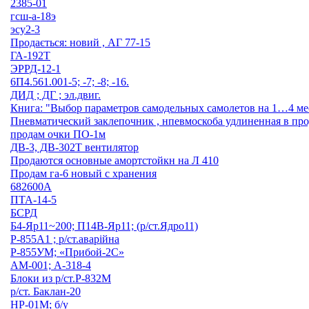
2385-01
гсш-а-18э
эсу2-3
Продається: новий , AГ 77-15
ГА-192Т
ЭРРД-12-1
6П4.561.001-5; -7; -8; -16.
ДИД ; ДГ ; эл.двиг.
Книга: "Выбор параметров самодельных самолетов на 1…4 ме
Пневматический заклепочник , нпевмоскоба удлиненная в про
продам очки ПО-1м
ДВ-3, ДВ-302Т вентилятор
Продаются основные амортстойкн на Л 410
Продам га-6 новый с хранения
682600А
ПТА-14-5
БСРД
Б4-Яр11~200; П14В-Яр11; (р/ст.Ядро11)
Р-855А1 ; р/ст.аварійна
Р-855УМ; «Прибой-2С»
АМ-001; А-318-4
Блоки из р/ст.Р-832М
р/ст. Баклан-20
НР-01М; б/у