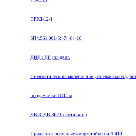
ЭРРД-12-1
6П4.561.001-5; -7; -8; -16.
ДИД ; ДГ ; эл.двиг.
Пневматический заклепочник , нпевмоскоба удлин
продам очки ПО-1м
ДВ-3, ДВ-302Т вентилятор
Продаются основные амортстойкн на Л 410