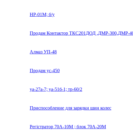
НР-01М; б/у
Продам Контактор ТКС201ДОД ,ДМР-300,ДМР-40
Алмаз УП-48
Продам ус-450
уа-27а-7; уа-51б-1; тр-60/2
Приспособление для зарядки шин колес
Регістратор 70А-10М ; блок 70А-20М