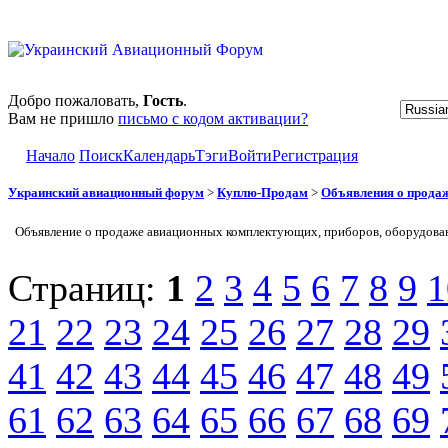
Добро пожаловать,
Гость
.
Вам не пришло
письмо с кодом активации?
Начало
Поиск
Календарь
Тэги
Войти
Регистрация
Украинский авиационный форум
>
Куплю-Продам
>
Объявления о прода
Объявление о продаже авиационных комплектующих, приборов, оборудован
Страниц:
1
2
3
4
5
6
7
8
9
1
21
22
23
24
25
26
27
28
29
41
42
43
44
45
46
47
48
49
61
62
63
64
65
66
67
68
69