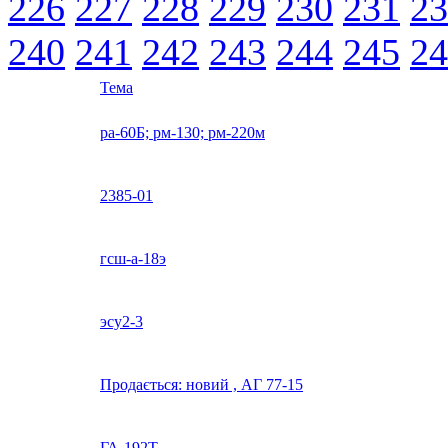
226
227
228
229
230
231
23
240
241
242
243
244
245
24
Тема
ра-60Б; рм-130; рм-220м
2385-01
гсш-а-18э
эсу2-3
Продається: новий , AГ 77-15
ГА-192Т