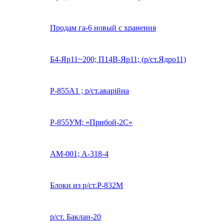
Продам га-6 новый с хранения
Б4-Яр11~200; П14В-Яр11; (р/ст.Ядро11)
Р-855А1 ; р/ст.аварійна
Р-855УМ; «Прибой-2С»
АМ-001; А-318-4
Блоки из р/ст.Р-832М
р/ст. Баклан-20