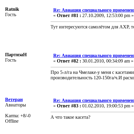
Ratnik
Re: Авиация специального применен
Гость
«
Ответ #81 :
27.10.2009, 12:53:00 pm »
Тут интересуются самолётом для АХР, т
ПартизаН
Re: Авиация специального применен
Гость
«
Ответ #82 :
30.01.2010, 00:34:09 am »
Про 5-л/га на Чмелаке-у меня с касетам
производительность 120-150га/ч.И расх
Ветеран
Re: Авиация специального применен
Авиаторы
«
Ответ #83 :
01.02.2010, 19:00:53 pm »
Karma: +8/-0
А что такое касета?
Offline