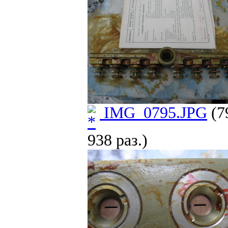
IMG_0795.JPG
(7
938 раз.)