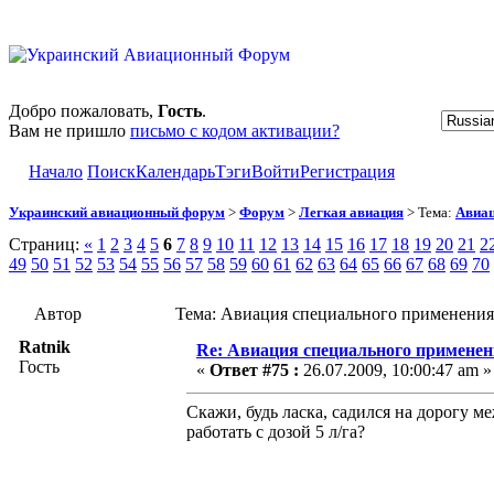
Добро пожаловать,
Гость
.
Вам не пришло
письмо с кодом активации?
Начало
Поиск
Календарь
Тэги
Войти
Регистрация
Украинский авиационный форум
>
Форум
>
Легкая авиация
> Тема:
Авиац
Страниц:
«
1
2
3
4
5
6
7
8
9
10
11
12
13
14
15
16
17
18
19
20
21
2
49
50
51
52
53
54
55
56
57
58
59
60
61
62
63
64
65
66
67
68
69
70
Автор
Тема: Авиация специального применения
Ratnik
Re: Авиация специального применен
Гость
«
Ответ #75 :
26.07.2009, 10:00:47 am »
Скажи, будь ласка, садился на дорогу м
работать с дозой 5 л/га?