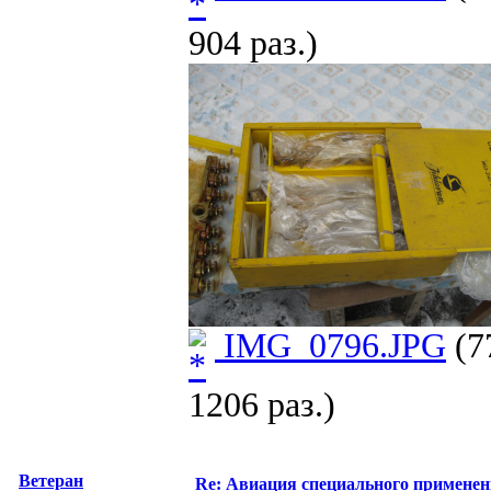
904 раз.)
IMG_0796.JPG
(7
1206 раз.)
Ветеран
Re: Авиация специального применен