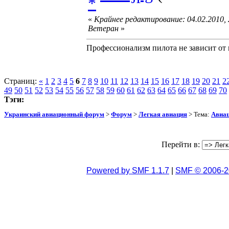
«
Крайнее редактирование: 04.02.2010,
Ветеран
»
Профессионализм пилота не зависит от 
Страниц:
«
1
2
3
4
5
6
7
8
9
10
11
12
13
14
15
16
17
18
19
20
21
2
49
50
51
52
53
54
55
56
57
58
59
60
61
62
63
64
65
66
67
68
69
70
Тэги:
Украинский авиационный форум
>
Форум
>
Легкая авиация
> Тема:
Авиац
Перейти в:
Powered by SMF 1.1.7
|
SMF © 2006-2