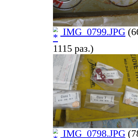
IMG_0799.JPG
(6
1115 раз.)
IMG_0798.JPG
(7