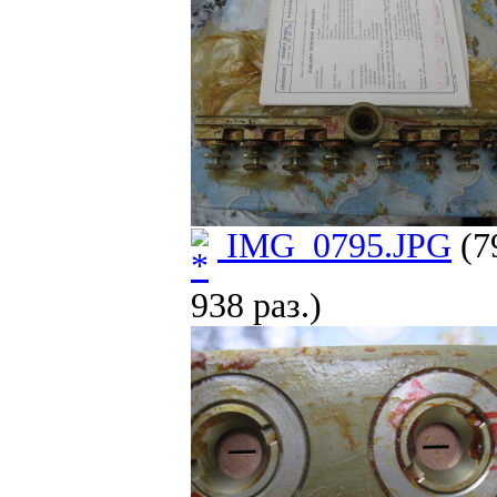
IMG_0795.JPG
(7
938 раз.)