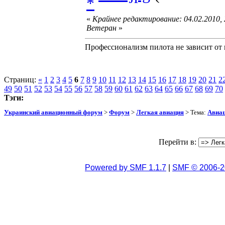
«
Крайнее редактирование: 04.02.2010,
Ветеран
»
Профессионализм пилота не зависит от 
Страниц:
«
1
2
3
4
5
6
7
8
9
10
11
12
13
14
15
16
17
18
19
20
21
2
49
50
51
52
53
54
55
56
57
58
59
60
61
62
63
64
65
66
67
68
69
70
Тэги:
Украинский авиационный форум
>
Форум
>
Легкая авиация
> Тема:
Авиац
Перейти в:
Powered by SMF 1.1.7
|
SMF © 2006-2