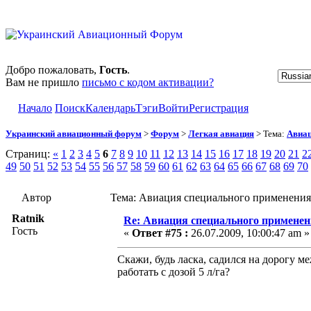
Добро пожаловать,
Гость
.
Вам не пришло
письмо с кодом активации?
Начало
Поиск
Календарь
Тэги
Войти
Регистрация
Украинский авиационный форум
>
Форум
>
Легкая авиация
> Тема:
Авиац
Страниц:
«
1
2
3
4
5
6
7
8
9
10
11
12
13
14
15
16
17
18
19
20
21
2
49
50
51
52
53
54
55
56
57
58
59
60
61
62
63
64
65
66
67
68
69
70
Автор
Тема: Авиация специального применения
Ratnik
Re: Авиация специального применен
Гость
«
Ответ #75 :
26.07.2009, 10:00:47 am »
Скажи, будь ласка, садился на дорогу м
работать с дозой 5 л/га?