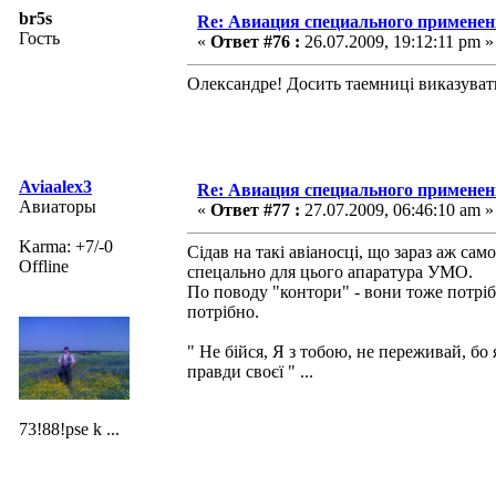
br5s
Re: Авиация специального применен
Гость
«
Ответ #76 :
26.07.2009, 19:12:11 pm »
Олександре! Досить таемниці виказувати
Aviaalex3
Re: Авиация специального применен
Авиаторы
«
Ответ #77 :
27.07.2009, 06:46:10 am »
Karma: +7/-0
Сідав на такі авіаносці, що зараз аж са
Offline
спецально для цього апаратура УМО.
По поводу "контори" - вони тоже потрібн
потрібно.
" Не бійся, Я з тобою, не переживай, бо
правди своєї " ...
73!88!pse k ...