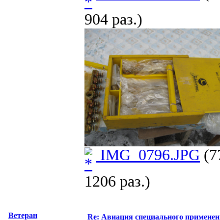
904 раз.)
IMG_0796.JPG
(7
1206 раз.)
Ветеран
Re: Авиация специального применен