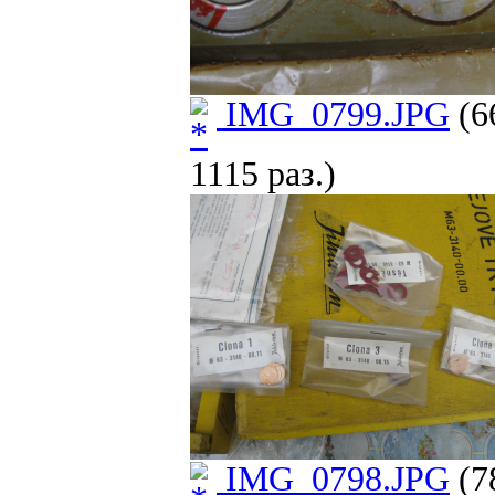
IMG_0799.JPG
(6
1115 раз.)
IMG_0798.JPG
(7