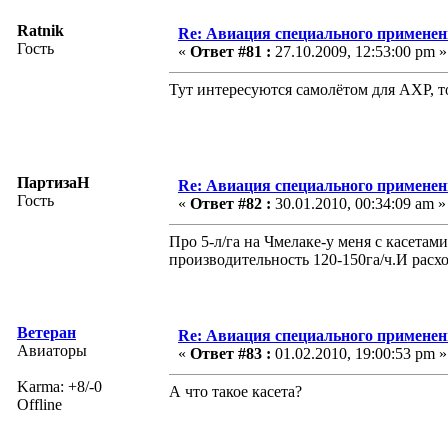
Ratnik
Re: Авиация специального применен
Гость
«
Ответ #81 :
27.10.2009, 12:53:00 pm »
Тут интересуются самолётом для АХР, т
ПартизаН
Re: Авиация специального применен
Гость
«
Ответ #82 :
30.01.2010, 00:34:09 am »
Про 5-л/га на Чмелаке-у меня с касетам
производительность 120-150га/ч.И расх
Ветеран
Re: Авиация специального применен
Авиаторы
«
Ответ #83 :
01.02.2010, 19:00:53 pm »
Karma: +8/-0
А что такое касета?
Offline