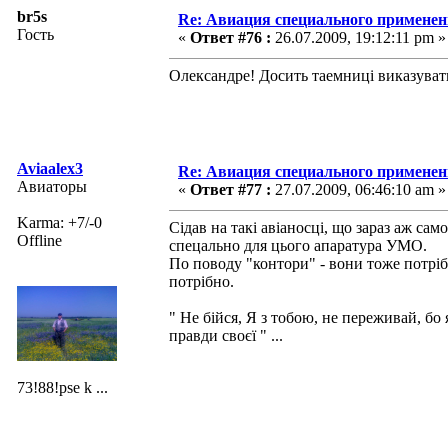
br5s
Re: Авиация специального применен
Гость
«
Ответ #76 :
26.07.2009, 19:12:11 pm »
Олександре! Досить таемниці виказувати
Aviaalex3
Re: Авиация специального применен
Авиаторы
«
Ответ #77 :
27.07.2009, 06:46:10 am »
Karma: +7/-0
Сідав на такі авіаносці, що зараз аж са
Offline
спецально для цього апаратура УМО.
По поводу "контори" - вони тоже потрібн
потрібно.
" Не бійся, Я з тобою, не переживай, бо
правди своєї " ...
73!88!pse k ...