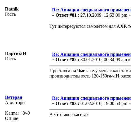
Ratnik
Re: Авиация специального применен
Гость
«
Ответ #81 :
27.10.2009, 12:53:00 pm »
Тут интересуются самолётом для АХР, т
ПартизаН
Re: Авиация специального применен
Гость
«
Ответ #82 :
30.01.2010, 00:34:09 am »
Про 5-л/га на Чмелаке-у меня с касетам
производительность 120-150га/ч.И расх
Ветеран
Re: Авиация специального применен
Авиаторы
«
Ответ #83 :
01.02.2010, 19:00:53 pm »
Karma: +8/-0
А что такое касета?
Offline