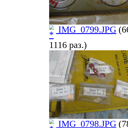
IMG_0799.JPG
(6
1116 раз.)
IMG_0798.JPG
(7