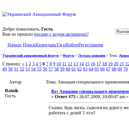
Добро пожаловать,
Гость
.
Вам не пришло
письмо с кодом активации?
Начало
Поиск
Календарь
Тэги
Войти
Регистрация
Украинский авиационный форум
>
Форум
>
Легкая авиация
> Тема:
Авиац
Страниц:
«
1
2
3
4
5
6
7
8
9
10
11
12
13
14
15
16
17
18
19
20
21
2
49
50
51
52
53
54
55
56
57
58
59
60
61
62
63
64
65
66
67
68
69
70
Автор
Тема: Авиация специального применения
Ratnik
Re: Авиация специального применен
Гость
«
Ответ #75 :
26.07.2009, 10:00:47 am »
Скажи, будь ласка, садился на дорогу м
работать с дозой 5 л/га?