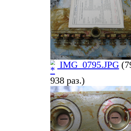
IMG_0795.JPG
(7
938 раз.)