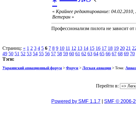
«
Крайнее редактирование: 04.02.2010,
Ветеран
»
Профессионализм пилота не зависит от 
Страниц:
«
1
2
3
4
5
6
7
8
9
10
11
12
13
14
15
16
17
18
19
20
21
2
49
50
51
52
53
54
55
56
57
58
59
60
61
62
63
64
65
66
67
68
69
70
Тэги:
Украинский авиационный форум
>
Форум
>
Легкая авиация
> Тема:
Авиац
Перейти в:
Powered by SMF 1.1.7
|
SMF © 2006-2