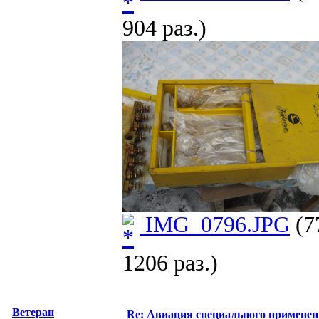
904 раз.)
IMG_0796.JPG
(7
1206 раз.)
Ветеран
Re: Авиация специального применен