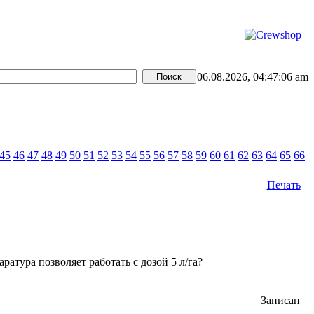
06.08.2026, 04:47:06 am
45
46
47
48
49
50
51
52
53
54
55
56
57
58
59
60
61
62
63
64
65
66
Печать
ратура позволяет работать с дозой 5 л/га?
Записан