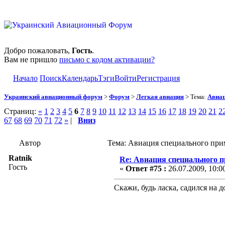
Добро пожаловать,
Гость
.
Вам не пришло
письмо с кодом активации?
Начало
Поиск
Календарь
Тэги
Войти
Регистрация
Украинский авиационный форум
>
Форум
>
Легкая авиация
> Тема:
Авиац
Страниц:
«
1
2
3
4
5
6
7
8
9
10
11
12
13
14
15
16
17
18
19
20
21
2
67
68
69
70
71
72
»
|
Вниз
Автор
Тема: Авиация специального при
Ratnik
Re: Авиация специального 
Гость
«
Ответ #75 :
26.07.2009, 10:0
Скажи, будь ласка, садился на 