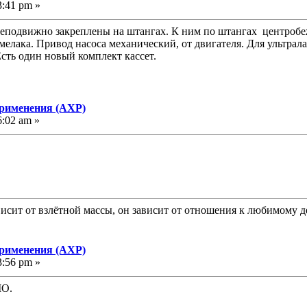
3:41 pm »
 неподвижно закреплены на штангах. К ним по штангах центробе
мелака. Привод насоса механический, от двигателя. Для ультрал
сть один новый комплект кассет.
применения (АХР)
6:02 am »
исит от взлётной массы, он зависит от отношения к любимому д
применения (АХР)
3:56 pm »
MO.