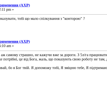
применения (АХР)
2:11 pm »
казувати, тобі що мало спілкування з "конторою" ?
применения (АХР)
6:10 am »
раз аж самому страшно, не кажучи вже за дороги. З 5л/га працюва
 потрібні, це від Бога, жаль, що показують свою роботу не там, 
ивай, бо я Бог твій. Я допоможу тобі, Я зміцню тебе, Я підтримаю