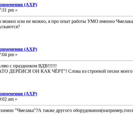
применения (АХР)
7:31 pm »
то можно или не можно, я про опыт работы УМО именно Чмелака, 
пускаются?
применения (АХР)
7:04 pm »
ляю с праздником ВДВ!!!!!!
т, ЗАТО ДЕРЁИСЯ ОН КАК ЧЁРТ"! Слова из строевой песни моег
применения (АХР)
0:02 am »
 химии "Чмелака"?А также другого оборудования(например,топл