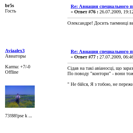
br5s
Re: Авиация специального 
Гость
«
Ответ #76 :
26.07.2009, 19:1
Олександре! Досить таемниці ви
Aviaalex3
Re: Авиация специального 
Авиаторы
«
Ответ #77 :
27.07.2009, 06:4
Karma: +7/-0
Сідав на такі авіаносці, що за
Offline
По поводу "контори" - вони тоже
" Не бійся, Я з тобою, не переж
73!88!pse k ...