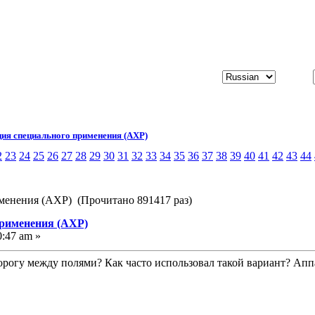
ия специального применения (АХР)
2
23
24
25
26
27
28
29
30
31
32
33
34
35
36
37
38
39
40
41
42
43
44
менения (АХР) (Прочитано 891417 раз)
применения (АХР)
0:47 am »
дорогу между полями? Как часто использовал такой вариант? Аппа