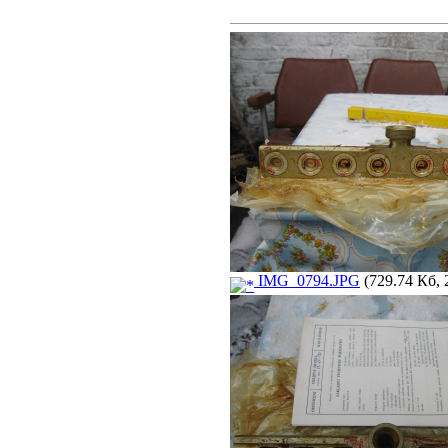
IMG_0794.JPG
(729.74 Кб, 