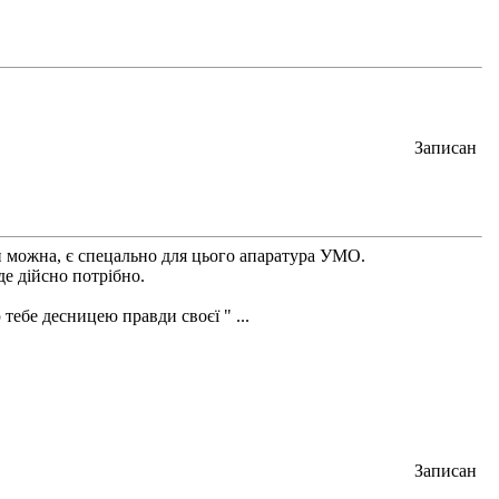
Записан
ти можна, є спецально для цього апаратура УМО.
де дійсно потрібно.
 тебе десницею правди своєї " ...
Записан