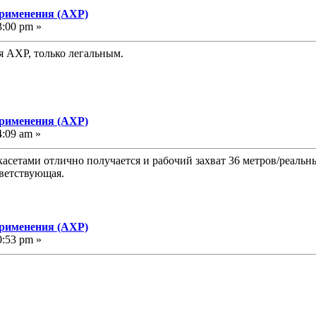
применения (АХР)
3:00 pm »
я АХР, только легальным.
применения (АХР)
4:09 am »
 касетами отлично получается и рабочий захват 36 метров/реаль
тветствующая.
применения (АХР)
0:53 pm »