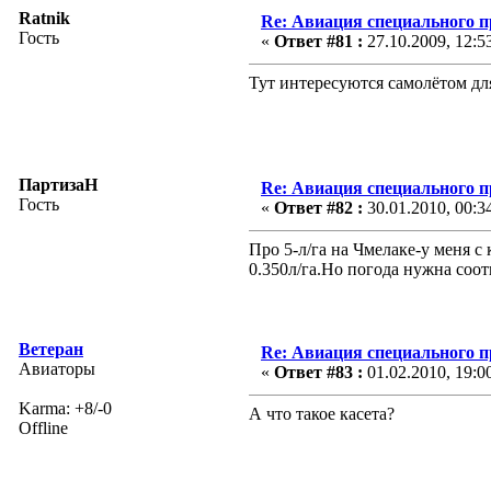
Ratnik
Re: Авиация специального 
Гость
«
Ответ #81 :
27.10.2009, 12:5
Тут интересуются самолётом дл
ПартизаН
Re: Авиация специального 
Гость
«
Ответ #82 :
30.01.2010, 00:3
Про 5-л/га на Чмелаке-у меня с
0.350л/га.Но погода нужна соо
Ветеран
Re: Авиация специального 
Авиаторы
«
Ответ #83 :
01.02.2010, 19:0
Karma: +8/-0
А что такое касета?
Offline