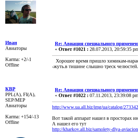
Иван
Re: Авиация специального применен
Авиаторы
«
Ответ #1021 :
28.07.2013, 20:59:35 p
Karma: +2/-1
Хорошее время пришло химикам-нарасхв
Offline
-жуть.в тишине слышно треск челюстей
КВР
Re: Авиация специального применен
PPL(A), FI(A),
«
Ответ #1022 :
07.11.2013, 23:39:08 pm
SEP/MEP
Авиаторы
http://www.ua.all.biz/img/ua/catalog/27334
Karma: +154/-13
Вот такой аппарат нашел в просторах и
Offline
А нашел его тут
http://kharkov.all.biz/samolety-dlya-avia