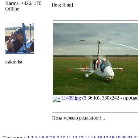
Karma: +426/-176
[img][img]
Offline
traktorist
11409.jpg
(9.36 Кб, 330x242 - просмо
Поза межею реальностi...
Страниц:
«
1
2
3
4
5
6
7
8
9
10
11
12
13
14
15
16
17
18
19
20
21
2