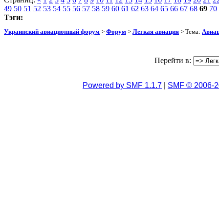
49
50
51
52
53
54
55
56
57
58
59
60
61
62
63
64
65
66
67
68
69
70
Тэги:
Украинский авиационный форум
>
Форум
>
Легкая авиация
> Тема:
Авиац
Перейти в:
Powered by SMF 1.1.7
|
SMF © 2006-2