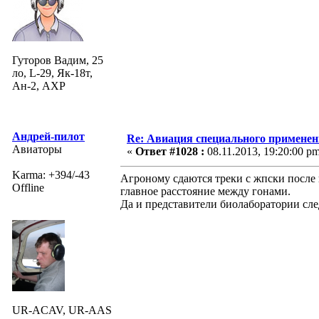
Гуторов Вадим, 25
ло, L-29, Як-18т,
Ан-2, АХР
Андрей-пилот
Re: Авиация специального применен
Авиаторы
«
Ответ #1028 :
08.11.2013, 19:20:00 pm
Karma: +394/-43
Агроному сдаются треки с жпски после к
Offline
главное расстояние между гонами.
Да и представители биолаборатории след
UR-ACAV, UR-AAS