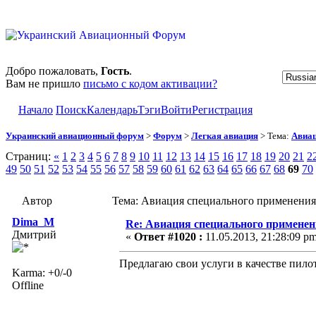
Добро пожаловать,
Гость
.
Вам не пришло
письмо с кодом активации?
Начало
Поиск
Календарь
Тэги
Войти
Регистрация
Украинский авиационный форум
>
Форум
>
Легкая авиация
> Тема:
Авиац
Страниц:
«
1
2
3
4
5
6
7
8
9
10
11
12
13
14
15
16
17
18
19
20
21
2
49
50
51
52
53
54
55
56
57
58
59
60
61
62
63
64
65
66
67
68
69
70
Автор
Тема: Авиация специального применения
Dima_M
Re: Авиация специального применен
Дмитрий
«
Ответ #1020 :
11.05.2013, 21:28:09 pm
Предлагаю свои услуги в качестве пил
Karma: +0/-0
Offline