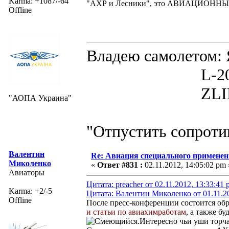
Karma: +1087/-64
"АХР и Лесники", это АВИАЦИОННЫЕ
Offline
Владею самолето
L-200D MOR
ZLIN 526 
"АОПА Украина"
"Отпустить сопротив
Валентин
Re: Авиация специального применен
Миколенко
«
Ответ #831 :
02.11.2012, 14:05:02 pm 
Авиаторы
Цитата: preacher от 02.11.2012, 13:33:41
Karma: +2/-5
Цитата: Валентин Миколенко от 01.11.20
Offline
После пресс-конференции состоится обр
и статьи по авиахимработам
, а также б
.Интересно чьи уши торча