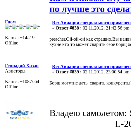
но лучше это сдела
Гном
Re: Авиация специального применен
«
Ответ #838 :
02.11.2012, 21:42:56 pm 
Karma: +14/-19
preacher.Ой-ой-ой как страшно.Вы наив
Offline
кухне кто-то может сварить себе борщ б
Геннадий Хазан
Re: Авиация специального применен
Авиаторы
«
Ответ #839 :
02.11.2012, 23:00:54 pm 
Karma: +1087/-64
Борщ могутне дать сварить конкуренты)
Offline
Владею самолето
L-200D MOR