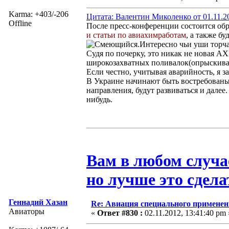
Karma: +403/-206
Цитата: Валентин Миколенко от 01.11.20
Offline
После пресс-конференции состоится обр
и статьи по авиахимработам
, а также б
.Интересно чьи уши торча
Судя по почерку, это никак не новая А
широкозахватных поливалок(опрыскива
Если честно, учитывая аварийность, я з
В Украине начинают быть востребованы
направления, будут развиваться и далее
нибудь.
Вам в любом случа
но лучше это сдела
Геннадий Хазан
Re: Авиация специального применен
Авиаторы
«
Ответ #830 :
02.11.2012, 13:41:40 pm 