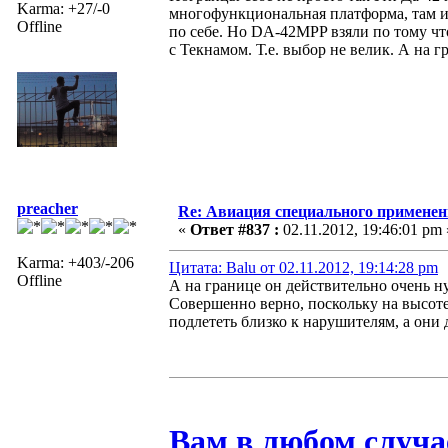
Karma: +27/-0
многофункциональная платформа, там и т
Offline
по себе. Но DA-42MPP взяли по тому что
с Текнамом. Т.е. выбор не велик. А на г
preacher
Re: Авиация специального применен
«
Ответ #837 :
02.11.2012, 19:46:01 pm 
Karma: +403/-206
Цитата: Balu от 02.11.2012, 19:14:28 pm
Offline
А на границе он действительно очень ну
Совершенно верно, поскольку на высоте
подлететь близко к нарушителям, а они д
Вам в любом случа