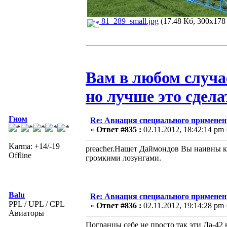
81_289_small.jpg
(17.48 Кб, 300x178 
Вам в любом случа
но лучше это сдела
Гном
Re: Авиация специального применен
«
Ответ #835 :
02.11.2012, 18:42:14 pm 
Karma: +14/-19
preacher.Нащет Даймондов Вы наивны к
Offline
громкими лозунгами.
Balu
Re: Авиация специального применен
PPL / UPL / CPL
«
Ответ #836 :
02.11.2012, 19:14:28 pm 
Авиаторы
Погранцы себе не просто так эти Да-42 