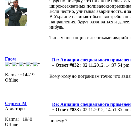
Судя по почерку, это никак не новая А
широкозахватных поливалок(опрыскива
Если честно, учитывая аварийность, я з
В Украине начинают быть востребованы
направления, будут развиваться и далее
нибудь.
Типа у погранцов с лесниками аварийно
Гном
Re: Авиация специального применен
«
Ответ #832 :
02.11.2012, 14:37:54 pm 
Karma: +14/-19
Кому-кому,но погранцам точно что авиа
Offline
Сергей_М
Re: Авиация специального применен
Авиаторы
«
Ответ #833 :
02.11.2012, 14:51:35 pm 
Karma: +19/-0
почему ?
Offline