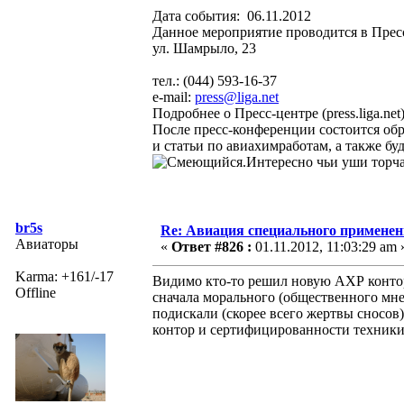
Дата события: 06.11.2012
Данное мероприятие проводится в Прес
ул. Шамрыло, 23
тел.: (044) 593-16-37
e-mail:
press@liga.net
Подробнее о Пресс-центре (press.liga.net
После пресс-конференции состоится обр
и статьи по авиахимработам, а также б
.Интересно чьи уши торча
br5s
Re: Авиация специального применен
Авиаторы
«
Ответ #826 :
01.11.2012, 11:03:29 am 
Karma: +161/-17
Видимо кто-то решил новую АХР контору
Offline
сначала морального (общественного мне
подискали (скорее всего жертвы сносов)
контор и сертифицированности техники