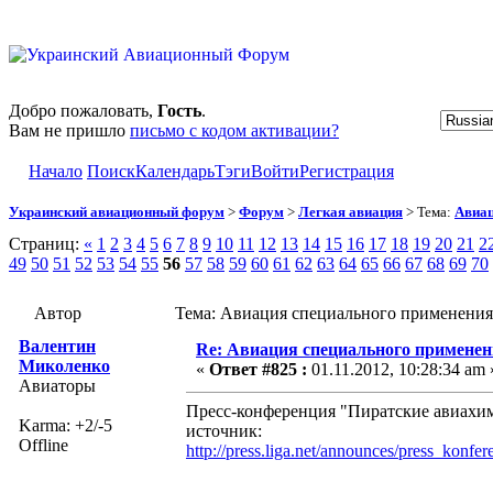
Добро пожаловать,
Гость
.
Вам не пришло
письмо с кодом активации?
Начало
Поиск
Календарь
Тэги
Войти
Регистрация
Украинский авиационный форум
>
Форум
>
Легкая авиация
> Тема:
Авиац
Страниц:
«
1
2
3
4
5
6
7
8
9
10
11
12
13
14
15
16
17
18
19
20
21
2
49
50
51
52
53
54
55
56
57
58
59
60
61
62
63
64
65
66
67
68
69
70
Автор
Тема: Авиация специального применения
Валентин
Re: Авиация специального применен
Миколенко
«
Ответ #825 :
01.11.2012, 10:28:34 am 
Авиаторы
Пресс-конференция "Пиратские авиахимо
Karma: +2/-5
источник:
Offline
http://press.liga.net/announces/press_kon