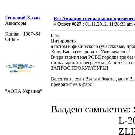
Геннадий Хазан
Re: Авиация специального применен
Авиаторы
«
Ответ #827 :
01.11.2012, 11:38:33 am 
Karma: +1087/-64
br5s
Offline
Цитировать
а потом и физического (участковые, про
Хочу Вас разочаровать. Уже началось!
Вчера звонил нач РОВД городка где ба
циркулярной телеграммы. А пол часа на
ЗАПРОС ПРОКУРАТУРЫ!
Валентин , если Вы там будете , могу В
превратит ее в фарс
"АОПА Украина"
Владею самолето
L-200D MOR
ZLIN 526 