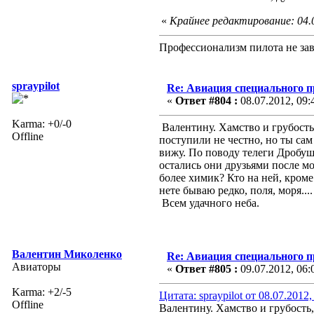
«
Крайнее редактирование: 04.
Профессионализм пилота не зав
spraypilot
Re: Авиация специального 
«
Ответ #804 :
08.07.2012, 09:
Karma: +0/-0
Валентину. Хамство и грубость,
Offline
поступили не честно, но ты сам 
вижу. По поводу телеги Дробуше
остались они друзьями после мое
более химик? Кто на ней, кроме
нете бываю редко, поля, моря....
Всем удачного неба.
Валентин Миколенко
Re: Авиация специального 
Авиаторы
«
Ответ #805 :
09.07.2012, 06:
Karma: +2/-5
Цитата: spraypilot от 08.07.2012,
Offline
Валентину. Хамство и грубость, 