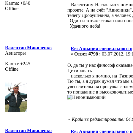
Karma: +0/-0
Валентину. Насколько я помню,
Offline
проэкте. А на счёт "Авионики"
телегу Дробушевича, а человек 
Один и тот-же стакан или нап
Удачного неба!
Валентин Миколенко
Re: Авиация специального 
Авиаторы
«
Ответ #798 :
03.07.2012, 19:
Karma: +2/-5
О, да ты у нас философ оказыв
Offline
Цитировать
насколько я помню, на Газпром
Тю ты, а я дурак думал что мы з
увеселительная прогулка с элем
то попадание в высоковольтные
«
Крайнее редактирование: 04.
Валентин Миколенко
Re: Авиация специального 