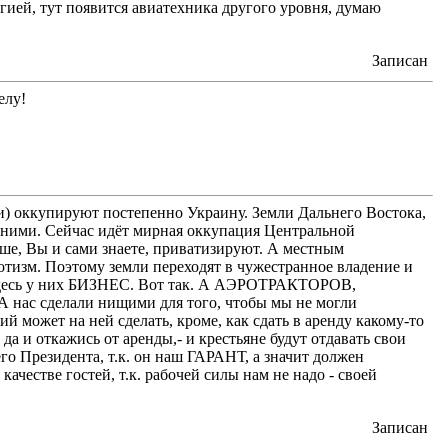
ией, тут появится авиатехника другого уровня, думаю
Записан
елу!
ми) оккупируют постепенно Украину. Земли Дальнего Востока,
д ними. Сейчас идёт мирная оккупация Центральной
ьше, Вы и сами знаете, приватизируют. А местным
тизм. Поэтому земли переходят в чужестранное владение и
а здесь у них БИЗНЕС. Вот так. А АЭРОТРАКТОРОВ,
ас сделали нищими для того, чтобы мы не могли
ий может на ней сделать, кроме, как сдать в аренду какому-то
 да и откажись от аренды,- и крестьяне будут отдавать свои
его Президента, т.к. он наш ГАРАНТ, а значит должен
ачестве гостей, т.к. рабочей силы нам не надо - своей
Записан