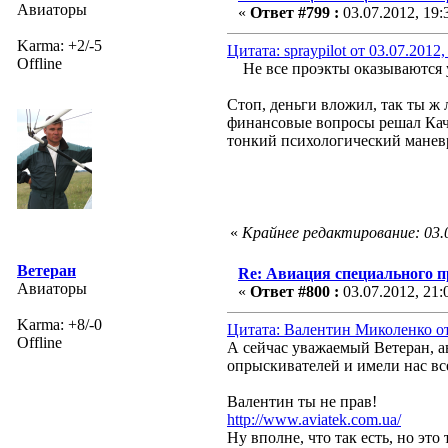
Авиаторы
«
Ответ #799 :
03.07.2012, 19:
Karma: +2/-5
Цитата: spraypilot от 03.07.2012,
Offline
Не все проэкты оказываются у
Стоп, деньги вложил, так ты ж 
финансовые вопросы решал Качк
тонкий психологический маневр
«
Крайнее редактирование: 03.
Ветеран
Re: Авиация специального 
Авиаторы
«
Ответ #800 :
03.07.2012, 21:
Karma: +8/-0
Цитата: Валентин Миколенко от 
Offline
А сейчас уважаемый Ветеран, а
опрыскивателей и имели нас вс
Валентин ты не прав!
http://www.aviatek.com.ua/
Ну вполне, что так есть, но это