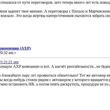
отказался от пути переговоров, зато теперь много лет есть повод
меня заденет твое мнение. А переговоры с Пихало и Марчевским,
 вокзале. Это когда жертвы наперсточников пытаются забрать св
применения (АХР)
20:32 am »
21:21:21 pm
ующую АХР компанию и всё. А насчёт рентабельности...не будем 
 ближайште пару лет проявиться обязательно! Тот же автожир в
 когда нибудь стояли рядом с автожиром у которого вращается р
ужно остановить НВ. а потом опять раскрутить, процедура не из