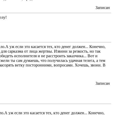
Записан
елу!
о.А уж если это касается тех, кто денег должен... Конечно,
 для сарказма от лица жертвы. Извини за резкость, но так
бидеть исполнителя и не расстроить заказчика... Вот и
ужели ты сам думаешь, что получилась удачная телега, а тем
ь засорять ветку посторонними, вопросами. Хочешь, звони. В
Записан
о.А уж если это касается тех, кто денег должен... Конечно,