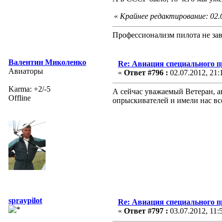
«
Крайнее редактирование: 02.
Профессионализм пилота не зав
Валентин Миколенко
Re: Авиация специального 
Авиаторы
«
Ответ #796 :
02.07.2012, 21:
Karma: +2/-5
А сейчас уважаемый Ветеран, а
Offline
опрыскивателей и имели нас вс
spraypilot
Re: Авиация специального 
«
Ответ #797 :
03.07.2012, 11: