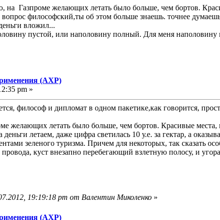
 на Газпроме желающих летать было больше, чем бортов. Красив
, вопрос философский,ты об этом больше знаешь. точнее думае
деньги вложил...
оловину пустой, или наполовину полный. Для меня наполовину
применения (АХР)
12:35 pm »
ается, философ и дипломат в одном пакетике,как говорится, про
е желающих летать было больше, чем бортов. Красивые места, не
а деньги летаем, даже цифра светилась 10 у.е. за гектар, а оказ
ентами зеленого туризма. Причем для некоторых, так сказать ос
 провода, куст внезапно перебегающий взлетную полосу, и угора
07.2012, 19:19:18 pm от Валентин Миколенко
»
применения (АХР)