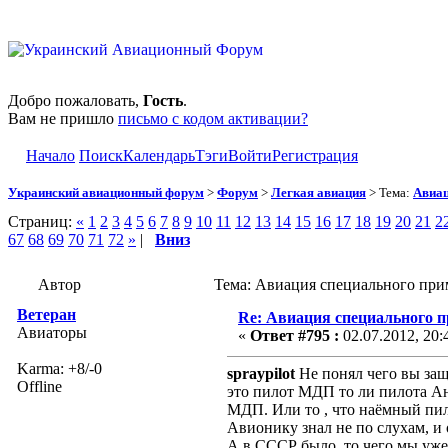
Добро пожаловать,
Гость
.
Вам не пришло
письмо с кодом активации?
Начало
Поиск
Календарь
Тэги
Войти
Регистрация
Украинский авиационный форум
>
Форум
>
Легкая авиация
> Тема:
Авиац
Страниц:
«
1
2
3
4
5
6
7
8
9
10
11
12
13
14
15
16
17
18
19
20
21
2
67
68
69
70
71
72
»
|
Вниз
Автор
Тема: Авиация специального при
Ветеран
Re: Авиация специального 
Авиаторы
«
Ответ #795 :
02.07.2012, 20:
Karma: +8/-0
spraypilot
Не понял чего вы защ
Offline
это пилот МДП то ли пилота Ан
МДП. Или то , что наёмный пи
Авионику знал не по слухам, и
А в СССР было, то чего мы уже 