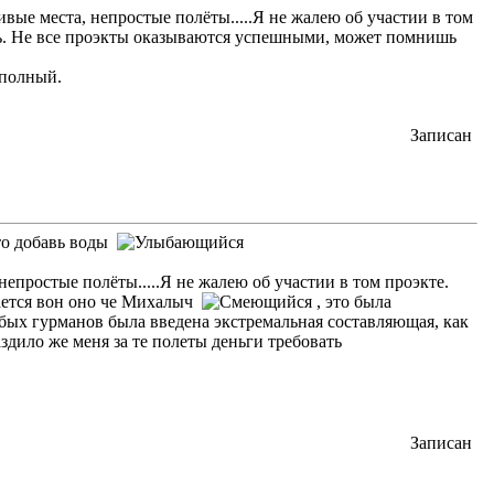
ые места, непростые полёты.....Я не жалею об участии в том
шь. Не все проэкты оказываются успешными, может помнишь
 полный.
Записан
сто добавь воды
простые полёты.....Я не жалею об участии в том проэкте.
ывается вон оно че Михалыч
, это была
обых гурманов была введена экстремальная составляющая, как
здило же меня за те полеты деньги требовать
Записан