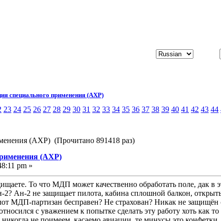
ия специального применения (АХР)
2
23
24
25
26
27
28
29
30
31
32
33
34
35
36
37
38
39
40
41
42
43
44
менения (АХР) (Прочитано 891418 раз)
применения (АХР)
48:11 pm »
ищаете. То что МДП может качественно обработать поле, дак в э
-2? Ан-2 не защищает пилота, кабина сплошной балкон, открытый
лот МДП-партизан бесправен? Не страхован? Никак не защищён
 относился с уважением к попытке сделать эту работу хоть как 
никогда не поимеем, касаемо авиации, те минусы это конфетки, 