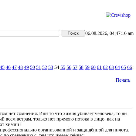
06.08.2026, 04:47:16 am
45
46
47
48
49
50
51
52
53
54
55
56
57
58
59
60
61
62
63
64
65
66
Печать
том нет сомнения. Или то что химия убивает человека, то ли
 всем ветрам, только нет прямого потока в лицо, как на
 от химии?
то профессионально организованной и защищённой для пилота.
с по сравнению с, тем что имеем сейчас.