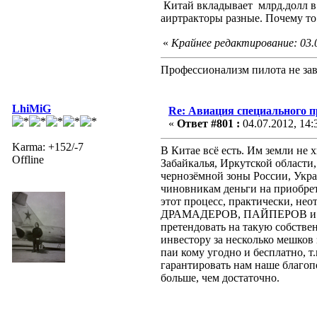
Китай вкладывает млрд.долл в 
аиртракторы разные. Почему то
«
Крайнее редактирование: 03.
Профессионализм пилота не зав
LhiMiG
Re: Авиация специального 
«
Ответ #801 :
04.07.2012, 14:
Karma: +152/-7
В Китае всё есть. Им земли не
Offline
Забайкалья, Иркутской области
чернозёмной зоны России, Укра
чиновникам деньги на приобрет
этот процесс, практически, н
ДРАМАДЕРОВ, ПАЙПЕРОВ и друг
претендовать на такую собственн
инвестору за несколько мешков з
паи кому угодно и бесплатно, т
гарантировать нам наше благопол
больше, чем достаточно.