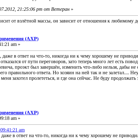
07.2012, 21:25:06 pm от Ветеран
»
исит от взлётной массы, он зависит от отношения к любимому д
применения (АХР)
41:21 am »
 даже в ответ на что-то, никогда ни к чему хорошему не приводил
отказался от пути переговоров, зато теперь много лет есть повод
вича, проэкт был завершён, изменить что-либо нельзя, дабы не о
го правильного ответа. Но хозяин на ней так и не залетал.... Не
 меня захотел пролететься, и где она сейчас. Не буду продолжат
применения (АХР)
09:18 am »
 09:41:21 am
даже в ответ на что-то, никогда ни к чему хорошему не приводил