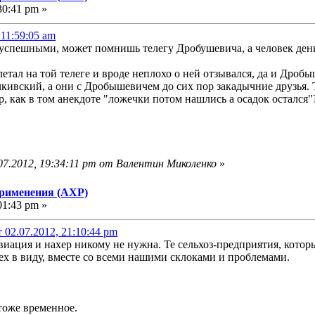
30:41 pm »
 11:59:05 am
спешными, может помнишь телегу Дробушевича, а человек день
летал на той телеге и вроде неплохо о ней отзывался, да и Дро
ивский, а они с Дробышевичем до сих пор закадычние друзья. Т
, как в том анекдоте "ложечки потом нашлись а осадок остался"
07.2012, 19:34:11 pm от Валентин Миколенко
»
применения (АХР)
01:43 pm »
02.07.2012, 21:10:44 pm
виация и нахер никому не нужна. Те сельхоз-предприятия, котор
ех в виду, вместе со всеми нашими склоками и проблемами.
 тоже временное.