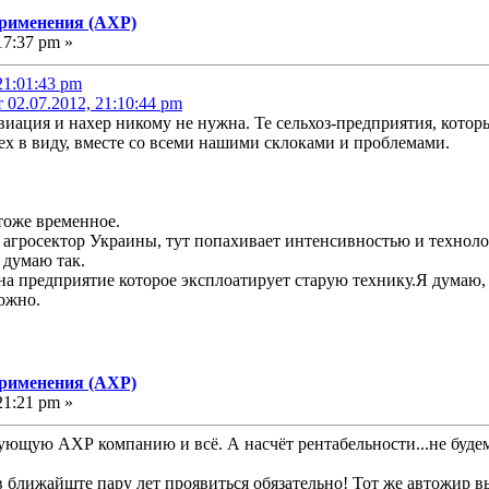
применения (АХР)
17:37 pm »
21:01:43 pm
02.07.2012, 21:10:44 pm
виация и нахер никому не нужна. Те сельхоз-предприятия, котор
ех в виду, вместе со всеми нашими склоками и проблемами.
 тоже временное.
агросектор Украины, тут попахивает интенсивностью и технолог
 думаю так.
на предприятие которое эксплоатирует старую технику.Я думаю, 
ожно.
применения (АХР)
21:21 pm »
ующую АХР компанию и всё. А насчёт рентабельности...не будем 
 ближайште пару лет проявиться обязательно! Тот же автожир в