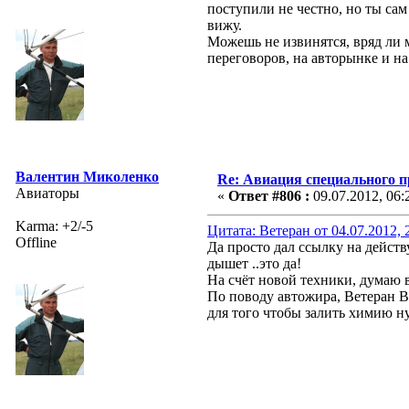
поступили не честно, но ты сам 
вижу.
Можешь не извинятся, вряд ли 
переговоров, на авторынке и на
Валентин Миколенко
Re: Авиация специального 
Авиаторы
«
Ответ #806 :
09.07.2012, 06:
Karma: +2/-5
Цитата: Ветеран от 04.07.2012, 
Offline
Да просто дал ссылку на действ
дышет ..это да!
На счёт новой техники, думаю в
По поводу автожира, Ветеран Вы
для того чтобы залить химию н