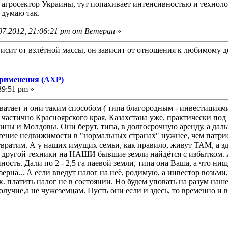
агросектор Украины, тут попахивает интенсивностью и технолог
 думаю так.
07.2012, 21:06:21 pm от Ветеран
»
исит от взлётной массы, он зависит от отношения к любимому д
применения (АХР)
39:51 pm »
 хватает и они таким способом ( типа благородным - инвестиция
, частично Красноярского края, Казахстана уже, практически по
ины и Молдовы. Они берут, типа, в долгосрочную аренду, а дал
ение недвижимости в "нормальных странах" нужнее, чем патрио
еотвратим. А у наших имущих семьи, как правило, живут ТАМ, 
ой техники на НАШИ бывшие земли найдётся с избытком. А н
ость. Дали по 2 - 2,5 га паевой земли, типа она Ваша, а что нищ
ерна... А если введут налог на неё, родимую, а инвестор возьми,
.к. платить налог не в состоянии. Но будем уповать на разум наш
учие,а не чужеземцам. Пусть они если и здесь, то временно и в к