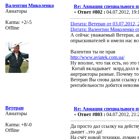
Валентин Миколенко
Re: Авиация специального 
Авиаторы
«
Ответ #802 :
04.07.2012, 19:
Karma: +2/-5
Цитата: Ветеран от 03.07.2012, 
Offline
Цитата: Валентин Миколенко от 
А сейчас уважаемый Ветеран, а
опрыскивателей и имели нас вс
Валентин ты не прав
http://www.aviatek.com.ua/
Ну вполне, что так есть, но это
Китай вкладывает млрд.долл в 
аиртракторы разные. Почему то
Ветеран Вы снова дали ссылку 
рентабельности добится невозм
Ветеран
Re: Авиация специального 
Авиаторы
«
Ответ #803 :
04.07.2012, 21:
Karma: +8/-0
Да просто дал ссылку на действ
Offline
дышет ..это да!
На счёт новой техники, думаю в