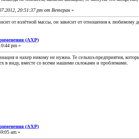
07.2012, 20:51:37 pm от Ветеран
»
исит от взлётной массы, он зависит от отношения к любимому д
применения (АХР)
10:44 pm »
виация и нахер никому не нужна. Те сельхоз-предприятия, котор
ех в виду, вместе со всеми нашими склоками и проблемами.
применения (АХР)
59:05 am »