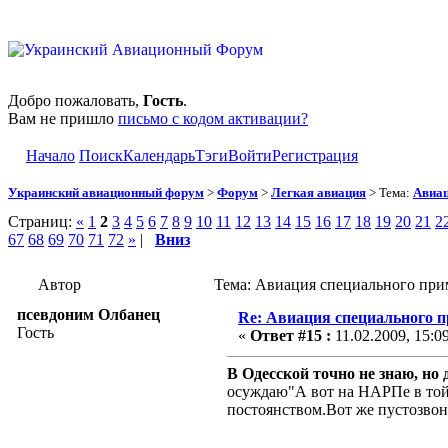
Добро пожаловать,
Гость
.
Вам не пришло
письмо с кодом активации?
Начало
Поиск
Календарь
Тэги
Войти
Регистрация
Украинский авиационный форум
>
Форум
>
Легкая авиация
> Тема:
Авиац
Страниц:
«
1
2
3
4
5
6
7
8
9
10
11
12
13
14
15
16
17
18
19
20
21
2
67
68
69
70
71
72
»
|
Вниз
Автор
Тема: Авиация специального при
псевдоним Олбанец
Re: Авиация специального 
Гость
«
Ответ #15 :
11.02.2009, 15:0
В Одесской точно не знаю, но 
осуждаю"А вот на НАРПе в той 
постоянством.Вот же пустозвон