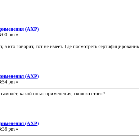
применения (АХР)
4:00 pm »
, а кто говорит, тот не имеет. Где посмотреть сертифицирован
применения (АХР)
6:54 pm »
т самолёт, какой опыт применения, сколько стоит?
применения (АХР)
3:36 pm »