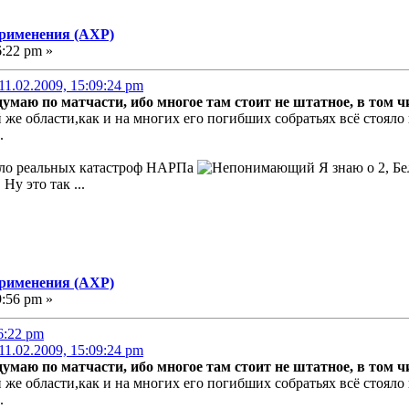
применения (АХР)
6:22 pm »
1.02.2009, 15:09:24 pm
думаю по матчасти, ибо многое там стоит не штатное, в том чи
же области,как и на многих его погибших собратьях всё стояло
.
было реальных катастроф НАРПа
Я знаю о 2, Бе
Ну это так ...
применения (АХР)
9:56 pm »
6:22 pm
1.02.2009, 15:09:24 pm
думаю по матчасти, ибо многое там стоит не штатное, в том чи
же области,как и на многих его погибших собратьях всё стояло
.