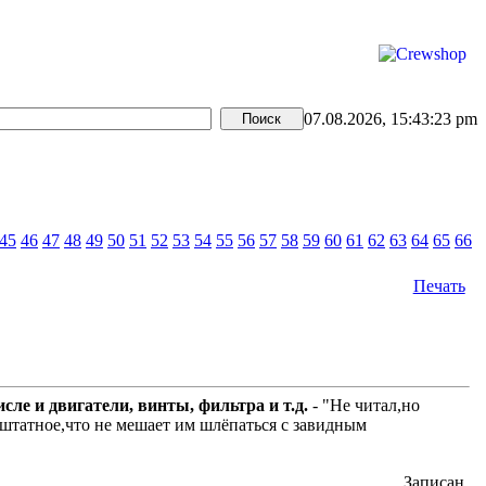
07.08.2026, 15:43:23 pm
45
46
47
48
49
50
51
52
53
54
55
56
57
58
59
60
61
62
63
64
65
66
Печать
сле и двигатели, винты, фильтра и т.д.
- "Не читал,но
 штатное,что не мешает им шлёпаться с завидным
Записан