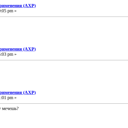
применения (АХР)
0:05 pm »
применения (АХР)
5:03 pm »
применения (АХР)
1:01 pm »
у мечешь?