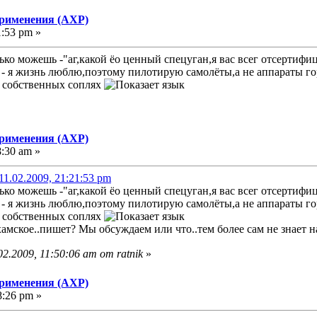
применения (АХР)
1:53 pm »
лько можешь -"аг,какой ёо ценный спецуган,я вас всег отсертиф
 - я жизнь люблю,поэтому пилотирую самолёты,а не аппараты гор
в собственных соплях
применения (АХР)
8:30 am »
1.02.2009, 21:21:53 pm
лько можешь -"аг,какой ёо ценный спецуган,я вас всег отсертиф
 - я жизнь люблю,поэтому пилотирую самолёты,а не аппараты гор
в собственных соплях
амское..пишет? Мы обсуждаем или что..тем более сам не знает на
2.2009, 11:50:06 am от ratnik
»
применения (АХР)
8:26 pm »