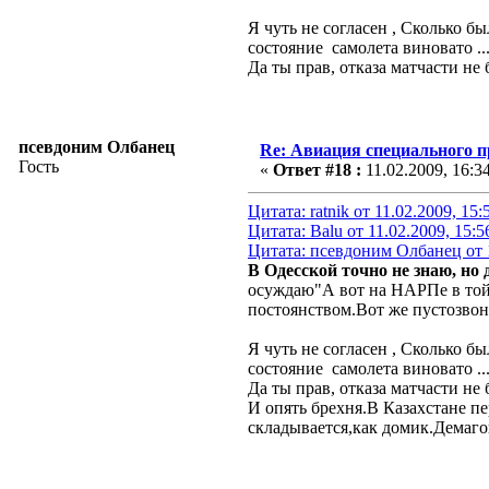
Я чуть не согласен , Сколько 
состояние самолета виновато ... 
Да ты прав, отказа матчасти не
псевдоним Олбанец
Re: Авиация специального 
Гость
«
Ответ #18 :
11.02.2009, 16:3
Цитата: ratnik от 11.02.2009, 15
Цитата: Balu от 11.02.2009, 15:5
Цитата: псевдоним Олбанец от 1
В Одесской точно не знаю, но 
осуждаю"А вот на НАРПе в той 
постоянством.Вот же пустозвон
Я чуть не согласен , Сколько 
состояние самолета виновато ... 
Да ты прав, отказа матчасти не
И опять брехня.В Казахстане п
складывается,как домик.Демаго