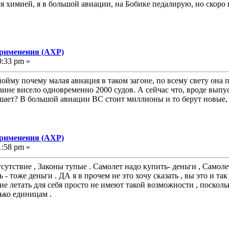
я химией, я в большой авиации, на Бобике педалирую, но скоро 
применения (АХР)
0:33 pm »
йму почему малая авиация в таком загоне, по всему свету она пр
аине висело одновременно 2000 судов. А сейчас что, вроде выпу
ает? В большой авиации ВС стоит миллионы и то берут новые, 
применения (АХР)
1:58 pm »
сутствие , Законы тупые . Самолет надо купить- деньги , Самолет
- тоже деньги . ДА я в прочем не это хочу сказать , вы это и та
 летать для себя просто не имеют такой возможности , посколь
лько единицам .