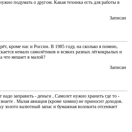
нужно подумать о другом. Какая техника есть для работы в
Записан
ёт, кроме нас и России. В 1985 году, на сколько я помню,
скается немало самолётиков и всяких разных лёгкокрылых и
а что мешает в малой?
Записан
 надо заправить - деньги , Самолет нужно хранить где то -
к знаете . Малая авиация (кроме химии) не приносит доходов.
ку золото валютный запас и бумажная волокита отсеивает