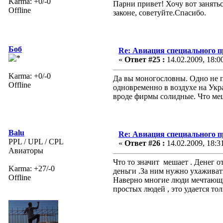
Karma: +0/-0
Парни привет! Хочу вот занятьс
Offline
законе, советуйте.Спасибо.
Боб
Re: Авиация специального 
«
Ответ #25 :
14.02.2009, 18:0
Karma: +0/-0
Да вы моногословны. Одно не по
Offline
одновременно в воздухе на Укр
вроде фирмы солидные. Что меш
Balu
Re: Авиация специального 
PPL / UPL / CPL
«
Ответ #26 :
14.02.2009, 18:3
Авиаторы
Что то значит мешает . Денег от
Karma: +27/-0
деньги .За ним нужно ухаживать 
Offline
Наверно многие люди мечтающие
простых людей , это удается то