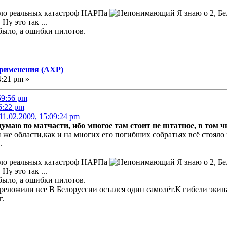
было реальных катастроф НАРПа
Я знаю о 2, Бе
Ну это так ...
 было, а ошибки пилотов.
применения (АХР)
4:21 pm »
:59:56 pm
6:22 pm
1.02.2009, 15:09:24 pm
думаю по матчасти, ибо многое там стоит не штатное, в том чи
же области,как и на многих его погибших собратьях всё стояло
.
было реальных катастроф НАРПа
Я знаю о 2, Бе
Ну это так ...
 было, а ошибки пилотов.
ереложили все В Белоруссии остался один самолёт.К гибели эки
г.