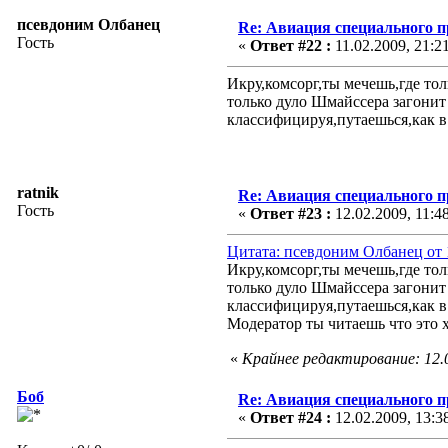
псевдоним Олбанец
Re: Авиация специального 
Гость
«
Ответ #22 :
11.02.2009, 21:2
Икру,комсорг,ты мечешь,где то
только дуло Шмайссера загонит
классифицируя,путаешься,как 
ratnik
Re: Авиация специального 
Гость
«
Ответ #23 :
12.02.2009, 11:4
Цитата: псевдоним Олбанец от 1
Икру,комсорг,ты мечешь,где то
только дуло Шмайссера загонит
классифицируя,путаешься,как 
Модератор ты читаешь что это х
«
Крайнее редактирование: 12.0
Боб
Re: Авиация специального 
«
Ответ #24 :
12.02.2009, 13:3