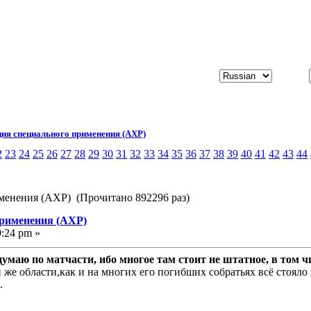
ия специального применения (АХР)
2
23
24
25
26
27
28
29
30
31
32
33
34
35
36
37
38
39
40
41
42
43
44
менения (АХР) (Прочитано 892296 раз)
применения (АХР)
9:24 pm »
думаю по матчасти, ибо многое там стоит не штатное, в том чи
же области,как и на многих его погибших собратьях всё стояло
.