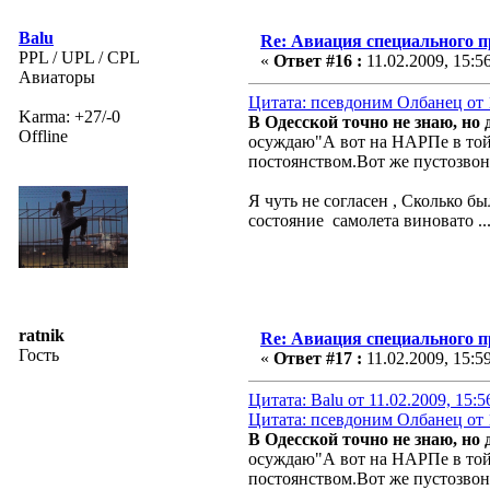
Balu
Re: Авиация специального 
PPL / UPL / CPL
«
Ответ #16 :
11.02.2009, 15:5
Авиаторы
Цитата: псевдоним Олбанец от 1
Karma: +27/-0
В Одесской точно не знаю, но 
Offline
осуждаю"А вот на НАРПе в той 
постоянством.Вот же пустозвон
Я чуть не согласен , Сколько 
состояние самолета виновато ... 
ratnik
Re: Авиация специального 
Гость
«
Ответ #17 :
11.02.2009, 15:5
Цитата: Balu от 11.02.2009, 15:5
Цитата: псевдоним Олбанец от 1
В Одесской точно не знаю, но 
осуждаю"А вот на НАРПе в той 
постоянством.Вот же пустозвон