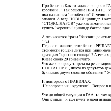
Про бензин : Как то задавал вопрос в 
короткий . " Так решение ПРИНЯТО , кт
под названием "автобензин" И менять п
заначки. А ведь НОВЫЙ цилиндр 1 катег
"СТОДОЛЛАРОВ" уже как закончились па
купить "хороший" цилиндр баксов эдак за
А что касается фразы "бессвинцовистые
" (с)
Первое и главное , этот бензин РЕША
стоимости то цена литра при минимальн
фраза для "красного словца" ? А если х
Киеве около 20 гривен/литр.
Что же к вопросу запрета на реализаци
ПОСТАНОВУ , никто из депутатов даже 
буквально двумя словами обозначен " 
И повторюсь о ПРАВИЛАХ.
Не вопрос в их " крутизне" . Вопр
Что до общей ситуации в ГАА, то там 
Они рулили , и ещё рулят нашей авиаци