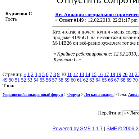
Курченко С
Re: Авиация специального применен
Гость
«
Ответ #149 :
12.02.2010, 22:21:17 pm 
Кто,что,где и почём купил - меня совер
продаже 91/96UL на незаангажированнос
М-14В26 он всё-равно хуже,чем тот же п
«
Крайнее редактирование: 12.02.2010,
Курченко С
»
Страниц:
«
1
2
3
4
5
6
7
8
9
10
11
12
13
14
15
16
17
18
19
20
21
2
49
50
51
52
53
54
55
56
57
58
59
60
61
62
63
64
65
66
67
68
69
70
Тэги:
Украинский авиационный форум
>
Форум
>
Легкая авиация
> Тема:
Авиац
Перейти в:
Powered by SMF 1.1.7
|
SMF © 2006-2