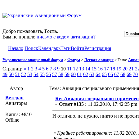
Добро пожаловать,
Гость
.
Вам не пришло
письмо с кодом активации?
Начало
Поиск
Календарь
Тэги
Войти
Регистрация
Украинский авиационный форум
>
Форум
>
Легкая авиация
> Тема:
Авиац
Страниц:
«
1
2
3
4
5
6
7
8
9
10
11
12
13
14
15
16
17
18
19
20
21
2
49
50
51
52
53
54
55
56
57
58
59
60
61
62
63
64
65
66
67
68
69
70
Автор
Тема: Авиация специального применения
Ветеран
Re: Авиация специального применен
Авиаторы
«
Ответ #135 :
11.02.2010, 17:42:25 pm 
Karma: +8/-0
И отлично, не нужно, никто и не проси
Offline
«
Крайнее редактирование: 11.02.2010, 
Ветеран
»