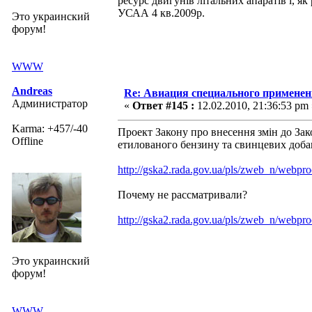
ресурс двигунів літальних апаратів і, як 
УСАА 4 кв.2009р.
Это украинский
форум!
WWW
Andreas
Re: Авиация специального применен
Администратор
«
Ответ #145 :
12.02.2010, 21:36:53 pm 
Karma: +457/-40
Проект Закону про внесення змін до Зако
Offline
етилованого бензину та свинцевих доба
http://gska2.rada.gov.ua/pls/zweb_n/web
Почему не рассматривали?
http://gska2.rada.gov.ua/pls/zweb_n/web
Это украинский
форум!
WWW