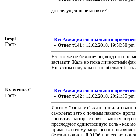
до следущей перетасовки?
brspl
Re: Авиация специального применен
Гость
«
Ответ #141 :
12.02.2010, 19:56:58 pm 
Ну это же не безконечно, когда то нас 
заставя\т. Жаль но пока личностный фак
Но в этом году хим сезон обещает быть 
Курченко С
Re: Авиация специального применен
Гость
«
Ответ #142 :
12.02.2010, 20:21:35 pm 
И кто ж "заставит" жить цивилизованн
самолётах,зато с полным пакетом проп
"понятия",которые навязываются под со
преследуют единственную цель - как 
пример - почему запрещён к производс
безсвинцовистый 91/96 при его астроно