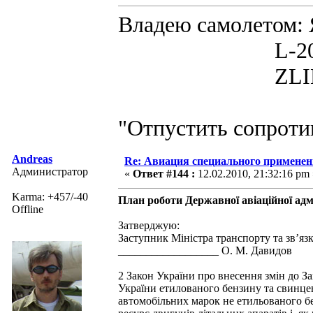
Владею самолето
L-200D MOR
ZLIN 526 
"Отпустить сопротив
Andreas
Re: Авиация специального применен
Администратор
«
Ответ #144 :
12.02.2010, 21:32:16 pm 
Karma: +457/-40
План роботи Державної авіаційної адмі
Offline
Затверджую:
Заступник Міністра транспорту та зв’язк
__________________ О. М. Давидов
2 Закон України про внесення змін до За
України етилованого бензину та свинце
автомобільних марок не етильованого бе