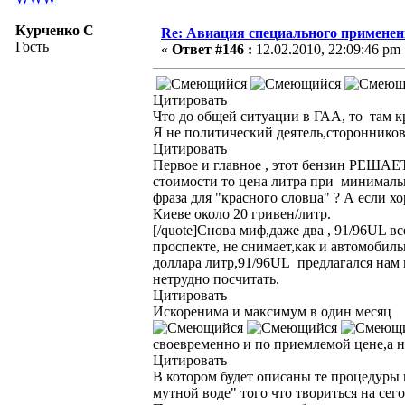
Курченко С
Re: Авиация специального применен
Гость
«
Ответ #146 :
12.02.2010, 22:09:46 pm 
Цитировать
Что до общей ситуации в ГАА, то там 
Я не политический деятель,сторонников
Цитировать
Первое и главное , этот бензин РЕША
стоимости то цена литра при минимальн
фраза для "красного словца" ? А если х
Киеве около 20 гривен/литр.
[/quote]Снова миф,даже два , 91/96UL 
проспекте, не снимает,как и автомобиль
доллара литр,91/96UL предлагался нам п
нетрудно посчитать.
Цитировать
Искоренима и максимум в один месяц
своевременно и по приемлемой цене,а н
Цитировать
В котором будет описаны те процедуры и
мутной воде" того что твориться на сег