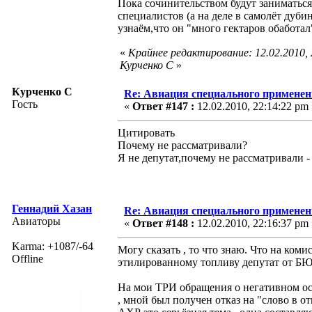
Пока сочинительством будут заниматьс
специалистов (а на деле в самолёт дуби
узнаём,что он "много гектаров обаботал"
«
Крайнее редактирование: 12.02.2010,
Курченко С
»
Курченко С
Re: Авиация специального применен
Гость
«
Ответ #147 :
12.02.2010, 22:14:22 pm 
Цитировать
Почему не рассматривали?
Я не депутат,почему не рассматривали -
Геннадий Хазан
Re: Авиация специального применен
Авиаторы
«
Ответ #148 :
12.02.2010, 22:16:37 pm 
Karma: +1087/-64
Могу сказать , то что знаю. Что на ком
Offline
этилированному топливу депутат от БЮТ
На мои ТРИ обращения о негативном о
, мной был получен отказ на "слово в от