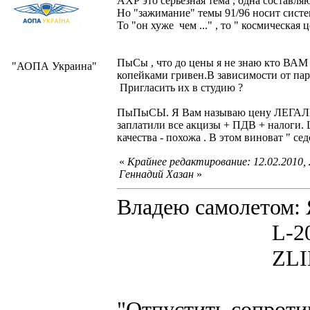
АХР это серьёзная тема , одна составля
Но "зажимание" темы 91/96 носит систе
То "он хуже чем ..." , то " космическая 
ПыСы , что до цены я не знаю кто ВАМ п
"АОПА Украина"
копейками гривен.В зависимости от парт
Пригласить их в студию ?
ПыПыСЫ. Я Вам называю цену ЛЕГАЛЬН
заплатили все акцизы + ПДВ + налоги
качества - похожа . В этом виноват " с
«
Крайнее редактирование: 12.02.2010,
Геннадий Хазан
»
Владею самолето
L-200D MOR
ZLIN 526 
"Отпустить сопротив