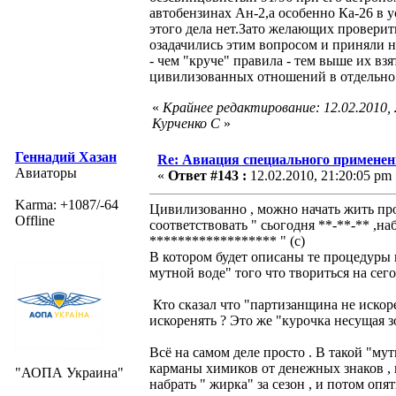
автобензинах Ан-2,а особенно Ка-26 в у
этого дела нет.Зато желающих проверит
озадачились этим вопросом и приняли 
- чем "круче" правила - тем выше их вз
цивилизованных отношений в отдельно в
«
Крайнее редактирование: 12.02.2010,
Курченко С
»
Геннадий Хазан
Re: Авиация специального применен
Авиаторы
«
Ответ #143 :
12.02.2010, 21:20:05 pm 
Karma: +1087/-64
Цивилизованно , можно начать жить про
Offline
соответствовать " сьогодня **-**-** ,
****************** " (с)
В котором будет описаны те процедуры и
мутной воде" того что твориться на сег
Кто сказал что "партизанщина не иско
искоренять ? Это же "курочка несущая 
Всё на самом деле просто . В такой "м
карманы химиков от денежных знаков ,
"АОПА Украина"
набрать " жирка" за сезон , и потом опя