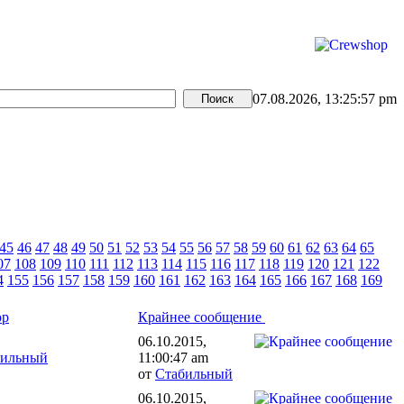
07.08.2026, 13:25:57 pm
45
46
47
48
49
50
51
52
53
54
55
56
57
58
59
60
61
62
63
64
65
07
108
109
110
111
112
113
114
115
116
117
118
119
120
121
122
4
155
156
157
158
159
160
161
162
163
164
165
166
167
168
169
ор
Крайнее сообщение
06.10.2015,
бильный
11:00:47 am
от
Стабильный
06.10.2015,