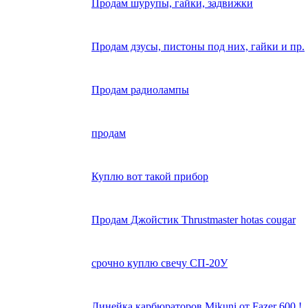
Продам шурупы, гайки, задвижки
Продам дзусы, пистоны под них, гайки и пр.
Продам радиолампы
продам
Куплю вот такой прибор
Продам Джойстик Thrustmaster hotas cougar
срочно куплю свечу СП-20У
Линейка карбюраторов Mikuni от Fazer 600 !