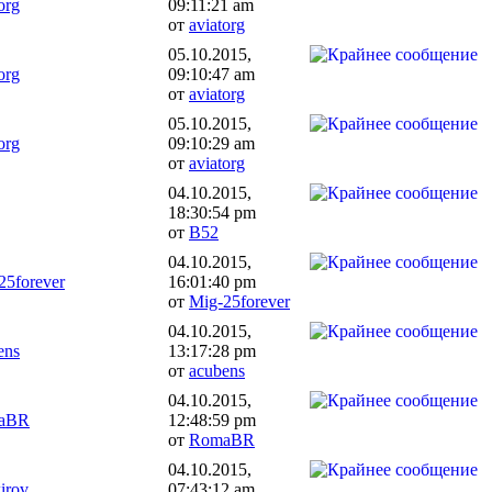
org
09:11:21 am
от
aviatorg
05.10.2015,
org
09:10:47 am
от
aviatorg
05.10.2015,
org
09:10:29 am
от
aviatorg
04.10.2015,
18:30:54 pm
от
B52
04.10.2015,
25forever
16:01:40 pm
от
Mig-25forever
04.10.2015,
ens
13:17:28 pm
от
acubens
04.10.2015,
aBR
12:48:59 pm
от
RomaBR
04.10.2015,
irov
07:43:12 am