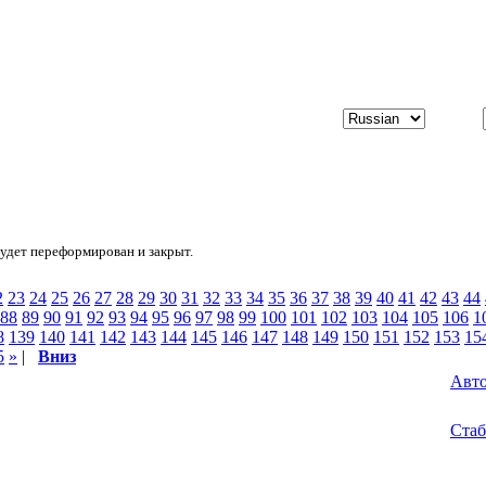
будет переформирован и закрыт.
2
23
24
25
26
27
28
29
30
31
32
33
34
35
36
37
38
39
40
41
42
43
44
88
89
90
91
92
93
94
95
96
97
98
99
100
101
102
103
104
105
106
1
8
139
140
141
142
143
144
145
146
147
148
149
150
151
152
153
15
5
»
|
Вниз
Авт
Ста