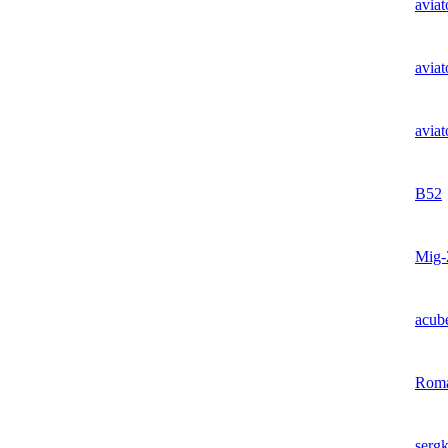
aviat
aviat
aviat
B52
Mig-
acub
Rom
sergk