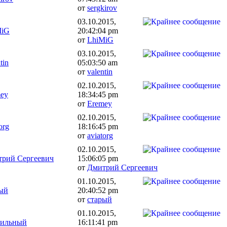
от
sergkirov
03.10.2015,
MiG
20:42:04 pm
от
LhiMiG
03.10.2015,
tin
05:03:50 am
от
valentin
02.10.2015,
ey
18:34:45 pm
от
Eremey
02.10.2015,
org
18:16:45 pm
от
aviatorg
02.10.2015,
рий Сергеевич
15:06:05 pm
от
Дмитрий Сергеевич
01.10.2015,
ый
20:40:52 pm
от
старый
01.10.2015,
бильный
16:11:41 pm