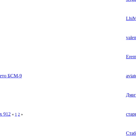
Lhi
valen
Erem
нето БСМ-9
aviat
Дмит
x 912
стар
«
1
2
»
Ста