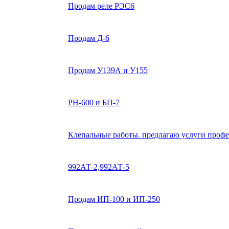
Продам реле РЭС6
Продам Д-6
Продам У139А и У155
РН-600 и БП-7
Клепальные работы. предлагаю услуги проф
992АТ-2,992АТ-5
Продам ИП-100 и ИП-250