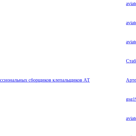
aviat
aviat
aviat
Ста
ессиональных сборщиков клепальщиков АТ
Арт
gsg1
aviat