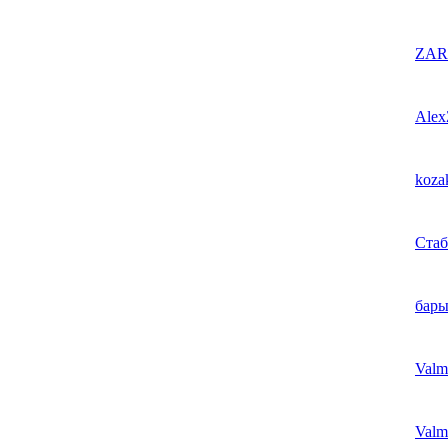
ZA
Alex
koza
Ста
бары
Valm
Valm