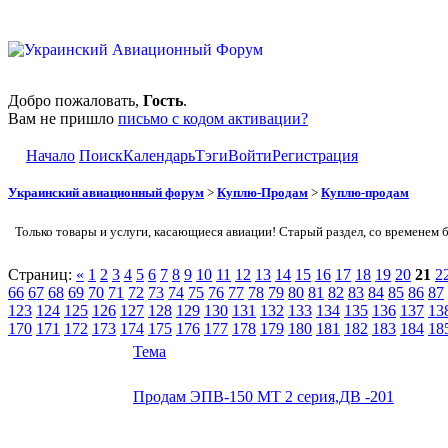
Добро пожаловать,
Гость
.
Вам не пришло
письмо с кодом активации?
Начало
Поиск
Календарь
Тэги
Войти
Регистрация
Украинский авиационный форум
>
Куплю-Продам
>
Куплю-продам
Только товары и услуги, касающиеся авиации! Старый раздел, со временем 
Страниц:
«
1
2
3
4
5
6
7
8
9
10
11
12
13
14
15
16
17
18
19
20
21
2
66
67
68
69
70
71
72
73
74
75
76
77
78
79
80
81
82
83
84
85
86
87
123
124
125
126
127
128
129
130
131
132
133
134
135
136
137
13
170
171
172
173
174
175
176
177
178
179
180
181
182
183
184
18
Тема
Продам ЭПВ-150 МТ 2 серия,ДВ -201