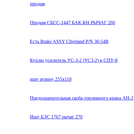
продам
Продам СБЄС-1447 БАК КН РЫЧАГ 260
Есть Brake ASSY Cliveland P/N 30-54B
Куплю усилитель УС-3-2 (УС3-2) к СПУ-8
ищу резину 255х110
Предохранительная скоба топливного крана АН-2
Ищу БЭС 1767 рычаг 270