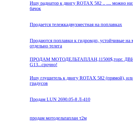
Ищу радиатор к двигу ROTAX 582 .. .... можно н
бачок
Продается тележкадвухместная на поплавках
Продаются поплавки к гидромдп, устойчивые на м
отдельно телега
ПРОДАМ МОТОДЕЛЬТАПЛАН,11500$,торг. ДВ
G13...срочно!
Ищу глушитель к двигу ROTAX 582 (прямой), или
градусов
Продам LUN 2690.05-8 Л-410
продам мотодельтаплан т2м