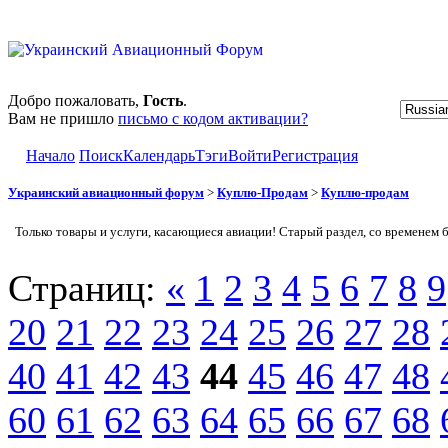
Добро пожаловать,
Гость
.
Вам не пришло
письмо с кодом активации?
Начало
Поиск
Календарь
Тэги
Войти
Регистрация
Украинский авиационный форум
>
Куплю-Продам
>
Куплю-продам
Только товары и услуги, касающиеся авиации! Старый раздел, со временем 
Страниц:
«
1
2
3
4
5
6
7
8
9
20
21
22
23
24
25
26
27
28
40
41
42
43
44
45
46
47
48
60
61
62
63
64
65
66
67
68