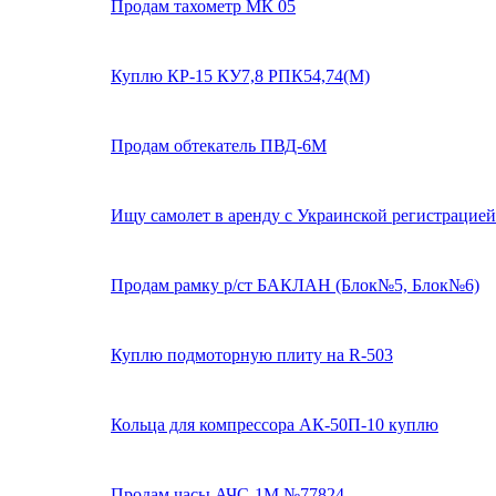
Продам тахометр МК 05
Куплю КР-15 КУ7,8 РПК54,74(М)
Продам обтекатель ПВД-6М
Ищу самолет в аренду с Украинской регистрацией
Продам рамку р/ст БАКЛАН (Блок№5, Блок№6)
Куплю подмоторную плиту на R-503
Кольца для компрессора АК-50П-10 куплю
Продам часы АЧС-1М №77824