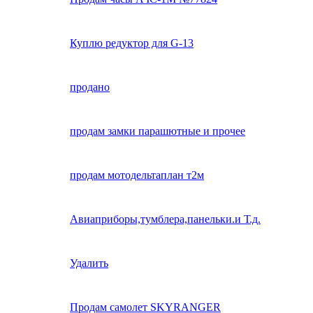
Куплю редуктор для G-13
продано
продам замки парашютные и прочее
продам мотодельтаплан т2м
Авиаприборы,тумблера,панельки.и Т.д.
Удалить
Продам самолет SKYRANGER