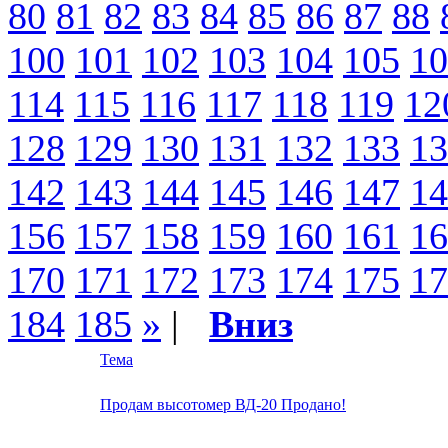
80
81
82
83
84
85
86
87
88
100
101
102
103
104
105
10
114
115
116
117
118
119
12
128
129
130
131
132
133
13
142
143
144
145
146
147
14
156
157
158
159
160
161
16
170
171
172
173
174
175
17
184
185
»
|
Вниз
Тема
Продам высотомер ВД-20 Продано!