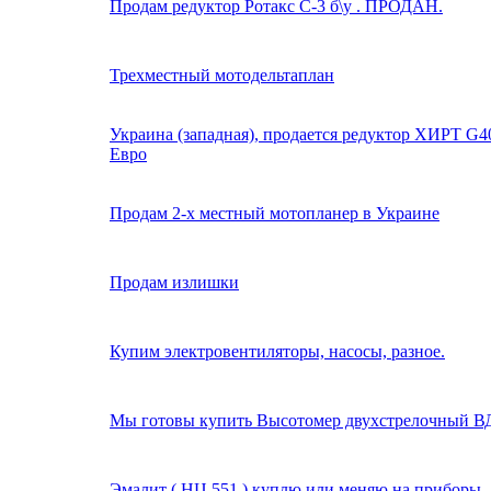
Продам редуктор Ротакс С-3 б\у . ПРОДАН.
Трехместный мотодельтаплан
Украина (западная), продается редуктор ХИРТ G40
Евро
Продам 2-х местный мотопланер в Украине
Продам излишки
Купим электровентиляторы, насосы, разное.
Мы готовы купить Высотомер двухстрелочный ВД
Эмалит ( НЦ 551 ) куплю или меняю на приборы