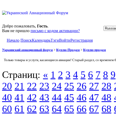
Добро пожаловать,
Гость
.
Вам не пришло
письмо с кодом активации?
Начало
Поиск
Календарь
Тэги
Войти
Регистрация
Украинский авиационный форум
>
Куплю-Продам
>
Куплю-продам
Только товары и услуги, касающиеся авиации! Старый раздел, со временем 
Страниц:
«
1
2
3
4
5
6
7
8
9
20
21
22
23
24
25
26
27
28
40
41
42
43
44
45
46
47
48
60
61
62
63
64
65
66
67
68