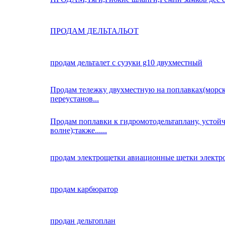
ПРОДАМ ДЕЛЬТАЛЬОТ
продам дельталет с сузуки g10 двухместный
Продам тележку двухместную на поплавках(морск
переустанов...
Продам поплавки к гидромотодельтаплану, устой
волне);также......
продам электрощетки авиационные щетки электр
продам карбюратор
продан дельтоплан