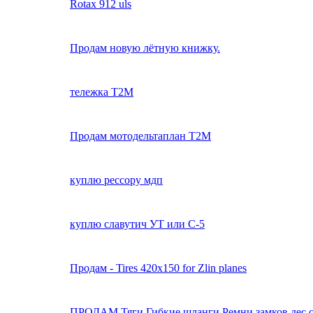
Rotax 912 uls
Продам новую лётную книжку.
тележка Т2М
Продам мотодельтаплан Т2М
куплю рессору мдп
куплю славутич УТ или С-5
Продам - Tires 420x150 for Zlin planes
ПРОДАМ,Тяги,Гибкие шланги,Ремни замков дес с