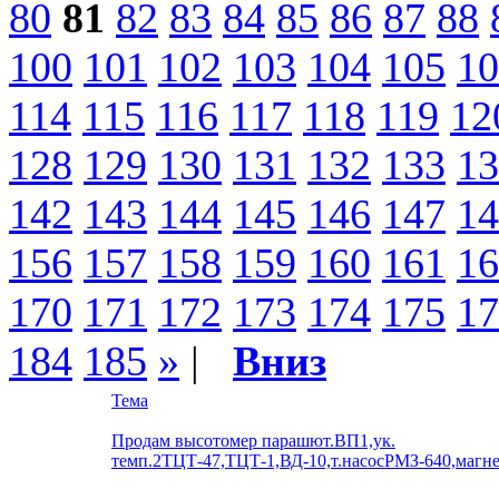
80
81
82
83
84
85
86
87
88
100
101
102
103
104
105
10
114
115
116
117
118
119
12
128
129
130
131
132
133
13
142
143
144
145
146
147
14
156
157
158
159
160
161
16
170
171
172
173
174
175
17
184
185
»
|
Вниз
Тема
Продам высотомер парашют.ВП1,ук.
темп.2ТЦТ-47,ТЦТ-1,ВД-10,т.насосРМЗ-640,магн