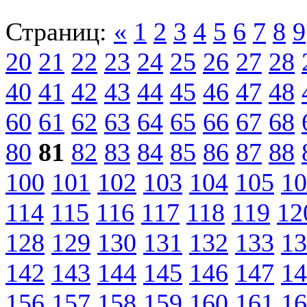
Страниц:
«
1
2
3
4
5
6
7
8
9
20
21
22
23
24
25
26
27
28
40
41
42
43
44
45
46
47
48
60
61
62
63
64
65
66
67
68
80
81
82
83
84
85
86
87
88
100
101
102
103
104
105
10
114
115
116
117
118
119
12
128
129
130
131
132
133
13
142
143
144
145
146
147
14
156
157
158
159
160
161
16