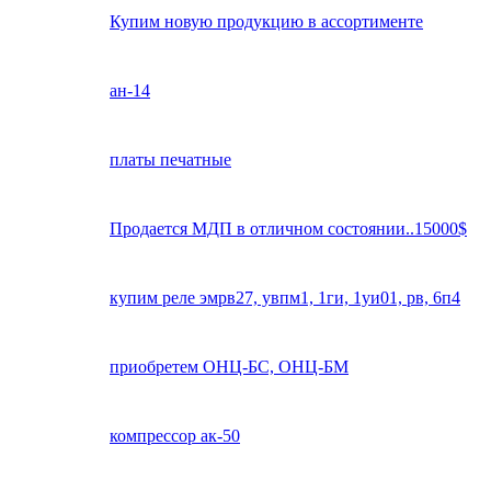
Купим новую продукцию в ассортименте
ан-14
платы печатные
Продается МДП в отличном состоянии..15000$
купим реле эмрв27, увпм1, 1ги, 1уи01, рв, 6п4
приобретем ОНЦ-БС, ОНЦ-БМ
компрессор ак-50