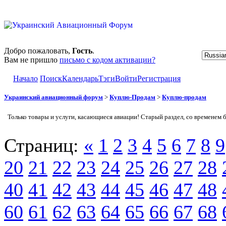
Добро пожаловать,
Гость
.
Вам не пришло
письмо с кодом активации?
Начало
Поиск
Календарь
Тэги
Войти
Регистрация
Украинский авиационный форум
>
Куплю-Продам
>
Куплю-продам
Только товары и услуги, касающиеся авиации! Старый раздел, со временем 
Страниц:
«
1
2
3
4
5
6
7
8
9
20
21
22
23
24
25
26
27
28
40
41
42
43
44
45
46
47
48
60
61
62
63
64
65
66
67
68