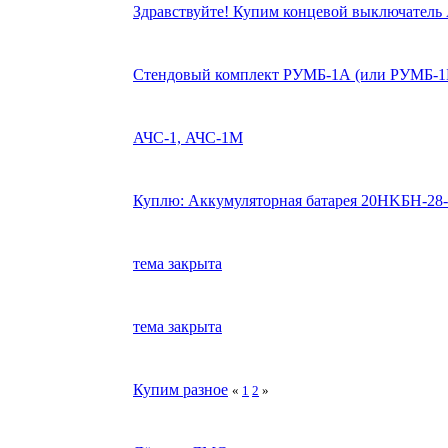
Здравствуйте! Купим концевой выключател
Стендовый комплект РУМБ-1А (или РУМБ-1
АЧС-1, АЧС-1М
Куплю: Аккумуляторная батарея 20HKБH-28
тема закрыта
тема закрыта
Купим разное
«
1
2
»