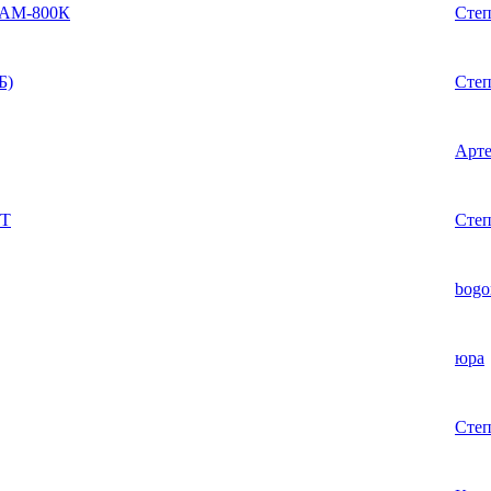
ь АМ-800К
Сте
Б)
Сте
Арте
-T
Сте
bogo
юра
Сте