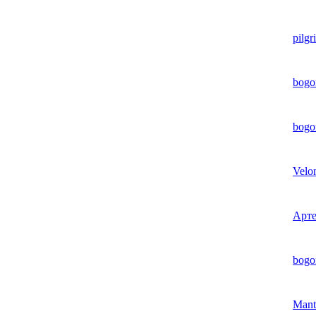
pilgr
bogo
bogo
Velo
Арте
bogo
Mant