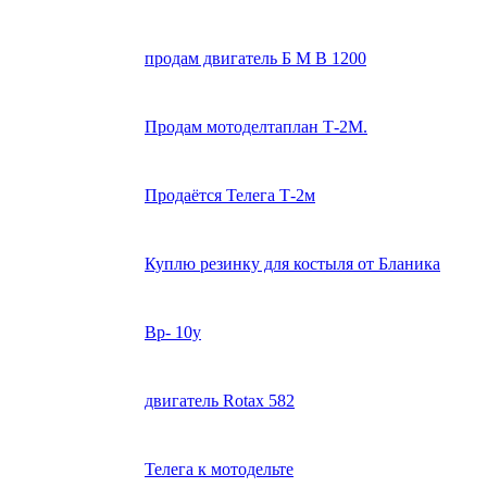
продам двигатель Б М В 1200
Продам мотоделтаплан Т-2М.
Продаётся Телега Т-2м
Куплю резинку для костыля от Бланика
Вр- 10у
двигатель Rotax 582
Телега к мотодельте