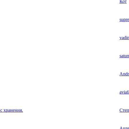
Кот
supr
vadi
satu
Andr
aviaf
с хранения.
Сте
Арте