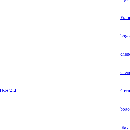
Fram
bogo
chen
chen
БПФС4-4
Сте
.
bogo
Slav