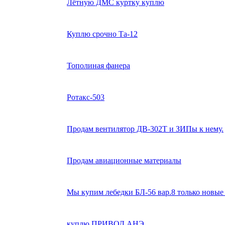
Лётную ДМС куртку куплю
Куплю срочно Та-12
Тополиная фанера
Ротакс-503
Продам вентилятор ДВ-302Т и ЗИПы к нему.
Продам авиационные материалы
Мы купим лебедки БЛ-56 вар.8 только новые 
куплю ПРИВОД АНЭ