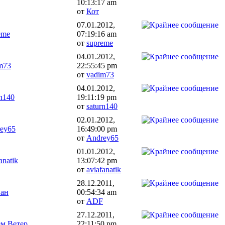
10:13:17 am
от
Кот
07.01.2012,
eme
07:19:16 am
от
supreme
04.01.2012,
m73
22:55:45 pm
от
vadim73
04.01.2012,
rn140
19:11:19 pm
от
saturn140
02.01.2012,
ey65
16:49:00 pm
от
Andrey65
01.01.2012,
anatik
13:07:42 pm
от
aviafanatik
28.12.2011,
пан
00:54:34 am
от
ADF
27.12.2011,
м Ветер
22:11:50 pm