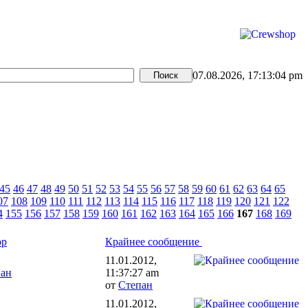
07.08.2026, 17:13:04 pm
45
46
47
48
49
50
51
52
53
54
55
56
57
58
59
60
61
62
63
64
65
07
108
109
110
111
112
113
114
115
116
117
118
119
120
121
122
4
155
156
157
158
159
160
161
162
163
164
165
166
167
168
169
ор
Крайнее сообщение
11.01.2012,
пан
11:37:27 am
от
Степан
11.01.2012,