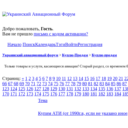
Добро пожаловать,
Гость
.
Вам не пришло
письмо с кодом активации?
Начало
Поиск
Календарь
Тэги
Войти
Регистрация
Украинский авиационный форум
>
Куплю-Продам
>
Куплю-продам
Только товары и услуги, касающиеся авиации! Старый раздел, со временем 
Страниц:
«
1
2
3
4
5
6
7
8
9
10
11
12
13
14
15
16
17
18
19
20
21
2
66
67
68
69
70
71
72
73
74
75
76
77
78
79
80
81
82
83
84
85
86
87
123
124
125
126
127
128
129
130
131
132
133
134
135
136
137
13
170
171
172
173
174
175
176
177
178
179
180
181
182
183
184
18
Тема
Купим АТИ (от 1990г.в, если не указано иное