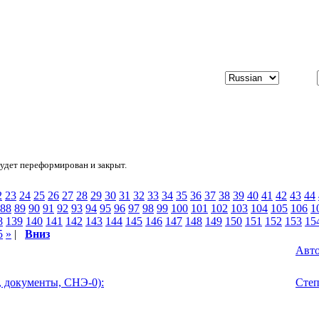
будет переформирован и закрыт.
2
23
24
25
26
27
28
29
30
31
32
33
34
35
36
37
38
39
40
41
42
43
44
88
89
90
91
92
93
94
95
96
97
98
99
100
101
102
103
104
105
106
1
8
139
140
141
142
143
144
145
146
147
148
149
150
151
152
153
15
5
»
|
Вниз
Авт
, документы, СНЭ-0):
Сте