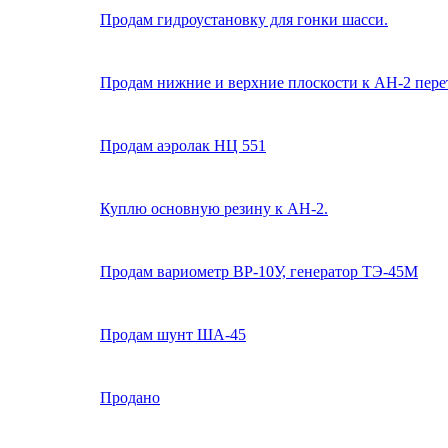
Продам гидроустановку для гонки шасси.
Продам нижние и верхние плоскости к АН-2 пере
Продам аэролак НЦ 551
Куплю основную резину к АН-2.
Продам вариометр ВР-10У, генератор ТЭ-45М
Продам шунт ША-45
Продано