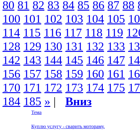
80
81
82
83
84
85
86
87
88
100
101
102
103
104
105
10
114
115
116
117
118
119
12
128
129
130
131
132
133
13
142
143
144
145
146
147
14
156
157
158
159
160
161
16
170
171
172
173
174
175
17
184
185
»
|
Вниз
Тема
Куплю услугу - сварить мотораму.