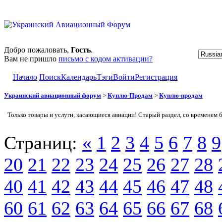
Добро пожаловать,
Гость
.
Вам не пришло
письмо с кодом активации?
Начало
Поиск
Календарь
Тэги
Войти
Регистрация
Украинский авиационный форум
>
Куплю-Продам
>
Куплю-продам
Только товары и услуги, касающиеся авиации! Старый раздел, со временем 
Страниц:
«
1
2
3
4
5
6
7
8
9
20
21
22
23
24
25
26
27
28
40
41
42
43
44
45
46
47
48
60
61
62
63
64
65
66
67
68