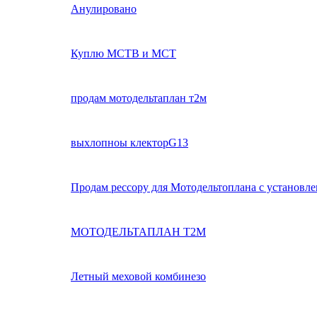
Анулировано
Куплю МСТВ и МСТ
продам мотодельтаплан т2м
выхлопноы клекторG13
Продам рессору для Мотодельтоплана с установл
МОТОДЕЛЬТАПЛАН Т2М
Летный меховой комбинезо