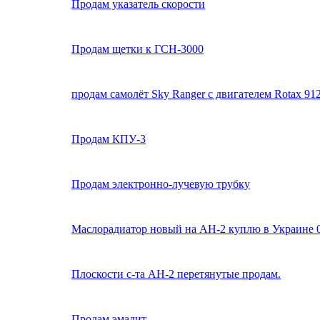
Продам указатель скорости
Продам щетки к ГСН-3000
продам самолёт Sky Ranger с двигателем Rotax 91
Продам КПУ-3
Продам электронно-лучевую трубку
Маслорадиатор новый на АН-2 куплю в Украине 
Плоскости с-та АН-2 перетянутые продам.
Продам эмалит