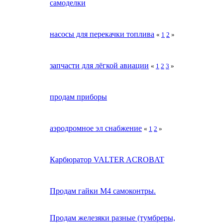
самоделки
насосы для перекачки топлива
«
1
2
»
запчасти для лёгкой авиации
«
1
2
3
»
продам приборы
аэродромное эл снабжение
«
1
2
»
Карбюратор VALTER ACROBAT
Продам гайки М4 самоконтры.
Продам железяки разные (тумбреры,