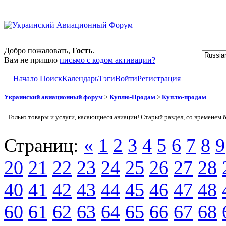
Добро пожаловать,
Гость
.
Вам не пришло
письмо с кодом активации?
Начало
Поиск
Календарь
Тэги
Войти
Регистрация
Украинский авиационный форум
>
Куплю-Продам
>
Куплю-продам
Только товары и услуги, касающиеся авиации! Старый раздел, со временем 
Страниц:
«
1
2
3
4
5
6
7
8
9
20
21
22
23
24
25
26
27
28
40
41
42
43
44
45
46
47
48
60
61
62
63
64
65
66
67
68