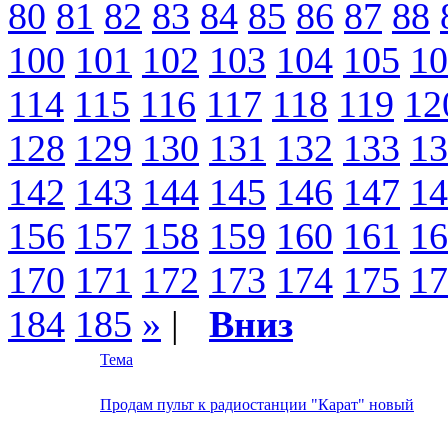
80
81
82
83
84
85
86
87
88
100
101
102
103
104
105
10
114
115
116
117
118
119
12
128
129
130
131
132
133
13
142
143
144
145
146
147
14
156
157
158
159
160
161
16
170
171
172
173
174
175
17
184
185
»
|
Вниз
Тема
Продам пульт к радиостанции "Карат" новый