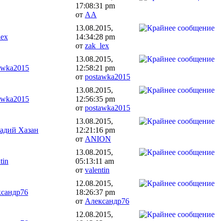
17:08:31 pm
от
АА
13.08.2015,
lex
14:34:28 pm
от
zak_lex
13.08.2015,
awka2015
12:58:21 pm
от
postawka2015
13.08.2015,
awka2015
12:56:35 pm
от
postawka2015
13.08.2015,
адий Хазан
12:21:16 pm
от
ANION
13.08.2015,
tin
05:13:11 am
от
valentin
12.08.2015,
сандр76
18:26:37 pm
от
Александр76
12.08.2015,