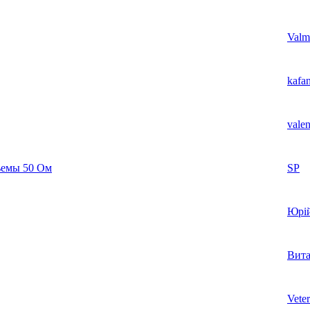
Valm
kafa
valen
ъемы 50 Ом
SP
Юрі
Вит
Veter