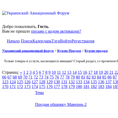
Добро пожаловать,
Гость
.
Вам не пришло
письмо с кодом активации?
Начало
Поиск
Календарь
Тэги
Войти
Регистрация
Украинский авиационный форум
>
Куплю-Продам
>
Куплю-продам
Только товары и услуги, касающиеся авиации! Старый раздел, со временем 
Страниц:
«
1
2
3
4
5
6
7
8
9
10
11
12
13
14
15
16
17
18
19
20
21
2
66
67
68
69
70
71
72
73
74
75
76
77
78
79
80
81
82
83
84
85
86
87
123
124
125
126
127
128
129
130
131
132
133
134
135
136
137
13
170
171
172
173
174
175
176
177
178
179
180
181
182
183
184
18
Тема
Продам обшивку Маверик-2