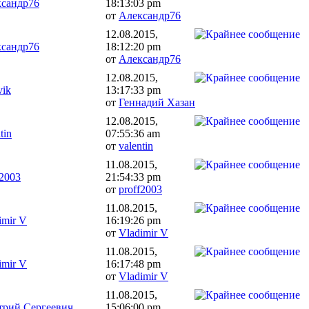
сандр76
18:13:03 pm
от
Александр76
12.08.2015,
сандр76
18:12:20 pm
от
Александр76
12.08.2015,
vik
13:17:33 pm
от
Геннадий Хазан
12.08.2015,
tin
07:55:36 am
от
valentin
11.08.2015,
f2003
21:54:33 pm
от
proff2003
11.08.2015,
imir V
16:19:26 pm
от
Vladimir V
11.08.2015,
imir V
16:17:48 pm
от
Vladimir V
11.08.2015,
рий Сергеевич
15:06:00 pm