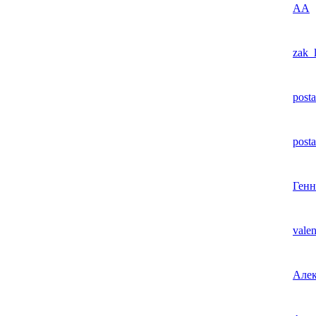
АА
zak_
post
post
Генн
valen
Алек