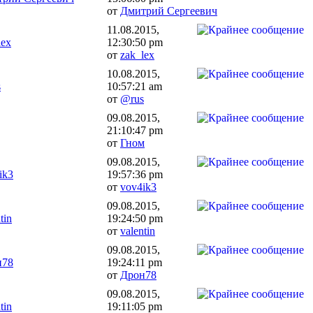
от
Дмитрий Сергеевич
11.08.2015,
lex
12:30:50 pm
от
zak_lex
10.08.2015,
s
10:57:21 am
от
@rus
09.08.2015,
21:10:47 pm
от
Гном
09.08.2015,
ik3
19:57:36 pm
от
vov4ik3
09.08.2015,
tin
19:24:50 pm
от
valentin
09.08.2015,
н78
19:24:11 pm
от
Дрон78
09.08.2015,
tin
19:11:05 pm