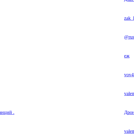
zak_
@ru
еж
vov4
valen
анций .
Дро
valen