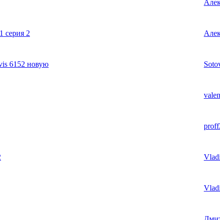
Алек
 серия 2
Алек
is 6152 новую
Soto
valen
prof
2
Vlad
Vlad
Дмит