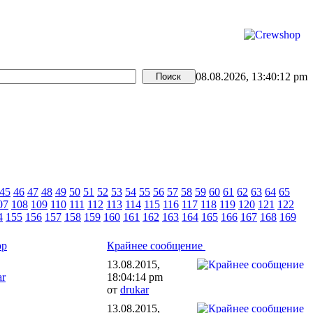
08.08.2026, 13:40:12 pm
45
46
47
48
49
50
51
52
53
54
55
56
57
58
59
60
61
62
63
64
65
07
108
109
110
111
112
113
114
115
116
117
118
119
120
121
122
4
155
156
157
158
159
160
161
162
163
164
165
166
167
168
169
ор
Крайнее сообщение
13.08.2015,
ar
18:04:14 pm
от
drukar
13.08.2015,