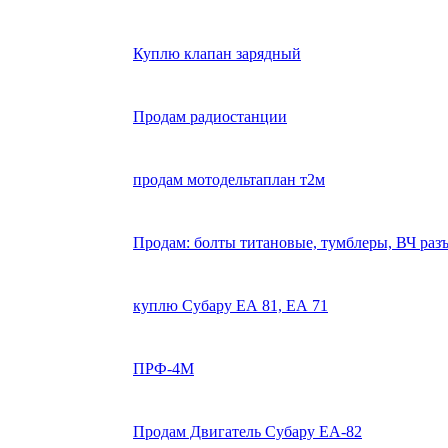
Куплю клапан зарядный
Продам радиостанции
продам мотодельтаплан т2м
Продам: болты титановые, тумблеры, ВЧ раз
куплю Субару ЕА 81, ЕА 71
ПРФ-4М
Продам Двигатель Субару ЕА-82