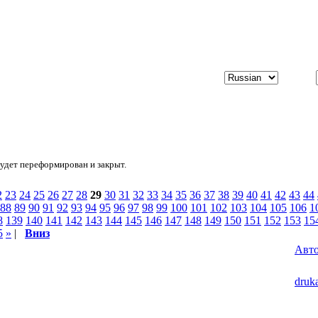
будет переформирован и закрыт.
2
23
24
25
26
27
28
29
30
31
32
33
34
35
36
37
38
39
40
41
42
43
44
88
89
90
91
92
93
94
95
96
97
98
99
100
101
102
103
104
105
106
1
8
139
140
141
142
143
144
145
146
147
148
149
150
151
152
153
15
5
»
|
Вниз
Авт
druk