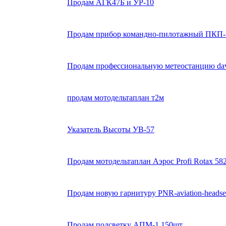
Продам АГК47Б и УР-10
Продам прибор командно-пилотажный ПКП-1
Продам профессиональную метеостанцию dav
продам мотодельтаплан т2м
Указатель Высоты УВ-57
Продам мотодельтаплан Аэрос Profi Rotax 58
Продам новую гарнитуру PNR-aviation-headse
Продам подсветку АПМ-1 150шт.