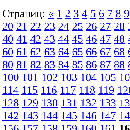
Страниц:
«
1
2
3
4
5
6
7
8
9
20
21
22
23
24
25
26
27
28
40
41
42
43
44
45
46
47
48
60
61
62
63
64
65
66
67
68
80
81
82
83
84
85
86
87
88
100
101
102
103
104
105
10
114
115
116
117
118
119
12
128
129
130
131
132
133
13
142
143
144
145
146
147
14
156
157
158
159
160
161
16