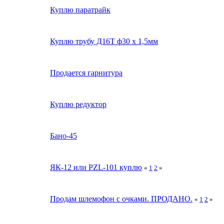
Куплю паратрайк
Куплю трубу Д16Т ф30 х 1,5мм
Продается гарнитура
Куплю редуктор
Бано-45
ЯК-12 или PZL-101 куплю
«
1
2
»
Продам шлемофон с очками. ПРОДАНО.
«
1
2
»