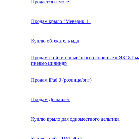
Продается самолет
Продам крыло "Меверик-1"
Куплю обтекатель мдп
Продам стойки новые! шаси основные к ЯК18Т ма
пневмо цилиндр
Продам iPad 3 (розница/опт)
Продам Дельталет
Куплю крыло для одноместного дельтика
Куплю трубу Д16Т 40х2,