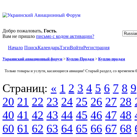
Добро пожаловать,
Гость
.
Вам не пришло
письмо с кодом активации?
Начало
Поиск
Календарь
Тэги
Войти
Регистрация
Украинский авиационный форум
>
Куплю-Продам
>
Куплю-продам
Только товары и услуги, касающиеся авиации! Старый раздел, со временем 
Страниц:
«
1
2
3
4
5
6
7
8
9
20
21
22
23
24
25
26
27
28
40
41
42
43
44
45
46
47
48
60
61
62
63
64
65
66
67
68