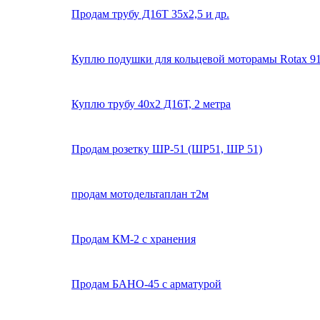
Продам трубу Д16Т 35х2,5 и др.
Куплю подушки для кольцевой моторамы Rotax 9
Куплю трубу 40х2 Д16Т, 2 метра
Продам розетку ШР-51 (ШР51, ШР 51)
продам мотодельтаплан т2м
Продам КМ-2 с хранения
Продам БАНО-45 с арматурой