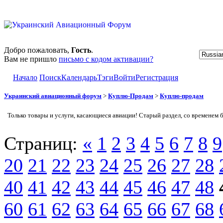
Добро пожаловать,
Гость
.
Вам не пришло
письмо с кодом активации?
Начало
Поиск
Календарь
Тэги
Войти
Регистрация
Украинский авиационный форум
>
Куплю-Продам
>
Куплю-продам
Только товары и услуги, касающиеся авиации! Старый раздел, со временем 
Страниц:
«
1
2
3
4
5
6
7
8
9
20
21
22
23
24
25
26
27
28
40
41
42
43
44
45
46
47
48
60
61
62
63
64
65
66
67
68