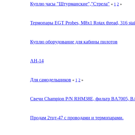
Куплю часы "Штурманские","Стрела"
«
1
2
»
Термопары EGT Probes, M8x1 Rotax thread, 316 stainl
Куплю оборудование для кабины пилотов
АН-14
Для самодельщиков
«
1
2
»
Свечи Champion P/N RHM38E, фильтр BA7005, BA
Продам 2тцт-47 с проводами и термопарами.