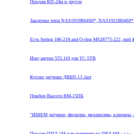
Продам КП-24м и другое
Заклепки типа NAS1919B04S0*, NAS1921B04S0* и
Есть Spring 186-218 and O-ring MS28775-222, stud 
Ищу щетки 555.110 для ТС-5ТВ
Куплю датчики ДВБП-13 2шт
Прибор Высота ВМ-15ПБ
"ИЩЕМ датчики, фильтры, механизмы, клапаны, 
Продам ППД-1М или поменяю на ПВД-6М
«
1
2
»