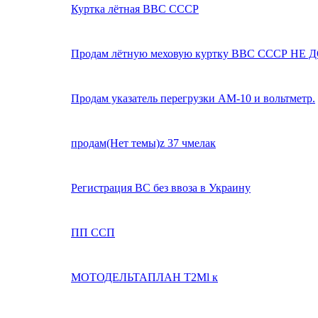
Куртка лётная ВВС СССР
Продам лётную меховую куртку ВВС СССР НЕ
Продам указатель перегрузки АМ-10 и вольтметр.
продам(Нет темы)z 37 чмелак
Регистрация ВС без ввоза в Украину
ПП ССП
МОТОДЕЛЬТАПЛАН Т2Мl к