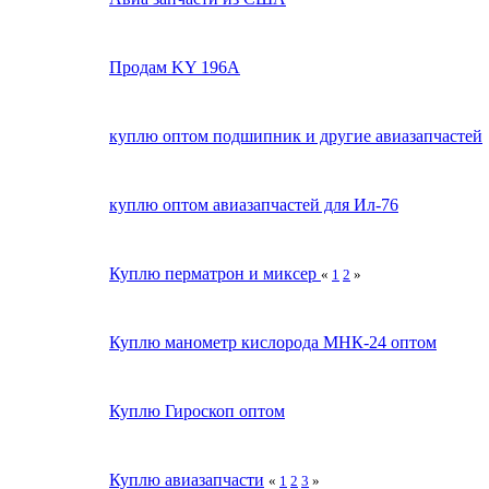
Продам KY 196A
куплю оптом подшипник и другие авиазапчастей
куплю оптом авиазапчастей для Ил-76
Куплю перматрон и миксер
«
1
2
»
Куплю манометр кислорода МНК-24 оптом
Куплю Гироскоп оптом
Куплю авиазапчасти
«
1
2
3
»