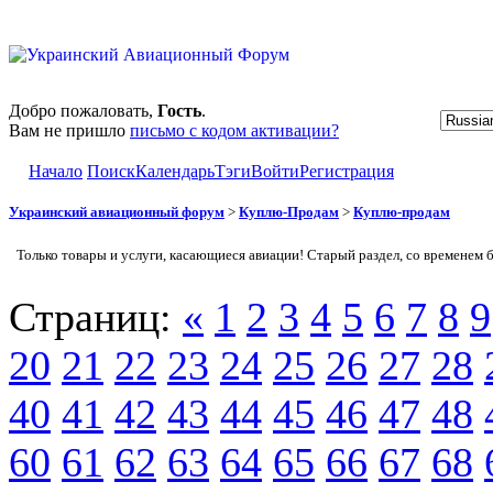
Добро пожаловать,
Гость
.
Вам не пришло
письмо с кодом активации?
Начало
Поиск
Календарь
Тэги
Войти
Регистрация
Украинский авиационный форум
>
Куплю-Продам
>
Куплю-продам
Только товары и услуги, касающиеся авиации! Старый раздел, со временем 
Страниц:
«
1
2
3
4
5
6
7
8
9
20
21
22
23
24
25
26
27
28
40
41
42
43
44
45
46
47
48
60
61
62
63
64
65
66
67
68