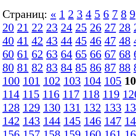
Страниц:
«
1
2
3
4
5
6
7
8
9
20
21
22
23
24
25
26
27
28
40
41
42
43
44
45
46
47
48
60
61
62
63
64
65
66
67
68
80
81
82
83
84
85
86
87
88
100
101
102
103
104
105
10
114
115
116
117
118
119
12
128
129
130
131
132
133
13
142
143
144
145
146
147
14
156
157
158
159
160
161
16