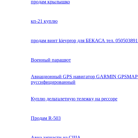
продам крылышко
кп-21 куплю
продам винт kievprop для БЕКАСА тел. 050503891
Военный парашют
Авиационный GPS навигатор GARMIN GPSMAP 
руссифицированный
Куплю дельталетную тележку на рессоре
Продам R-503
Авиа запчасти из США