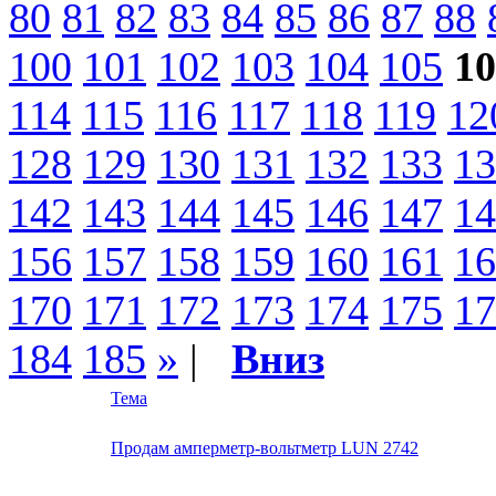
80
81
82
83
84
85
86
87
88
100
101
102
103
104
105
10
114
115
116
117
118
119
12
128
129
130
131
132
133
13
142
143
144
145
146
147
14
156
157
158
159
160
161
16
170
171
172
173
174
175
17
184
185
»
|
Вниз
Тема
Продам амперметр-вольтметр LUN 2742