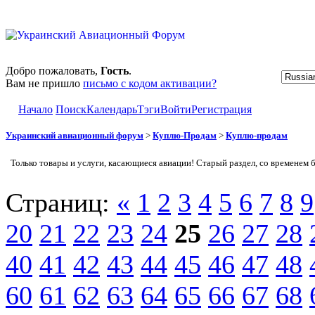
Добро пожаловать,
Гость
.
Вам не пришло
письмо с кодом активации?
Начало
Поиск
Календарь
Тэги
Войти
Регистрация
Украинский авиационный форум
>
Куплю-Продам
>
Куплю-продам
Только товары и услуги, касающиеся авиации! Старый раздел, со временем 
Страниц:
«
1
2
3
4
5
6
7
8
9
20
21
22
23
24
25
26
27
28
40
41
42
43
44
45
46
47
48
60
61
62
63
64
65
66
67
68