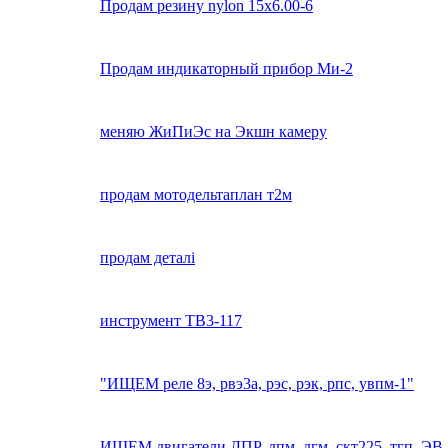
Продам резину nylon 15x6.00-6
Продам индикаторный прибор Ми-2
меняю ЖиПиЭс на Экшн камеру
продам мотодельтаплан т2м
продам деталі
инструмент ТВ3-117
"ИЩЕМ реле 8э, рвэ3а, рэс, рэк, рпс, увпм-1"
ИЩЕМ двигатели ДПР, дпм, дгм, скт225, тгп, ЭВ,