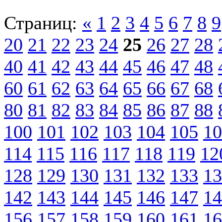
Страниц:
«
1
2
3
4
5
6
7
8
9
20
21
22
23
24
25
26
27
28
40
41
42
43
44
45
46
47
48
60
61
62
63
64
65
66
67
68
80
81
82
83
84
85
86
87
88
100
101
102
103
104
105
10
114
115
116
117
118
119
12
128
129
130
131
132
133
13
142
143
144
145
146
147
14
156
157
158
159
160
161
16