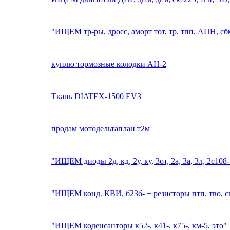
"ИЩЕМ тр-ры, дросс, аморт тот, тр, тпп, АПН, сб
куплю тормозные колодки АН-2
Ткань DIATEX-1500 EV3
продам мотодельтаплан т2м
"ИЩЕМ диоды 2д, кд, 2у, ку, 3от, 2а, 3а, 3л, 2с108
"ИЩЕМ конд. КВИ, б23б- + резисторы птп, тво, с
"ИЩЕМ коденсанторы к52-, к41-, к75-, км-5, это"