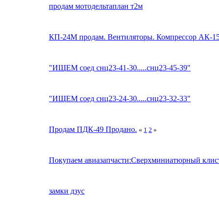
продам мотодельтаплан т2м
КП-24М продам. Вентиляторы. Компрессор АК-15
"ИЩЕМ соед снц23-41-30.....снц23-45-39"
"ИЩЕМ соед снц23-24-30.....снц23-32-33"
Продам ПДК-49 Продано.
«
1
2
»
Покупаем авиазапчасти:Сверхминиатюрный клис
замки дзус