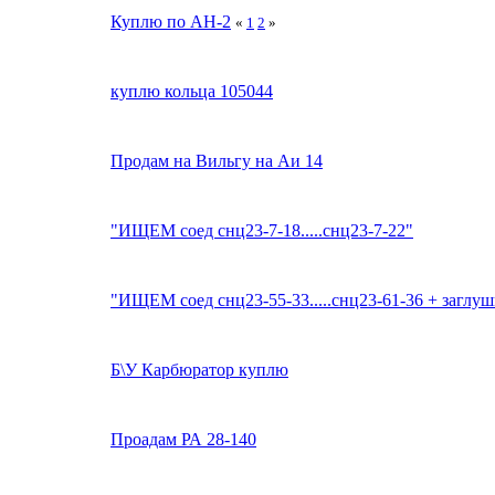
Куплю по АН-2
«
1
2
»
куплю кольца 105044
Продам на Вильгу на Аи 14
"ИЩЕМ соед снц23-7-18.....снц23-7-22"
"ИЩЕМ соед снц23-55-33.....снц23-61-36 + заглу
Б\У Карбюратор куплю
Проадам РА 28-140