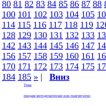
80
81
82
83
84
85
86
87
88
100
101
102
103
104
105
10
114
115
116
117
118
119
12
128
129
130
131
132
133
13
142
143
144
145
146
147
14
156
157
158
159
160
161
16
170
171
172
173
174
175
17
184
185
»
|
Вниз
Тема
продам мотодельтоплан или поагрегатно