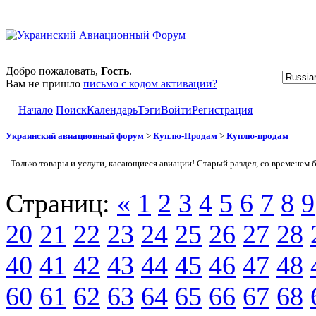
Добро пожаловать,
Гость
.
Вам не пришло
письмо с кодом активации?
Начало
Поиск
Календарь
Тэги
Войти
Регистрация
Украинский авиационный форум
>
Куплю-Продам
>
Куплю-продам
Только товары и услуги, касающиеся авиации! Старый раздел, со временем 
Страниц:
«
1
2
3
4
5
6
7
8
9
20
21
22
23
24
25
26
27
28
40
41
42
43
44
45
46
47
48
60
61
62
63
64
65
66
67
68