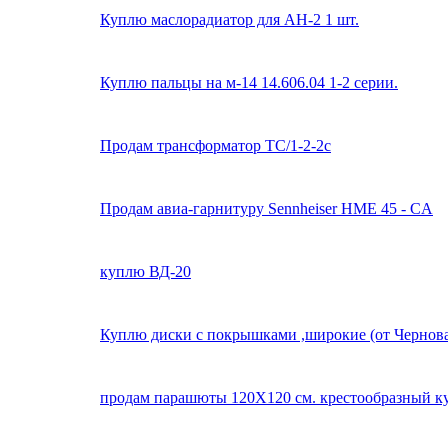
Куплю маслорадиатор для АН-2 1 шт.
Куплю пальцы на м-14 14.606.04 1-2 серии.
Продам трансформатор ТС/1-2-2с
Продам авиа-гарнитуру Sennheiser HME 45 - CA
куплю ВД-20
Куплю диски с покрышками ,широкие (от Чернов
продам парашюты 120Х120 см. крестообразный к