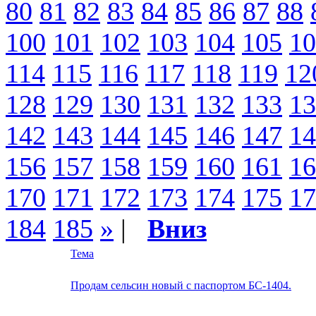
80
81
82
83
84
85
86
87
88
100
101
102
103
104
105
10
114
115
116
117
118
119
12
128
129
130
131
132
133
13
142
143
144
145
146
147
14
156
157
158
159
160
161
16
170
171
172
173
174
175
17
184
185
»
|
Вниз
Тема
Продам сельсин новый с паспортом БС-1404.