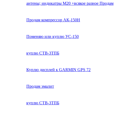
антены; индикатры М20 +всякое разное Продам
Продам компрессор АК-150Н
Поменяю или куплю УС-150
куплю СТВ-3ТПБ
Куплю дисплей к GARMIN GPS 72
Продам эмалит
куплю СТВ-3ТПБ