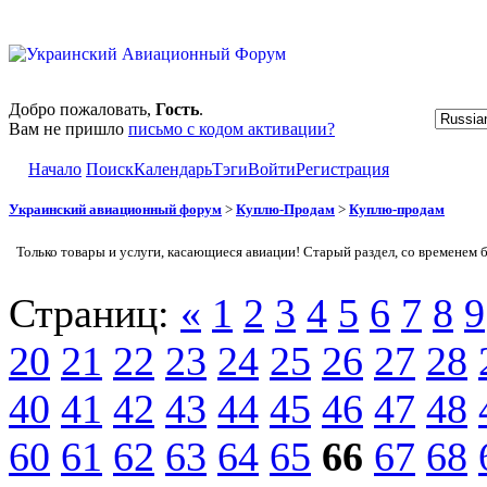
Добро пожаловать,
Гость
.
Вам не пришло
письмо с кодом активации?
Начало
Поиск
Календарь
Тэги
Войти
Регистрация
Украинский авиационный форум
>
Куплю-Продам
>
Куплю-продам
Только товары и услуги, касающиеся авиации! Старый раздел, со временем 
Страниц:
«
1
2
3
4
5
6
7
8
9
20
21
22
23
24
25
26
27
28
40
41
42
43
44
45
46
47
48
60
61
62
63
64
65
66
67
68