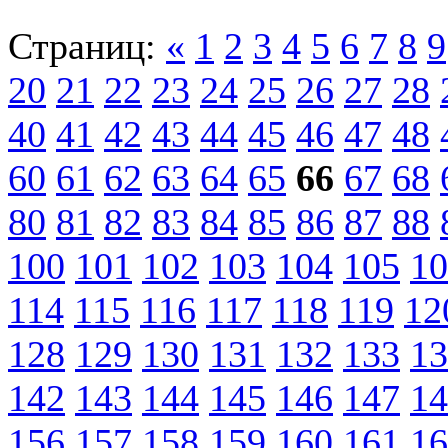
Страниц:
«
1
2
3
4
5
6
7
8
9
20
21
22
23
24
25
26
27
28
40
41
42
43
44
45
46
47
48
60
61
62
63
64
65
66
67
68
80
81
82
83
84
85
86
87
88
100
101
102
103
104
105
10
114
115
116
117
118
119
12
128
129
130
131
132
133
13
142
143
144
145
146
147
14
156
157
158
159
160
161
16