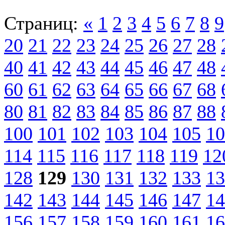
Страниц:
«
1
2
3
4
5
6
7
8
9
20
21
22
23
24
25
26
27
28
40
41
42
43
44
45
46
47
48
60
61
62
63
64
65
66
67
68
80
81
82
83
84
85
86
87
88
100
101
102
103
104
105
10
114
115
116
117
118
119
12
128
129
130
131
132
133
13
142
143
144
145
146
147
14
156
157
158
159
160
161
16