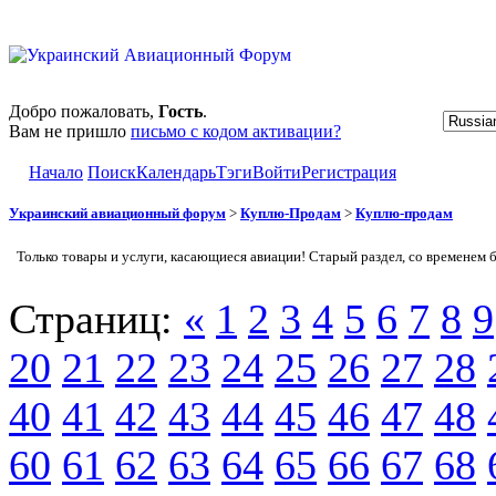
Добро пожаловать,
Гость
.
Вам не пришло
письмо с кодом активации?
Начало
Поиск
Календарь
Тэги
Войти
Регистрация
Украинский авиационный форум
>
Куплю-Продам
>
Куплю-продам
Только товары и услуги, касающиеся авиации! Старый раздел, со временем 
Страниц:
«
1
2
3
4
5
6
7
8
9
20
21
22
23
24
25
26
27
28
40
41
42
43
44
45
46
47
48
60
61
62
63
64
65
66
67
68