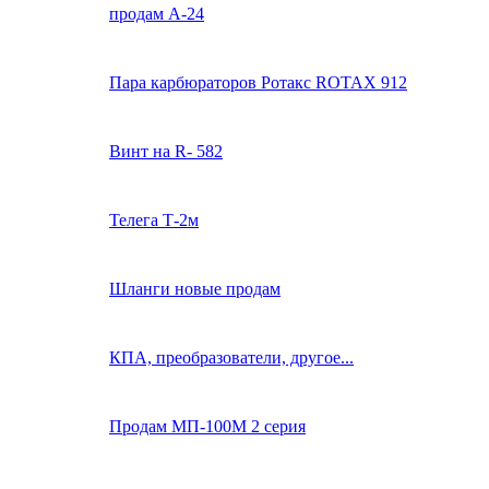
продам А-24
Пара карбюраторов Ротакс ROTAX 912
Винт на R- 582
Телега Т-2м
Шланги новые продам
КПА, преобразователи, другое...
Продам МП-100М 2 серия