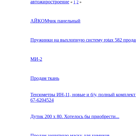
автожиростроение
«
1
2
»
АЙКОМчик панельный
Пружинки на выхлопную систему rotax 582 прод
МИ-2
Продам ткань
Тензометры ИН-11, новые и б/у, полный комплект -
67-6204524
Дутик 200 х 80. Хотелось бы приобрести...
Продам защитную маску для химиков