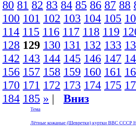
80
81
82
83
84
85
86
87
88
100
101
102
103
104
105
10
114
115
116
117
118
119
12
128
129
130
131
132
133
13
142
143
144
145
146
147
14
156
157
158
159
160
161
16
170
171
172
173
174
175
17
184
185
»
|
Вниз
Тема
Лётные кожаные (Шевретки) куртки ВВС СССР Н