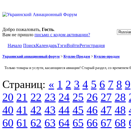
Добро пожаловать,
Гость
.
Вам не пришло
письмо с кодом активации?
Начало
Поиск
Календарь
Тэги
Войти
Регистрация
Украинский авиационный форум
>
Куплю-Продам
>
Куплю-продам
Только товары и услуги, касающиеся авиации! Старый раздел, со временем 
Страниц:
«
1
2
3
4
5
6
7
8
9
20
21
22
23
24
25
26
27
28
40
41
42
43
44
45
46
47
48
60
61
62
63
64
65
66
67
68