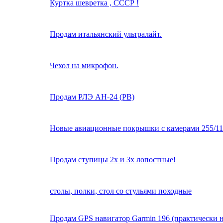
Куртка шевретка , СССР !
Продам итальянский ультралайт.
Чехол на микрофон.
Продам РЛЭ АН-24 (РВ)
Новые авиационные покрышки с камерами 255/1
Продам ступицы 2х и 3х лопостные!
столы, полки, стол со стульями походные
Продам GPS навигатор Garmin 196 (практически но