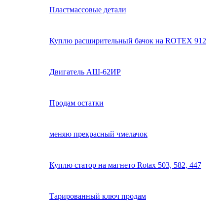
Пластмассовые детали
Куплю расширительный бачок на ROTEX 912
Двигатель АШ-62ИР
Продам остатки
меняю прекрасный чмелачок
Куплю статор на магнето Rotax 503, 582, 447
Тарированный ключ продам