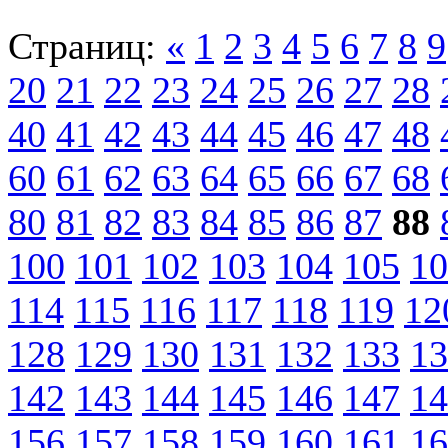
Страниц:
«
1
2
3
4
5
6
7
8
9
20
21
22
23
24
25
26
27
28
40
41
42
43
44
45
46
47
48
60
61
62
63
64
65
66
67
68
80
81
82
83
84
85
86
87
88
100
101
102
103
104
105
10
114
115
116
117
118
119
12
128
129
130
131
132
133
13
142
143
144
145
146
147
14
156
157
158
159
160
161
16