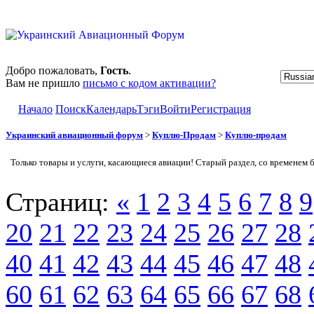
Добро пожаловать,
Гость
.
Вам не пришло
письмо с кодом активации?
Начало
Поиск
Календарь
Тэги
Войти
Регистрация
Украинский авиационный форум
>
Куплю-Продам
>
Куплю-продам
Только товары и услуги, касающиеся авиации! Старый раздел, со временем 
Страниц:
«
1
2
3
4
5
6
7
8
9
20
21
22
23
24
25
26
27
28
40
41
42
43
44
45
46
47
48
60
61
62
63
64
65
66
67
68