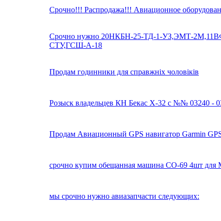
Срочно!!! Распродажа!!! Авиационное оборудован
Срочно нужно 20НКБН-25-ТД-1-УЗ,ЭМТ-2М,11В
СТУ,ГСШ-А-18
Продам годинники для справжнiх чоловiкiв
Розыск владельцев КН Бекас X-32 с №№ 03240 - 0
Продам Авиационный GPS навигатор Garmin GPSM
срочно купим обещанная машина СО-69 4шт для 
мы срочно нужно авиазапчасти следующих: