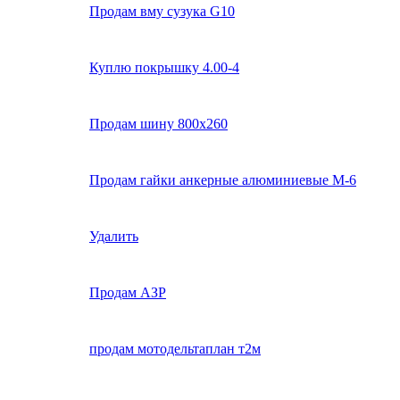
Продам вму сузука G10
Куплю покрышку 4.00-4
Продам шину 800х260
Продам гайки анкерные алюминиевые М-6
Удалить
Продам АЗР
продам мотодельтаплан т2м