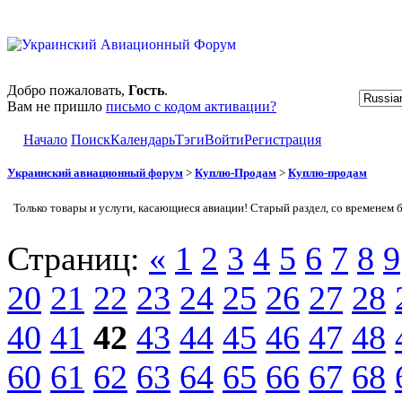
Добро пожаловать,
Гость
.
Вам не пришло
письмо с кодом активации?
Начало
Поиск
Календарь
Тэги
Войти
Регистрация
Украинский авиационный форум
>
Куплю-Продам
>
Куплю-продам
Только товары и услуги, касающиеся авиации! Старый раздел, со временем 
Страниц:
«
1
2
3
4
5
6
7
8
9
20
21
22
23
24
25
26
27
28
40
41
42
43
44
45
46
47
48
60
61
62
63
64
65
66
67
68