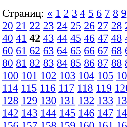
Страниц:
«
1
2
3
4
5
6
7
8
9
20
21
22
23
24
25
26
27
28
40
41
42
43
44
45
46
47
48
60
61
62
63
64
65
66
67
68
80
81
82
83
84
85
86
87
88
100
101
102
103
104
105
10
114
115
116
117
118
119
12
128
129
130
131
132
133
13
142
143
144
145
146
147
14
156
157
158
159
160
161
16