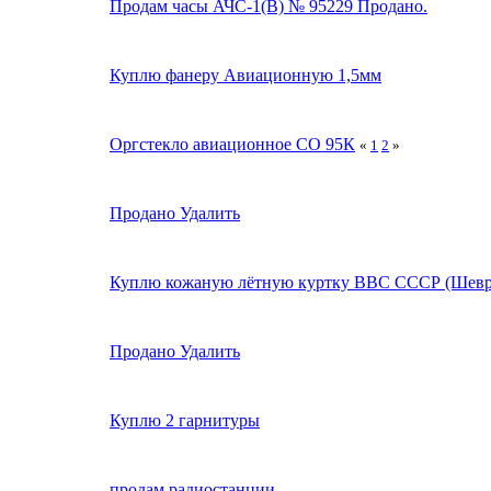
Продам часы АЧС-1(В) № 95229 Продано.
Куплю фанеру Авиационную 1,5мм
Оргстекло авиационное СО 95К
«
1
2
»
Продано Удалить
Куплю кожаную лётную куртку ВВС СССР (Шевр
Продано Удалить
Куплю 2 гарнитуры
продам радиостанции