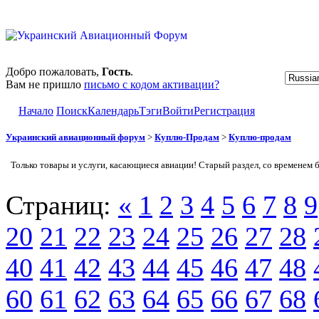
Добро пожаловать,
Гость
.
Вам не пришло
письмо с кодом активации?
Начало
Поиск
Календарь
Тэги
Войти
Регистрация
Украинский авиационный форум
>
Куплю-Продам
>
Куплю-продам
Только товары и услуги, касающиеся авиации! Старый раздел, со временем 
Страниц:
«
1
2
3
4
5
6
7
8
9
20
21
22
23
24
25
26
27
28
40
41
42
43
44
45
46
47
48
60
61
62
63
64
65
66
67
68