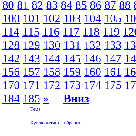
80
81
82
83
84
85
86
87
88
100
101
102
103
104
105
10
114
115
116
117
118
119
12
128
129
130
131
132
133
13
142
143
144
145
146
147
14
156
157
158
159
160
161
16
170
171
172
173
174
175
17
184
185
»
|
Вниз
Тема
Куплю датчик вибрации