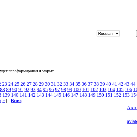
будет переформирован и закрыт.
2
23
24
25
26
27
28
29
30
31
32
33
34
35
36
37
38
39
40
41
42
43
44
88
89
90
91
92
93
94
95
96
97
98
99
100
101
102
103
104
105
106
1
8
139
140
141
142
143
144
145
146
147
148
149
150
151
152
153
15
5
»
|
Вниз
Авт
aviat