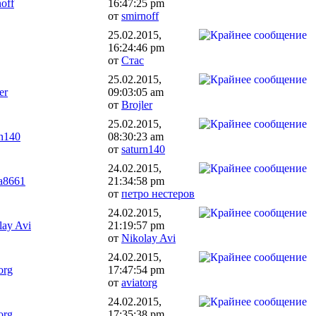
noff
16:47:25 pm
от
smirnoff
25.02.2015,
16:24:46 pm
от
Стас
25.02.2015,
er
09:03:05 am
от
Brojler
25.02.2015,
rn140
08:30:23 am
от
saturn140
24.02.2015,
a8661
21:34:58 pm
от
петро нестеров
24.02.2015,
lay Avi
21:19:57 pm
от
Nikolay Avi
24.02.2015,
org
17:47:54 pm
от
aviatorg
24.02.2015,
org
17:35:38 pm