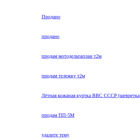
Продано
продано
продам мотодельтаплан т2м
продам тележку т2м
Лётная кожаная куртка ВВС СССР (шевретка
продам ПП-5М
удалите тему