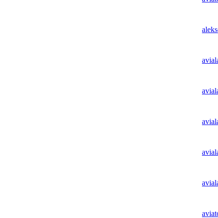
alek
avial
avial
avial
avial
avial
aviat