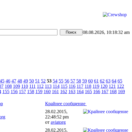
08.08.2026, 10:18:32 am
45
46
47
48
49
50
51
52
53
54
55
56
57
58
59
60
61
62
63
64
65
07
108
109
110
111
112
113
114
115
116
117
118
119
120
121
122
4
155
156
157
158
159
160
161
162
163
164
165
166
167
168
169
ор
Крайнее сообщение
28.02.2015,
org
22:48:52 pm
от
aviatorg
28.02.2015,