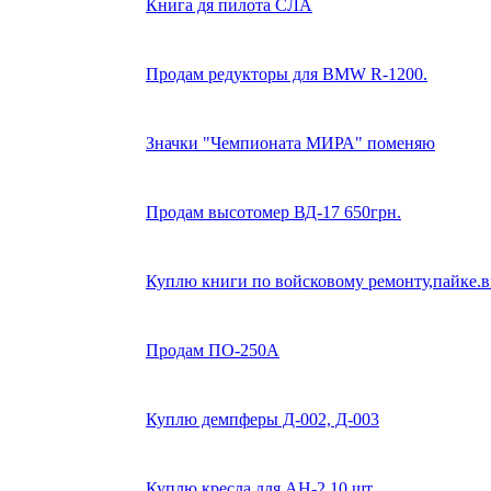
Книга дя пилота СЛА
Продам редукторы для BMW R-1200.
Значки "Чемпионата МИРА" поменяю
Продам высотомер ВД-17 650грн.
Куплю книги по войсковому ремонту,пайке.
Продам ПО-250А
Куплю демпферы Д-002, Д-003
Куплю кресла для АН-2 10 шт