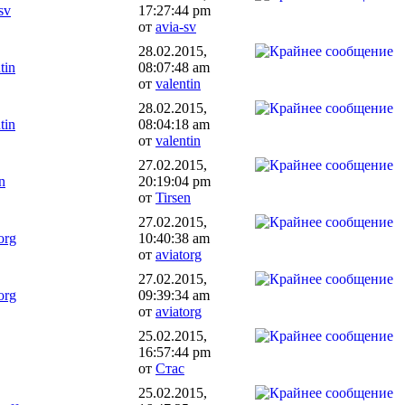
sv
17:27:44 pm
от
avia-sv
28.02.2015,
tin
08:07:48 am
от
valentin
28.02.2015,
tin
08:04:18 am
от
valentin
27.02.2015,
n
20:19:04 pm
от
Tirsen
27.02.2015,
org
10:40:38 am
от
aviatorg
27.02.2015,
org
09:39:34 am
от
aviatorg
25.02.2015,
16:57:44 pm
от
Стас
25.02.2015,