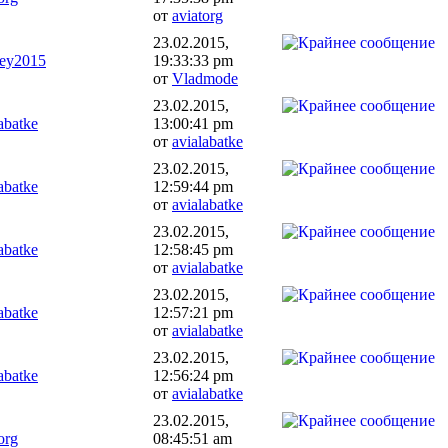
от
aviatorg
23.02.2015,
sey2015
19:33:33 pm
от
Vladmode
23.02.2015,
abatke
13:00:41 pm
от
avialabatke
23.02.2015,
abatke
12:59:44 pm
от
avialabatke
23.02.2015,
abatke
12:58:45 pm
от
avialabatke
23.02.2015,
abatke
12:57:21 pm
от
avialabatke
23.02.2015,
abatke
12:56:24 pm
от
avialabatke
23.02.2015,
org
08:45:51 am