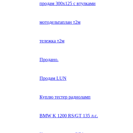
продам 300х125 с втулками
мотодельтаплан т2м
тележка т2м
Продано.
Продам LUN
Куплю тестер радиоламп
BMW K 1200 RS/GT 135 л.с.