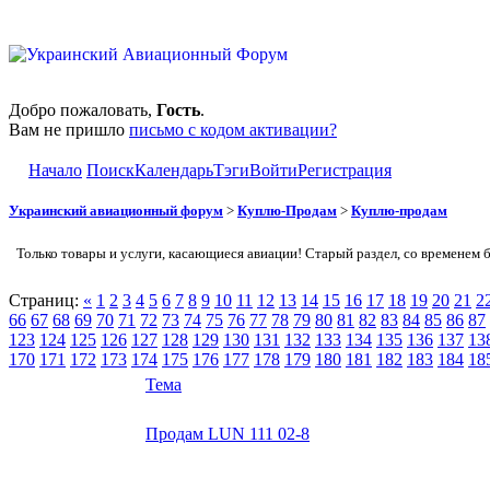
Добро пожаловать,
Гость
.
Вам не пришло
письмо с кодом активации?
Начало
Поиск
Календарь
Тэги
Войти
Регистрация
Украинский авиационный форум
>
Куплю-Продам
>
Куплю-продам
Только товары и услуги, касающиеся авиации! Старый раздел, со временем 
Страниц:
«
1
2
3
4
5
6
7
8
9
10
11
12
13
14
15
16
17
18
19
20
21
2
66
67
68
69
70
71
72
73
74
75
76
77
78
79
80
81
82
83
84
85
86
87
123
124
125
126
127
128
129
130
131
132
133
134
135
136
137
13
170
171
172
173
174
175
176
177
178
179
180
181
182
183
184
18
Тема
Продам LUN 111 02-8