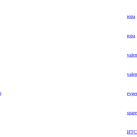
юра
юра
valen
valen
)
evge
spare
ИТС