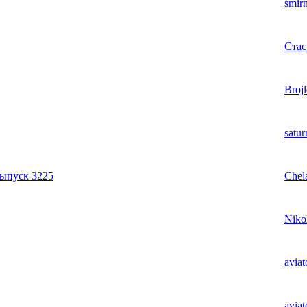
smir
Стас
Brojl
satu
выпуск 3225
Chel
Niko
aviat
aviat