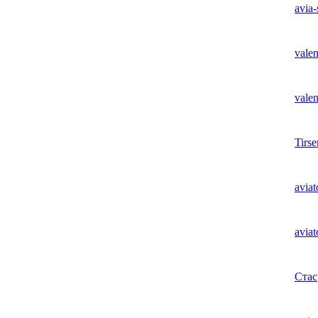
avia-
valen
valen
Tirse
aviat
aviat
Стас