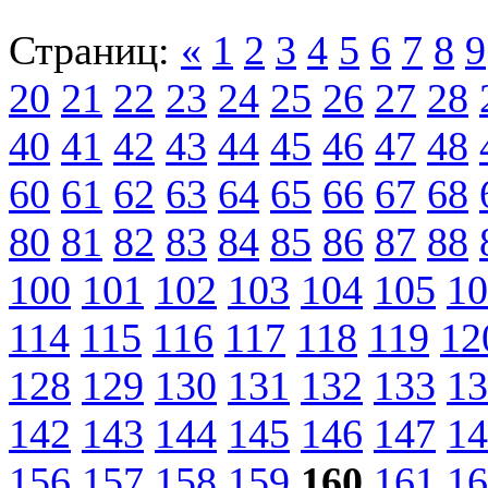
Страниц:
«
1
2
3
4
5
6
7
8
9
20
21
22
23
24
25
26
27
28
40
41
42
43
44
45
46
47
48
60
61
62
63
64
65
66
67
68
80
81
82
83
84
85
86
87
88
100
101
102
103
104
105
10
114
115
116
117
118
119
12
128
129
130
131
132
133
13
142
143
144
145
146
147
14
156
157
158
159
160
161
16