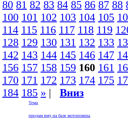
80
81
82
83
84
85
86
87
88
100
101
102
103
104
105
10
114
115
116
117
118
119
12
128
129
130
131
132
133
13
142
143
144
145
146
147
14
156
157
158
159
160
161
16
170
171
172
173
174
175
17
184
185
»
|
Вниз
Тема
продам вму на базе мотопомпы