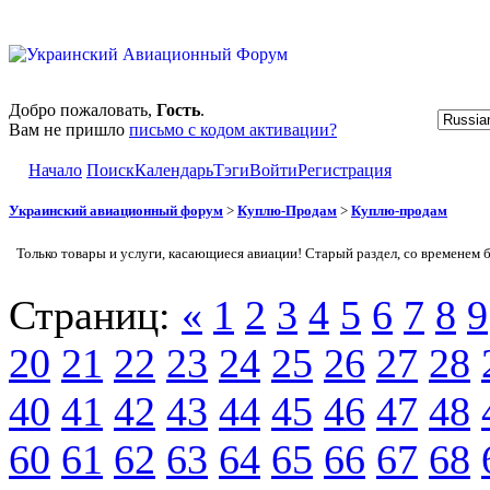
Добро пожаловать,
Гость
.
Вам не пришло
письмо с кодом активации?
Начало
Поиск
Календарь
Тэги
Войти
Регистрация
Украинский авиационный форум
>
Куплю-Продам
>
Куплю-продам
Только товары и услуги, касающиеся авиации! Старый раздел, со временем 
Страниц:
«
1
2
3
4
5
6
7
8
9
20
21
22
23
24
25
26
27
28
40
41
42
43
44
45
46
47
48
60
61
62
63
64
65
66
67
68