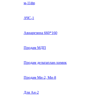
м-11фр
АЧС-1
Авиарезина 660*160
Продам МДП
Продам дельтаплан-химик
Продам Ми-2, Ми-8
Для Ан-2