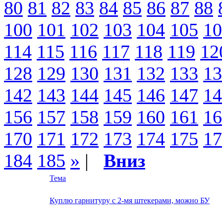
80
81
82
83
84
85
86
87
88
100
101
102
103
104
105
10
114
115
116
117
118
119
12
128
129
130
131
132
133
13
142
143
144
145
146
147
14
156
157
158
159
160
161
16
170
171
172
173
174
175
17
184
185
»
|
Вниз
Тема
Куплю гарнитуру с 2-мя штекерами, можно БУ