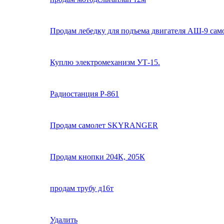
Продам лебедку для подъема двигателя АШ-9 сам
Куплю электромеханизм УТ-15.
Радиостанция Р-861
Продам самолет SKYRANGER
Продам кнопки 204К, 205К
продам трубу д16т
Удалить