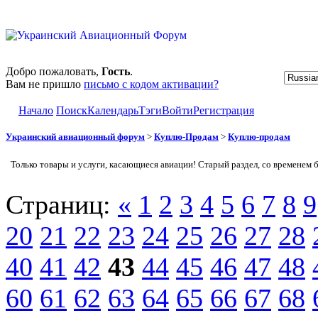
Добро пожаловать,
Гость
.
Вам не пришло
письмо с кодом активации?
Начало
Поиск
Календарь
Тэги
Войти
Регистрация
Украинский авиационный форум
>
Куплю-Продам
>
Куплю-продам
Только товары и услуги, касающиеся авиации! Старый раздел, со временем 
Страниц:
«
1
2
3
4
5
6
7
8
9
20
21
22
23
24
25
26
27
28
40
41
42
43
44
45
46
47
48
60
61
62
63
64
65
66
67
68