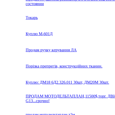
состоянии
Токарь
Куплю М-601Д
Продам ручку керування ЛА
Порізка препрегів, конструкційних тканин.
Куплю: ДМ18 6Д2.326.011 30шт, ДМ20М 30шт.
ПРОДАМ МОТОДЕЛЬТАПЛАН,11500$,торг. ДВ
G13...срочно!
продам мотодельтаплан т2м