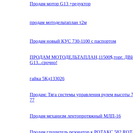
Продам мотор G13 +редуктор
продам мотодельтаплан т2м
Продам новый КУС 730-1100 с паспортом
ПРОДАМ МОТОДЕЛЬТАПЛАН,11500$,торг. ДВ
G13...срочно!
гайка 5Кд133026
Продам: Тяга системы управления рулем высоты 7
77
Продам механизм лентопротяжный МЛП-16
Продам глушитель резонатор к РОТАКС 582 ROT