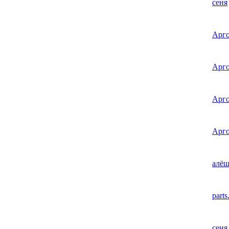
сеня
Арго
Арго
Арго
Арго
алёш
parts
сеня