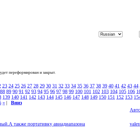
будет переформирован и закрыт.
2
23
24
25
26
27
28
29
30
31
32
33
34
35
36
37
38
39
40
41
42
43
44
88
89
90
91
92
93
94
95
96
97
98
99
100
101
102
103
104
105
106
1
8
139
140
141
142
143
144
145
146
147
148
149
150
151
152
153
15
5
»
|
Вниз
Авт
ный.А также портативку авиадиапазона
vale