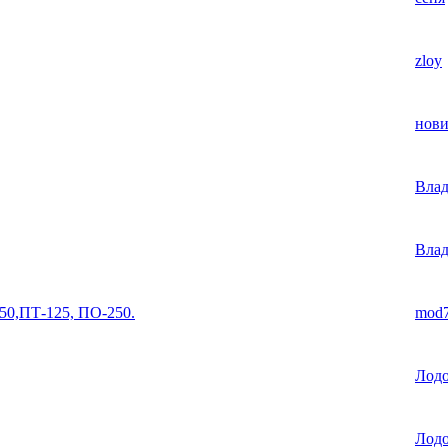
zloy
нови
Вла
Вла
50,ПТ-125, ПО-250.
mod
Лод
Лод