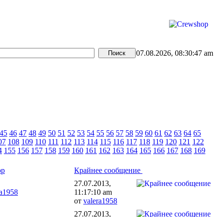
07.08.2026, 08:30:47 am
45
46
47
48
49
50
51
52
53
54
55
56
57
58
59
60
61
62
63
64
65
07
108
109
110
111
112
113
114
115
116
117
118
119
120
121
122
4
155
156
157
158
159
160
161
162
163
164
165
166
167
168
169
ор
Крайнее сообщение
27.07.2013,
ra1958
11:17:10 am
от
valera1958
27.07.2013,