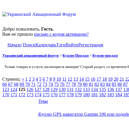
Добро пожаловать,
Гость
.
Вам не пришло
письмо с кодом активации?
Начало
Поиск
Календарь
Тэги
Войти
Регистрация
Украинский авиационный форум
>
Куплю-Продам
>
Куплю-продам
Только товары и услуги, касающиеся авиации! Старый раздел, со временем 
Страниц:
«
1
2
3
4
5
6
7
8
9
10
11
12
13
14
15
16
17
18
19
20
21
2
66
67
68
69
70
71
72
73
74
75
76
77
78
79
80
81
82
83
84
85
86
87
123
124
125
126
127
128
129
130
131
132
133
134
135
136
137
13
170
171
172
173
174
175
176
177
178
179
180
181
182
183
184
18
Тема
Куплю GPS навигатор Garmin 196 или подоб