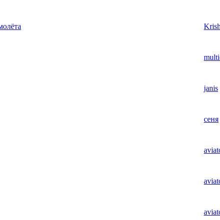
молёта
Krish
multi
janis
сеня
aviat
aviat
aviat