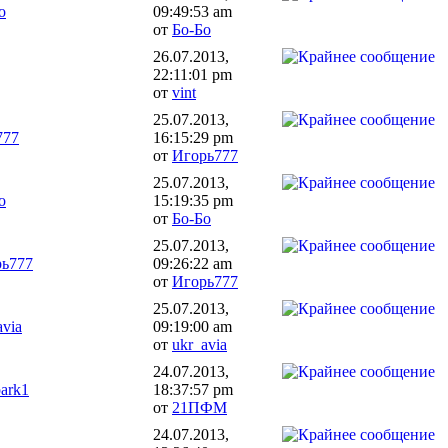
о
09:49:53 am
от
Бо-Бо
26.07.2013,
22:11:01 pm
от
vint
25.07.2013,
777
16:15:29 pm
от
Игорь777
25.07.2013,
о
15:19:35 pm
от
Бо-Бо
25.07.2013,
ь777
09:26:22 am
от
Игорь777
25.07.2013,
avia
09:19:00 am
от
ukr_avia
24.07.2013,
park1
18:37:57 pm
от
21ПФМ
24.07.2013,