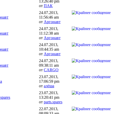
13:26:40 pm
от
ПАК
24.07.2013,
навт
11:56:46 am
от
Аргонавт
24.07.2013,
навт
11:12:38 am
от
Аргонавт
24.07.2013,
навт
10:44:35 am
от
Аргонавт
24.07.2013,
навт
09:38:11 am
от
CARGO
23.07.2013,
а
17:06:59 pm
от
алёша
23.07.2013,
.spares
13:20:41 pm
от
parts.spares
22.07.2013,
08:09:33 am