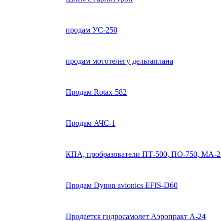
продам УС-250
продам мототелегу дельтаплана
Продам Rotax-582
Продам АЧС-1
КПА, пробразователи ПТ-500, ПО-750, МА-2
Продам Dynon avionics EFIS-D60
Продается гидросамолет Аэропракт А-24