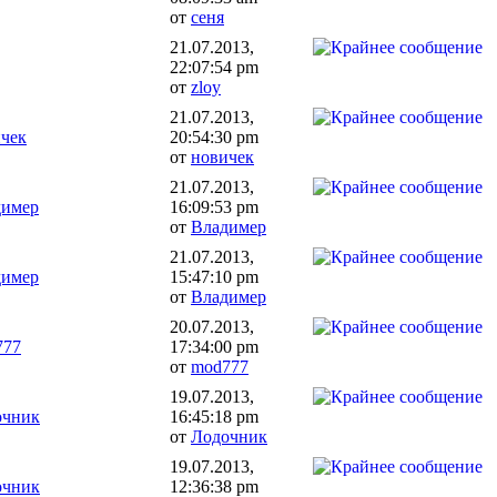
от
сеня
21.07.2013,
22:07:54 pm
от
zloy
21.07.2013,
чек
20:54:30 pm
от
новичек
21.07.2013,
димер
16:09:53 pm
от
Владимер
21.07.2013,
димер
15:47:10 pm
от
Владимер
20.07.2013,
777
17:34:00 pm
от
mod777
19.07.2013,
очник
16:45:18 pm
от
Лодочник
19.07.2013,
очник
12:36:38 pm