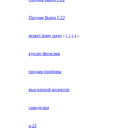
Продам Ikarus C22
может кому надо
«
1
2
3
4
»
куплю фюзеляж
продам приборы
выхлопной колектор
самоделки
а-22