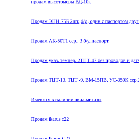
продам высотомеры ВД-10к
Продам ЭЦН-75Б 2шт.,б/у., один с паспортом друго
Продам АК-50Т1 сер., 3 б/у.,паспорт.
Продам указ. темпер. 2ТЦТ-47 без проводов и датчи
Продам ТЦТ-13, ТЦТ -9, ВМ-15ПВ, УС-350К сер.2
Имеются в наличии авиа-метизы
Продам ikarus c22
Продам Ikarus C22