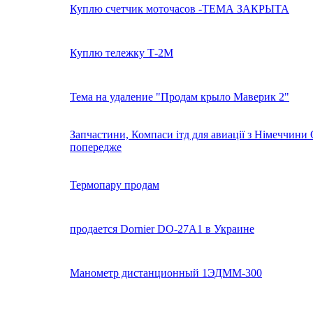
Куплю счетчик моточасов -ТЕМА ЗАКРЫТА
Куплю тележку Т-2М
Тема на удаление "Продам крыло Маверик 2"
Запчастини, Компаси ітд для авиації з Німеччини 
попередже
Термопару продам
продается Dornier DO-27A1 в Украине
Манометр дистанционный 1ЭДММ-300