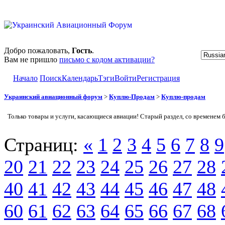
Добро пожаловать,
Гость
.
Вам не пришло
письмо с кодом активации?
Начало
Поиск
Календарь
Тэги
Войти
Регистрация
Украинский авиационный форум
>
Куплю-Продам
>
Куплю-продам
Только товары и услуги, касающиеся авиации! Старый раздел, со временем 
Страниц:
«
1
2
3
4
5
6
7
8
9
20
21
22
23
24
25
26
27
28
40
41
42
43
44
45
46
47
48
60
61
62
63
64
65
66
67
68