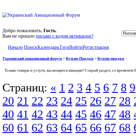
Добро пожаловать,
Гость
.
Вам не пришло
письмо с кодом активации?
Начало
Поиск
Календарь
Тэги
Войти
Регистрация
Украинский авиационный форум
>
Куплю-Продам
>
Куплю-продам
Только товары и услуги, касающиеся авиации! Старый раздел, со временем 
Страниц:
«
1
2
3
4
5
6
7
8
9
20
21
22
23
24
25
26
27
28
40
41
42
43
44
45
46
47
48
60
61
62
63
64
65
66
67
68