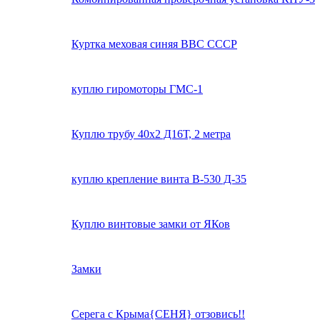
Куртка меховая синяя ВВС СССР
куплю гиромоторы ГМС-1
Куплю трубу 40х2 Д16Т, 2 метра
куплю крепление винта В-530 Д-35
Куплю винтовые замки от ЯКов
Замки
Серега с Крыма{СЕНЯ} отзовись!!