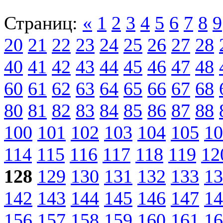
Страниц:
«
1
2
3
4
5
6
7
8
9
20
21
22
23
24
25
26
27
28
40
41
42
43
44
45
46
47
48
60
61
62
63
64
65
66
67
68
80
81
82
83
84
85
86
87
88
100
101
102
103
104
105
10
114
115
116
117
118
119
12
128
129
130
131
132
133
13
142
143
144
145
146
147
14
156
157
158
159
160
161
16