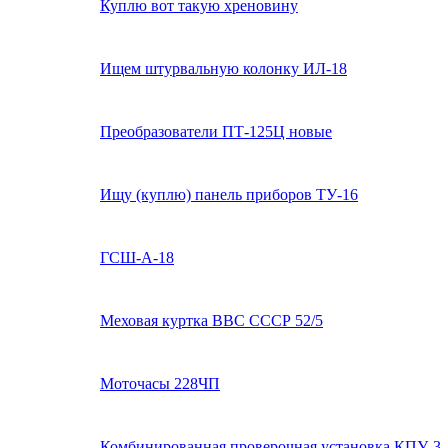
Куплю вот такую хреновину
Ищем штурвальную колонку ИЛ-18
Преобразователи ПТ-125Ц новые
Ищу (куплю) панель приборов ТУ-16
ГСШ-А-18
Меховая куртка ВВС СССР 52/5
Моточасы 228ЧП
Комбинированная проверочная установка КПУ-3