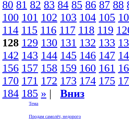
80
81
82
83
84
85
86
87
88
100
101
102
103
104
105
10
114
115
116
117
118
119
12
128
129
130
131
132
133
13
142
143
144
145
146
147
14
156
157
158
159
160
161
16
170
171
172
173
174
175
17
184
185
»
|
Вниз
Тема
Продам самолёт, недорого