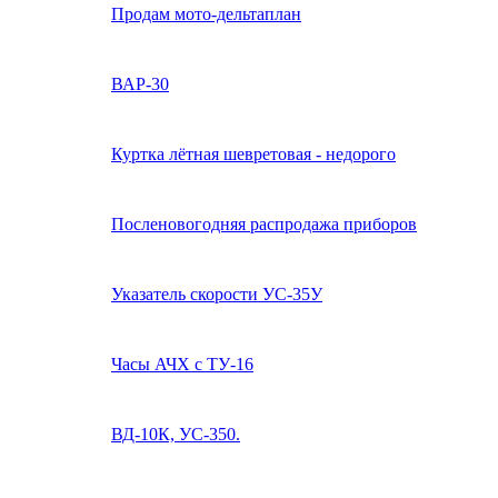
Продам мото-дельтаплан
ВАР-30
Куртка лётная шевретовая - недорого
Посленовогодняя распродажа приборов
Указатель скорости УС-35У
Часы АЧХ с ТУ-16
ВД-10К, УС-350.