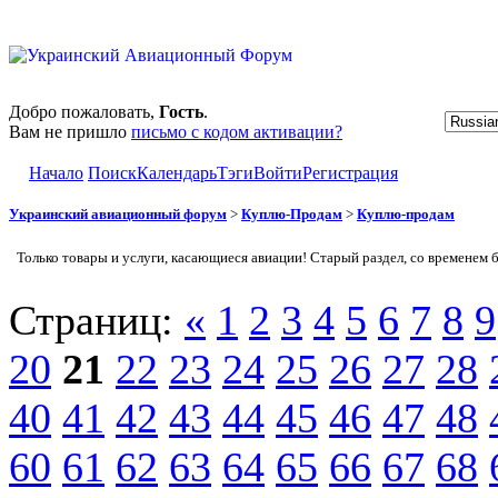
Добро пожаловать,
Гость
.
Вам не пришло
письмо с кодом активации?
Начало
Поиск
Календарь
Тэги
Войти
Регистрация
Украинский авиационный форум
>
Куплю-Продам
>
Куплю-продам
Только товары и услуги, касающиеся авиации! Старый раздел, со временем 
Страниц:
«
1
2
3
4
5
6
7
8
9
20
21
22
23
24
25
26
27
28
40
41
42
43
44
45
46
47
48
60
61
62
63
64
65
66
67
68