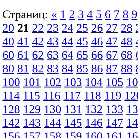
Страниц:
«
1
2
3
4
5
6
7
8
9
20
21
22
23
24
25
26
27
28
40
41
42
43
44
45
46
47
48
60
61
62
63
64
65
66
67
68
80
81
82
83
84
85
86
87
88
100
101
102
103
104
105
10
114
115
116
117
118
119
12
128
129
130
131
132
133
13
142
143
144
145
146
147
14
156
157
158
159
160
161
16