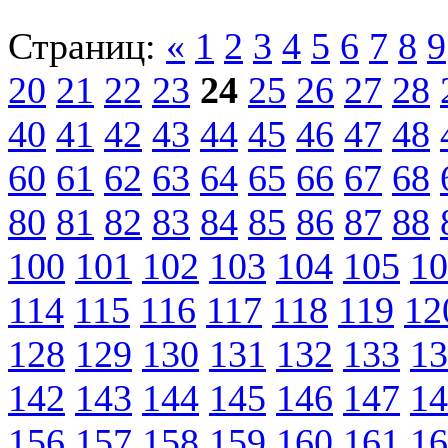
Страниц:
«
1
2
3
4
5
6
7
8
9
20
21
22
23
24
25
26
27
28
40
41
42
43
44
45
46
47
48
60
61
62
63
64
65
66
67
68
80
81
82
83
84
85
86
87
88
100
101
102
103
104
105
10
114
115
116
117
118
119
12
128
129
130
131
132
133
13
142
143
144
145
146
147
14
156
157
158
159
160
161
16