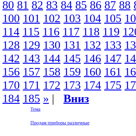
80
81
82
83
84
85
86
87
88
100
101
102
103
104
105
10
114
115
116
117
118
119
12
128
129
130
131
132
133
13
142
143
144
145
146
147
14
156
157
158
159
160
161
16
170
171
172
173
174
175
17
184
185
»
|
Вниз
Тема
Продам приборы различные