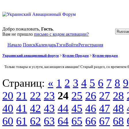
Добро пожаловать,
Гость
.
Вам не пришло
письмо с кодом активации?
Начало
Поиск
Календарь
Тэги
Войти
Регистрация
Украинский авиационный форум
>
Куплю-Продам
>
Куплю-продам
Только товары и услуги, касающиеся авиации! Старый раздел, со временем 
Страниц:
«
1
2
3
4
5
6
7
8
9
20
21
22
23
24
25
26
27
28
40
41
42
43
44
45
46
47
48
60
61
62
63
64
65
66
67
68