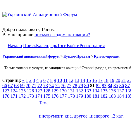
Добро пожаловать,
Гость
.
Вам не пришло
письмо с кодом активации?
Начало
Поиск
Календарь
Тэги
Войти
Регистрация
Украинский авиационный форум
>
Куплю-Продам
>
Куплю-продам
Только товары и услуги, касающиеся авиации! Старый раздел, со временем 
Страниц:
«
1
2
3
4
5
6
7
8
9
10
11
12
13
14
15
16
17
18
19
20
21
2
66
67
68
69
70
71
72
73
74
75
76
77
78
79
80
81
82
83
84
85
86
87
123
124
125
126
127
128
129
130
131
132
133
134
135
136
137
13
170
171
172
173
174
175
176
177
178
179
180
181
182
183
184
18
Тема
инструмент, кпа, другое...недорого...2 кат.