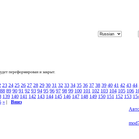
будет переформирован и закрыт.
2
23
24
25
26
27
28
29
30
31
32
33
34
35
36
37
38
39
40
41
42
43
44
88
89
90
91
92
93
94
95
96
97
98
99
100
101
102
103
104
105
106
1
8
139
140
141
142
143
144
145
146
147
148
149
150
151
152
153
15
5
»
|
Вниз
Авт
mod