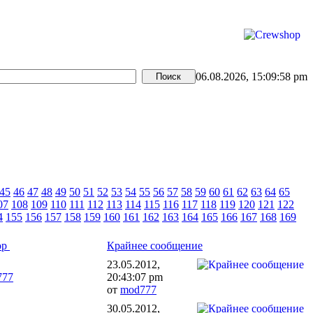
06.08.2026, 15:09:58 pm
45
46
47
48
49
50
51
52
53
54
55
56
57
58
59
60
61
62
63
64
65
07
108
109
110
111
112
113
114
115
116
117
118
119
120
121
122
4
155
156
157
158
159
160
161
162
163
164
165
166
167
168
169
ор
Крайнее сообщение
23.05.2012,
777
20:43:07 pm
от
mod777
30.05.2012,