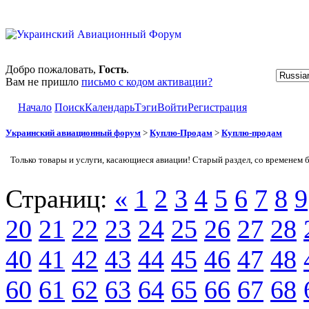
Добро пожаловать,
Гость
.
Вам не пришло
письмо с кодом активации?
Начало
Поиск
Календарь
Тэги
Войти
Регистрация
Украинский авиационный форум
>
Куплю-Продам
>
Куплю-продам
Только товары и услуги, касающиеся авиации! Старый раздел, со временем 
Страниц:
«
1
2
3
4
5
6
7
8
9
20
21
22
23
24
25
26
27
28
40
41
42
43
44
45
46
47
48
60
61
62
63
64
65
66
67
68