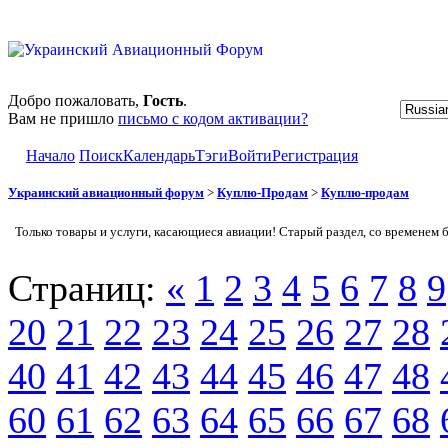
Добро пожаловать,
Гость
.
Вам не пришло
письмо с кодом активации?
Начало
Поиск
Календарь
Тэги
Войти
Регистрация
Украинский авиационный форум
>
Куплю-Продам
>
Куплю-продам
Только товары и услуги, касающиеся авиации! Старый раздел, со временем 
Страниц:
«
1
2
3
4
5
6
7
8
9
20
21
22
23
24
25
26
27
28
40
41
42
43
44
45
46
47
48
60
61
62
63
64
65
66
67
68