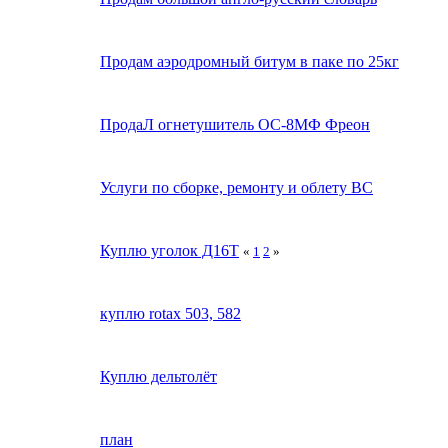
Продам аэродромный битум в паке по 25кг
ПродаЛ огнетушитель ОС-8МФ Фреон
Услуги по сборке, ремонту и облету ВС
Куплю уголок Д16Т
«
1
2
»
куплю rotax 503, 582
Куплю дельтолёт
план