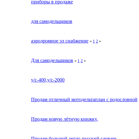
приборы в продаже
для самодельщиков
аэродромное эл снабжение
«
1
2
»
Для самодельщиков
«
1
2
»
у/с-400,у/с-2000
Продам отличный мотодельтаплан с родословной
Продам новую лётную книжку.
Продам большой англо-русский словарь