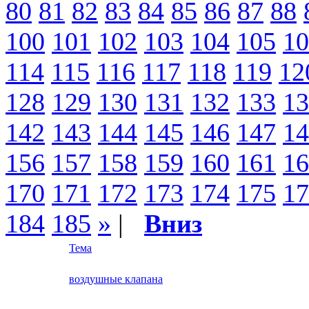
80
81
82
83
84
85
86
87
88
100
101
102
103
104
105
10
114
115
116
117
118
119
12
128
129
130
131
132
133
13
142
143
144
145
146
147
14
156
157
158
159
160
161
16
170
171
172
173
174
175
17
184
185
»
|
Вниз
Тема
воздушные клапана