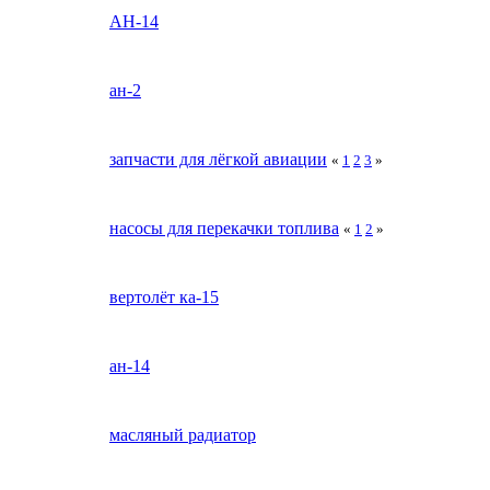
АН-14
ан-2
запчасти для лёгкой авиации
«
1
2
3
»
насосы для перекачки топлива
«
1
2
»
вертолёт ка-15
ан-14
масляный радиатор