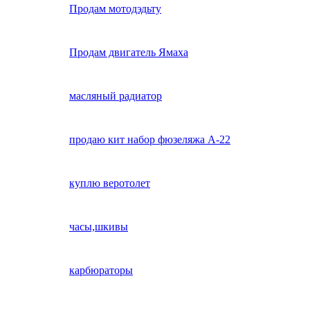
Продам мотодэдьту
Продам двигатель Ямаха
масляный радиатор
продаю кит набор фюзеляжа А-22
куплю веротолет
часы,шкивы
карбюраторы