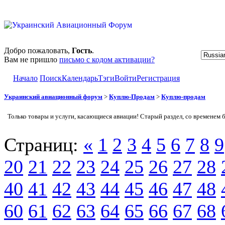
Добро пожаловать,
Гость
.
Вам не пришло
письмо с кодом активации?
Начало
Поиск
Календарь
Тэги
Войти
Регистрация
Украинский авиационный форум
>
Куплю-Продам
>
Куплю-продам
Только товары и услуги, касающиеся авиации! Старый раздел, со временем 
Страниц:
«
1
2
3
4
5
6
7
8
9
20
21
22
23
24
25
26
27
28
40
41
42
43
44
45
46
47
48
60
61
62
63
64
65
66
67
68