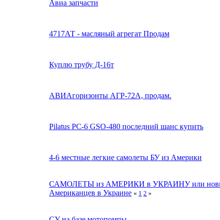
Авиа запчасти
4717АТ - масляный агрегат Продам
Куплю трубу Д-16т
АВИАгоризонты АГР-72А, продам.
Pilatus PC-6 GSO-480 последний шанс купить
4-6 местные легкие самолеты БУ из Америки
САМОЛЕТЫ из АМЕРИКИ в УКРАИНУ или новы
Американцев в Украине
«
1
2
»
СУ на базе мотопомпы