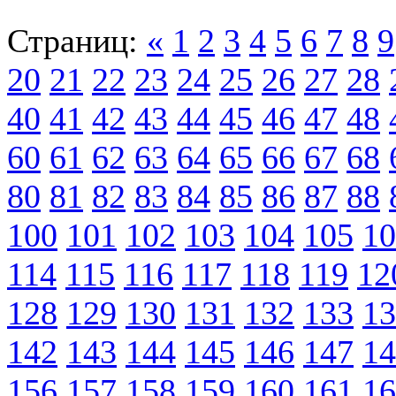
Страниц:
«
1
2
3
4
5
6
7
8
9
20
21
22
23
24
25
26
27
28
40
41
42
43
44
45
46
47
48
60
61
62
63
64
65
66
67
68
80
81
82
83
84
85
86
87
88
100
101
102
103
104
105
10
114
115
116
117
118
119
12
128
129
130
131
132
133
13
142
143
144
145
146
147
14
156
157
158
159
160
161
16