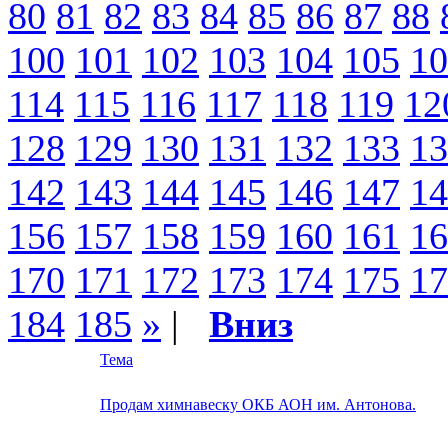
80
81
82
83
84
85
86
87
88
100
101
102
103
104
105
10
114
115
116
117
118
119
12
128
129
130
131
132
133
13
142
143
144
145
146
147
14
156
157
158
159
160
161
16
170
171
172
173
174
175
17
184
185
»
|
Вниз
Тема
Продам химнавеску ОКБ АОН им. Антонова.