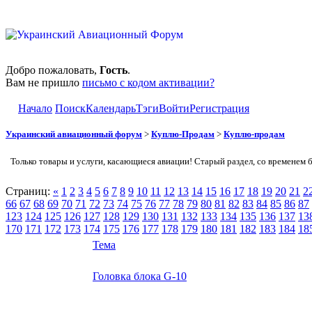
Добро пожаловать,
Гость
.
Вам не пришло
письмо с кодом активации?
Начало
Поиск
Календарь
Тэги
Войти
Регистрация
Украинский авиационный форум
>
Куплю-Продам
>
Куплю-продам
Только товары и услуги, касающиеся авиации! Старый раздел, со временем 
Страниц:
«
1
2
3
4
5
6
7
8
9
10
11
12
13
14
15
16
17
18
19
20
21
2
66
67
68
69
70
71
72
73
74
75
76
77
78
79
80
81
82
83
84
85
86
87
123
124
125
126
127
128
129
130
131
132
133
134
135
136
137
13
170
171
172
173
174
175
176
177
178
179
180
181
182
183
184
18
Тема
Головка блока G-10