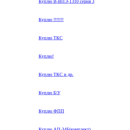
Куплю В-ВПЭ-1310 серия 3
Куплю !!!!!!!
Куплю ТКС
Куплю!
Куплю ТКС и др.
Куплю Б\У
Куплю ФПП
Куплю АП-34Б(комплект)