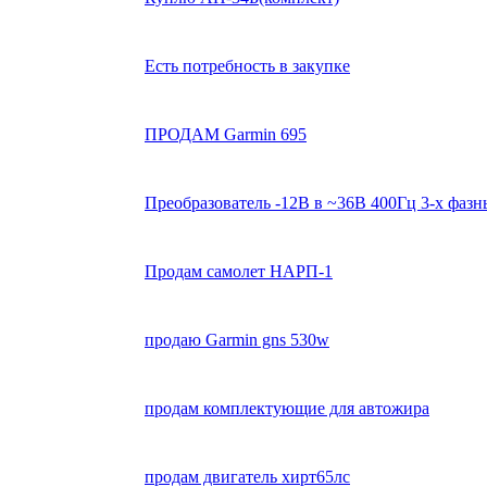
Есть потребность в закупке
ПРОДАМ Garmin 695
Преобразователь -12В в ~36В 400Гц 3-х фаз
Продам самолет НАРП-1
продаю Garmin gns 530w
продам комплектующие для автожира
продам двигатель хирт65лс